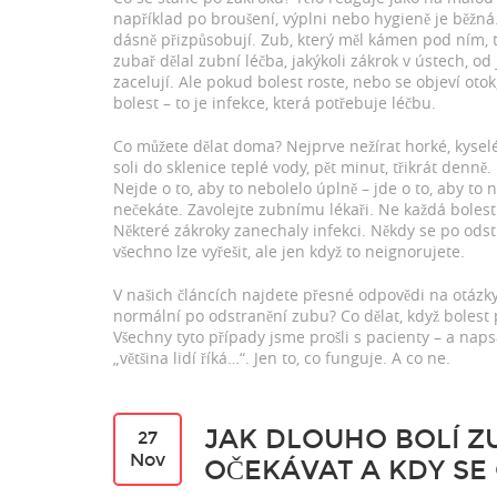
například po broušení, výplni nebo hygieně
je běžná.
dásně přizpůsobují. Zub, který měl kámen pod ním, t
zubař dělal
zubní léčba
,
jakýkoli zákrok v ústech, o
zacelují. Ale pokud bolest roste, nebo se objeví otok
bolest – to je infekce, která potřebuje léčbu.
Co můžete dělat doma? Nejprve nežírat horké, kyselé
soli do sklenice teplé vody, pět minut, třikrát denně.
Nejde o to, aby to nebolelo úplně – jde o to, aby to 
nečekáte. Zavolejte zubnímu lékaři. Ne každá bolest j
Některé zákroky zanechaly infekci. Někdy se po odstr
všechno lze vyřešit, ale jen když to neignorujete.
V našich článcích najdete přesné odpovědi na otázky,
normální po odstranění zubu? Co dělat, když bolest 
Všechny tyto případy jsme prošli s pacienty – a nap
„většina lidí říká…“. Jen to, co funguje. A co ne.
JAK DLOUHO BOLÍ Z
27
Nov
OČEKÁVAT A KDY SE