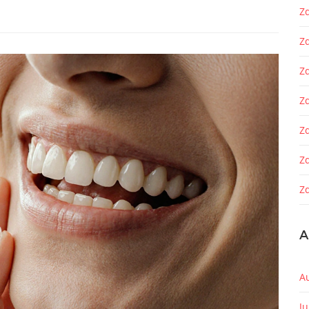
Zd
Z
Z
Zd
Z
Z
Zd
A
A
J