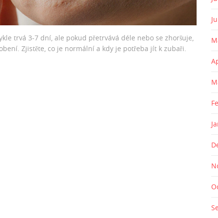
J
kle trvá 3-7 dní, ale pokud přetrvává déle nebo se zhoršuje,
M
í. Zjistěte, co je normální a kdy je potřeba jít k zubaři.
A
M
F
J
D
N
O
S