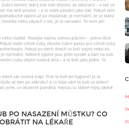
 Zubní kámen, který jste měli dlouho, se odstranil – a teď se
eď má větší prostor – a to může působit jako tlak. Pokud vám
d jednoduché výplně až po implantát
, je normální, že se tkáně
, horečka nebo zápach z úst, je to varování. To není jen
 nebo sladké. Použijte teplou solnou pláchni – jedna lžíce
 Pokud máte citlivé zuby, zkusíte zubní pastu pro citlivé zuby.
nezhoršovalo. Pokud po třech dnech to bolí stejně nebo víc,
e normální. Některé výplně jsou příliš vysoké a tlačí na zub.
anění zubu objeví sušená díra – a to bolí jako peklo. To
 které vás možná trápí: Proč to bolí po hygieně? Je to
C
přijde až den po zákroku? A co když vám to bolí už týden?
sali jsme, co skutečně pomáhá. Nejsou tu žádné mýty, žádné
P
D
UB PO NASAZENÍ MŮSTKU? CO
 OBRÁTIT NA LÉKAŘE
Z