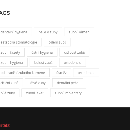
AGS
dentální hygiena
péče o zuby
zubní kámen
estetická stomatologie
bělení zubů
zubní fazety
ústní hygiena
citlivost zubů
zubní hygiena
bolest zubů
ortodoncie
odstranění zubního kamene
úsměv
ortodontie
čištění zubů
křivé zuby
dentální péče
bílé zuby
zubní lékař
zubní implantáty
ntakt