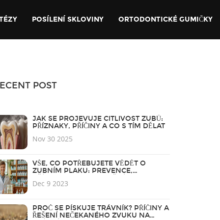
TÉZY
POSÍLENÍ SKLOVINY
ORTODONTICKÉ GUMIČKY
ECENT POST
JAK SE PROJEVUJE CITLIVOST ZUBŮ:
PŘÍZNAKY, PŘÍČINY A CO S TÍM DĚLAT
Nov 30 2025
VŠE, CO POTŘEBUJETE VĚDĚT O
ZUBNÍM PLAKU: PREVENCE,
PŘÍZNAKY A ODSTRANĚNÍ
Dec 9 2023
PROČ SE PÍSKUJE TRÁVNÍK? PŘÍČINY A
ŘEŠENÍ NEČEKANÉHO ZVUKU NA