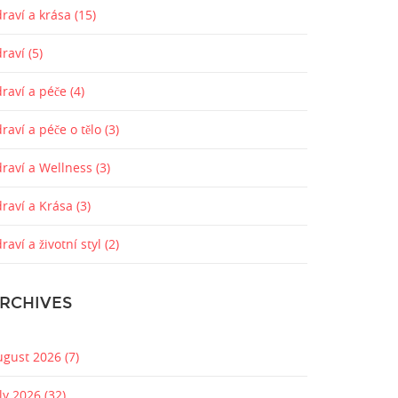
raví a krása
(15)
draví
(5)
draví a péče
(4)
raví a péče o tělo
(3)
draví a Wellness
(3)
draví a Krása
(3)
raví a životní styl
(2)
RCHIVES
ugust 2026
(7)
uly 2026
(32)