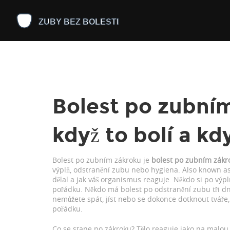
Bolest po zubním
když to bolí a kd
Bolest po zubním zákroku je
bolest po zubním zákr
výplň, odstranění zubu nebo hygiena
. Also known a
dělal a jak váš organismus reaguje.
Někdo si po výpln
pořádku. Někdo má bolest po odstranění zubu tři dny 
nemůžete spát, jíst nebo se dokonce dotknout tváře, 
pořádku.
Co se stane po zákroku? Tělo reaguje jako na malou