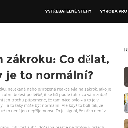
VSTŘEBATELNÉ STEHY
VÝROBA PRO
R
 zákroku: Co dělat,
y je to normální?
oku
,
nečekaná nebo přirozená reakce těla na zákrok, jako je
s
zubní bolest po léčbě
, it se liší podle toho, co vám zubař
i jen trochu připomene, že tam něco bylo – a to je v
– a to taky může být normální. Ale když to bolí tak, že
už to není jen nepříjemnost. To je signál, že něco není v
 ránu.
citlivost zubů
,
dočasná reakce na změny v ústech,