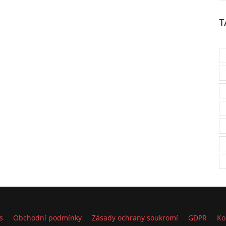
T
s
Obchodní podmínky
Zásady ochrany soukromí
GDPR
Ko