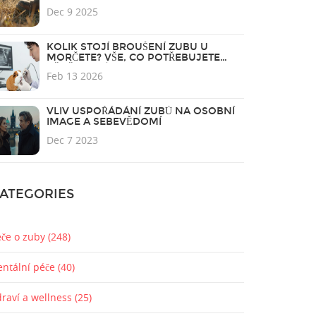
TRÁVNÍKU
Dec 9 2025
KOLIK STOJÍ BROUŠENÍ ZUBU U
MORČETE? VŠE, CO POTŘEBUJETE
VĚDĚT O NÁKLADECH A POSTUPU
Feb 13 2026
VLIV USPOŘÁDÁNÍ ZUBŮ NA OSOBNÍ
IMAGE A SEBEVĚDOMÍ
Dec 7 2023
ATEGORIES
éče o zuby
(248)
entální péče
(40)
draví a wellness
(25)