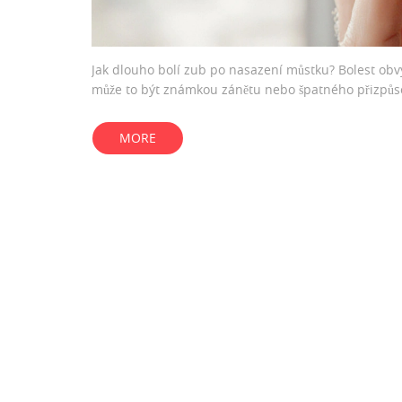
Jak dlouho bolí zub po nasazení můstku? Bolest obvy
může to být známkou zánětu nebo špatného přizpůsoben
MORE