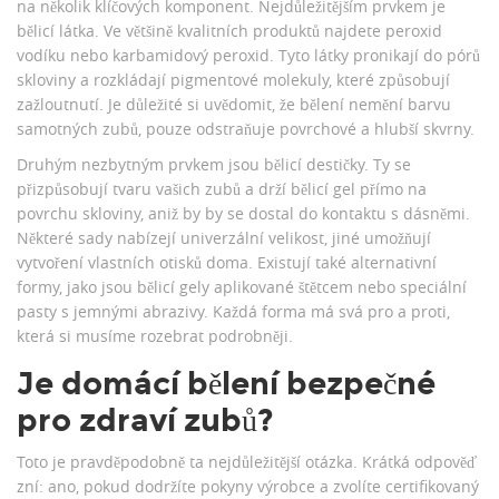
na několik klíčových komponent. Nejdůležitějším prvkem je
bělicí látka. Ve většině kvalitních produktů najdete
peroxid
vodíku
nebo karbamidový peroxid. Tyto látky pronikají do pórů
skloviny a rozkládají pigmentové molekuly, které způsobují
zažloutnutí. Je důležité si uvědomit, že bělení nemění barvu
samotných zubů, pouze odstraňuje povrchové a hlubší skvrny.
Druhým nezbytným prvkem jsou
bělicí destičky
. Ty se
přizpůsobují tvaru vašich zubů a drží bělicí gel přímo na
povrchu skloviny, aniž by by se dostal do kontaktu s dásněmi.
Některé sady nabízejí univerzální velikost, jiné umožňují
vytvoření vlastních otisků doma. Existují také alternativní
formy, jako jsou bělicí gely aplikované štětcem nebo speciální
pasty s jemnými abrazivy. Každá forma má svá pro a proti,
která si musíme rozebrat podrobněji.
Je domácí bělení bezpečné
pro zdraví zubů?
Toto je pravděpodobně ta nejdůležitější otázka. Krátká odpověď
zní: ano, pokud dodržíte pokyny výrobce a zvolíte certifikovaný