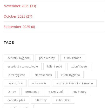
November 2025
(33)
October 2025
(27)
September 2025
(8)
TAGS
dentální hygiena
péče o zuby
zubní kámen
estetická stomatologie
bělení zubů
zubní fazety
ústní hygiena
citlivost zubů
zubní hygiena
bolest zubů
ortodoncie
odstranění zubního kamene
úsměv
ortodontie
čištění zubů
křivé zuby
dentální péče
bílé zuby
zubní lékař