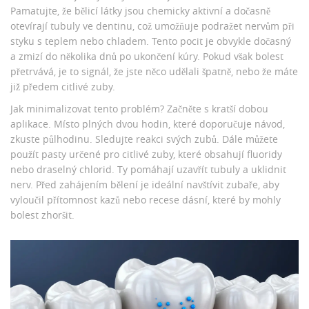
Pamatujte, že bělicí látky jsou chemicky aktivní a dočasně
otevírají tubuly ve dentinu, což umožňuje podražet nervům při
styku s teplem nebo chladem. Tento pocit je obvykle dočasný
a zmizí do několika dnů po ukončení kúry. Pokud však bolest
přetrvává, je to signál, že jste něco udělali špatně, nebo že máte
již předem citlivé zuby.
Jak minimalizovat tento problém? Začněte s kratší dobou
aplikace. Místo plných dvou hodin, které doporučuje návod,
zkuste půlhodinu. Sledujte reakci svých zubů. Dále můžete
použít pasty určené pro citlivé zuby, které obsahují
fluoridy
nebo draselný chlorid. Ty pomáhají uzavřít tubuly a uklidnit
nerv. Před zahájením bělení je ideální navštívit zubaře, aby
vyloučil přítomnost kazů nebo recese dásní, které by mohly
bolest zhoršit.