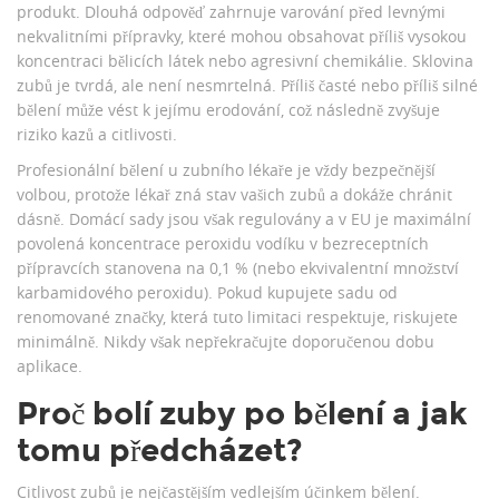
produkt. Dlouhá odpověď zahrnuje varování před levnými
nekvalitními přípravky, které mohou obsahovat příliš vysokou
koncentraci bělicích látek nebo agresivní chemikálie.
Sklovina
zubů
je tvrdá, ale není nesmrtelná. Příliš časté nebo příliš silné
bělení může vést k jejímu erodování, což následně zvyšuje
riziko kazů a citlivosti.
Profesionální bělení u zubního lékaře je vždy bezpečnější
volbou, protože lékař zná stav vašich zubů a dokáže chránit
dásně. Domácí sady jsou však regulovány a v EU je maximální
povolená koncentrace peroxidu vodíku v bezreceptních
přípravcích stanovena na 0,1 % (nebo ekvivalentní množství
karbamidového peroxidu). Pokud kupujete sadu od
renomované značky, která tuto limitaci respektuje, riskujete
minimálně. Nikdy však nepřekračujte doporučenou dobu
aplikace.
Proč bolí zuby po bělení a jak
tomu předcházet?
Citlivost zubů je nejčastějším vedlejším účinkem bělení.