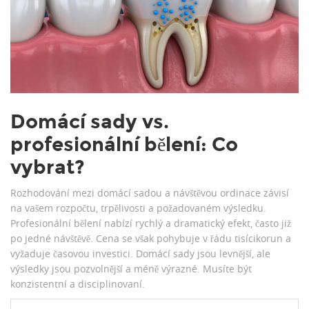
Domácí sady vs.
profesionální bělení: Co
vybrat?
Rozhodování mezi domácí sadou a návštěvou ordinace závisí
na vašem rozpočtu, trpělivosti a požadovaném výsledku.
Profesionální bělení nabízí rychlý a dramatický efekt, často již
po jedné návštěvě. Cena se však pohybuje v řádu tisícikorun a
vyžaduje časovou investici. Domácí sady jsou levnější, ale
výsledky jsou pozvolnější a méně výrazné. Musíte být
konzistentní a disciplinovaní.