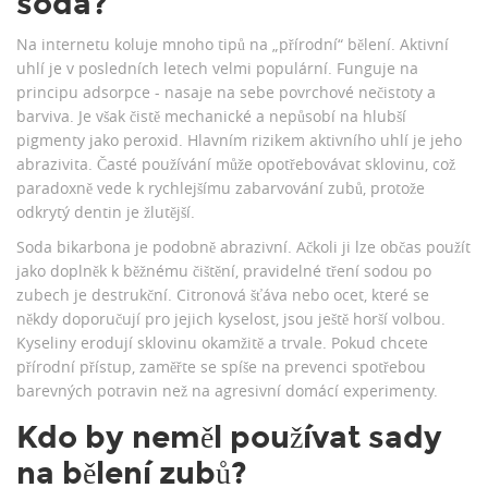
soda?
Na internetu koluje mnoho tipů na „přírodní“ bělení. Aktivní
uhlí je v posledních letech velmi populární. Funguje na
principu adsorpce - nasaje na sebe povrchové nečistoty a
barviva. Je však čistě mechanické a nepůsobí na hlubší
pigmenty jako peroxid. Hlavním rizikem aktivního uhlí je jeho
abrazivita. Časté používání může opotřebovávat sklovinu, což
paradoxně vede k rychlejšímu zabarvování zubů, protože
odkrytý dentin je žlutější.
Soda bikarbona je podobně abrazivní. Ačkoli ji lze občas použít
jako doplněk k běžnému čištění, pravidelné tření sodou po
zubech je destrukční. Citronová šťáva nebo ocet, které se
někdy doporučují pro jejich kyselost, jsou ještě horší volbou.
Kyseliny erodují sklovinu okamžitě a trvale. Pokud chcete
přírodní přístup, zaměřte se spíše na prevenci spotřebou
barevných potravin než na agresivní domácí experimenty.
Kdo by neměl používat sady
na bělení zubů?