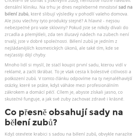
Chcete-li se usmát s jiskřivými zuby, nemusíte nutně navštívit
dentální kliniku. Na trhu je dnes nepřeberné množství
sad na
bělení zubů
, které slibují výsledky v pohodlí vašeho domova.
Ale jsou všechny tyto produkty stejné? A hlavně - nejsou
nebezpečné pro vaše skloviny? Pokud jste se někdy dívali do
zrcadla a přemýšleli, zda ten žlutavý nádech na zubech není
trvalý, jste v dobré společnosti. Bělení zubů je jedním z
nejžádanějších kosmetických úkonů, ale také tím, kde se
nejčastěji dějí chyby.
Mnoho lidí si myslí, že stačí koupit první sadu, kterou vidí v
reklamě, a začít škrábat. To je však cesta k bolestivé citlivosti a
poškození zubů. V tomto článku odpovíme na ty nejnaléhavější
otázky, které se ptáte, když váháte mezi profesionálním
zákrokem a domácí péčí. Cílem je, abyste získali jasno, co
skutečně funguje, a jak své zuby zachovat zdravé i krásné.
Co přesně obsahují sady na
bělení zubů?
Když otevřete krabici s
sadou na bělení zubů
, obvykle narazíte