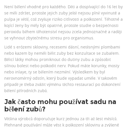
Není bělení vhodné pro každého. Děti a dospívající do 16 let by
se měli zdržet, protože jejich zuby ještě nejsou plně vyvinuté a
pulpa je větší, což zvyšuje riziko citlivosti a poškození. Těhotné a
kojící ženy by měly být opatrné, protože studie o bezpečnosti
peroxidu během těhotenství nejsou zcela jednoznačné a raději
se vyhnout zbytečnému stresu pro organismus.
Lidé s erózemi skloviny, recesemi dásní, netěsnými plombami
nebo kazem by neměli bělit zuby bez konzultace se zubařem.
Bělicí látky mohou proniknout do dutiny zubu a způsobit
silnou bolest nebo poškodit nerv. Pokud máte korunky, mosty
nebo inlaye, ty se bělením nezmění. Výsledkem by byl
nerovnoměrný odstín, který bude vypadat uměle. V takovém
případě je třeba zvážit výměnu těchto restaurací po dokončení
bělení přírodních zubů.
Jak často mohu používat sadu na
bělení zubů?
Většina výrobců doporučuje kurz jednou za tři až šest měsíců.
Přehnané používání může vést k poškození skloviny a zvýšené