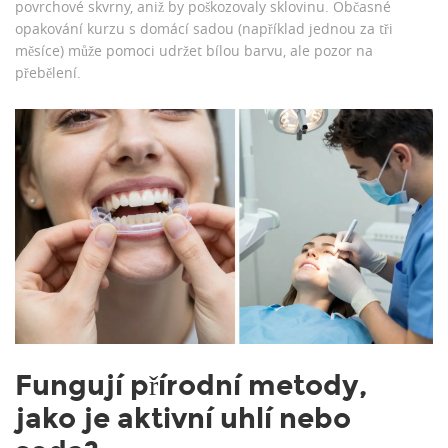
povrchové skvrny, aniž by poškozovaly sklovinu. Občasné
opakování kurzu s domácí sadou (například jednou za tři
měsíce) může pomoci udržet bílou barvu, ale pozor na
přebělení.
Fungují přírodní metody,
jako je aktivní uhlí nebo