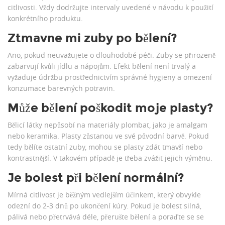
citlivosti. Vždy dodržujte intervaly uvedené v návodu k použití
konkrétního produktu.
Ztmavne mi zuby po bělení?
Ano, pokud neuvažujete o dlouhodobé péči. Zuby se přirozeně
zabarvují kvůli jídlu a nápojům. Efekt bělení není trvalý a
vyžaduje údržbu prostřednictvím správné hygieny a omezení
konzumace barevných potravin.
Může bělení poškodit moje plasty?
Bělicí látky nepůsobí na materiály plombat, jako je amalgam
nebo keramika. Plasty zůstanou ve své původní barvě. Pokud
tedy bělíte ostatní zuby, mohou se plasty zdát tmavší nebo
kontrastnější. V takovém případě je třeba zvážit jejich výměnu.
Je bolest při bělení normální?
Mírná citlivost je běžným vedlejším účinkem, který obvykle
odezní do 2-3 dnů po ukončení kúry. Pokud je bolest silná,
pálivá nebo přetrvává déle, přerušte bělení a poraďte se se