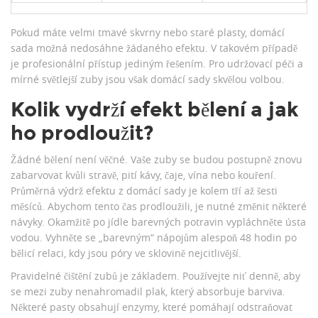
Pokud máte velmi tmavé skvrny nebo staré plasty, domácí
sada možná nedosáhne žádaného efektu. V takovém případě
je profesionální přístup jediným řešením. Pro udržovací péči a
mírné světlejší zuby jsou však domácí sady skvělou volbou.
Kolik vydrží efekt bělení a jak
ho prodloužit?
Žádné bělení není věčné. Vaše zuby se budou postupně znovu
zabarvovat kvůli stravě, pití kávy, čaje, vína nebo kouření.
Průměrná výdrž efektu z domácí sady je kolem tří až šesti
měsíců. Abychom tento čas prodloužili, je nutné změnit některé
návyky. Okamžitě po jídle barevných potravin vypláchněte ústa
vodou. Vyhněte se „barevným“ nápojům alespoň 48 hodin po
bělicí relaci, kdy jsou póry ve sklovině nejcitlivější.
Pravidelné čištění zubů je základem. Používejte niť denně, aby
se mezi zuby nenahromadil plak, který absorbuje barviva.
Některé pasty obsahují enzymy, které pomáhají odstraňovat