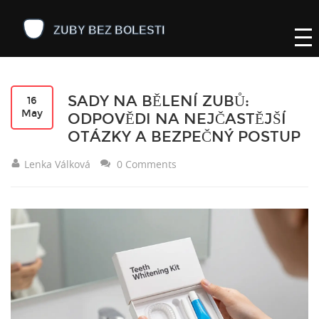
SADY NA BĚLENÍ ZUBŮ:
16
May
ODPOVĚDI NA NEJČASTĚJŠÍ
OTÁZKY A BEZPEČNÝ POSTUP
Lenka Válková
0 Comments