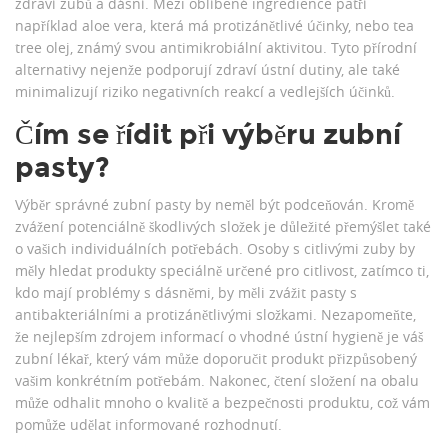
zdraví zubů a dásní. Mezi oblíbené ingredience patří
například aloe vera, která má protizánětlivé účinky, nebo tea
tree olej, známý svou antimikrobiální aktivitou. Tyto přírodní
alternativy nejenže podporují zdraví ústní dutiny, ale také
minimalizují riziko negativních reakcí a vedlejších účinků.
Čím se řídit při výběru zubní
pasty?
Výběr správné zubní pasty by neměl být podceňován. Kromě
zvážení potenciálně škodlivých složek je důležité přemýšlet také
o vašich individuálních potřebách. Osoby s citlivými zuby by
měly hledat produkty speciálně určené pro citlivost, zatímco ti,
kdo mají problémy s dásněmi, by měli zvážit pasty s
antibakteriálními a protizánětlivými složkami. Nezapomeňte,
že nejlepším zdrojem informací o vhodné ústní hygieně je váš
zubní lékař, který vám může doporučit produkt přizpůsobený
vašim konkrétním potřebám. Nakonec, čtení složení na obalu
může odhalit mnoho o kvalitě a bezpečnosti produktu, což vám
pomůže udělat informované rozhodnutí.