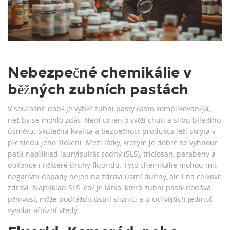
Nebezpečné chemikálie v
běžných zubních pastách
V současné době je výběr zubní pasty často komplikovanější,
než by se mohlo zdát. Není to jen o svěží chuti a slibu bílejšího
úsměvu. Skutečná kvalita a bezpečnost produktu leží skryta v
přehledu jeho složení. Mezi látky, kterým je dobré se vyhnout,
patří například laurylsulfát sodný (SLS), triclosan, parabeny a
dokonce i některé druhy fluoridu. Tyto chemikálie mohou mít
negativní dopady nejen na zdraví ústní dutiny, ale i na celkové
zdraví. Například SLS, což je látka, která zubní pastě dodává
pěnivost, může podráždit ústní sliznici a u citlivějších jedinců
vyvolat aftózní vředy.