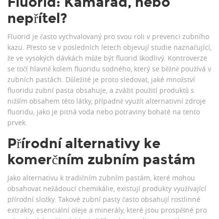
Fluorid: Kamarád, nebo
nepřítel?
Fluorid je často vychvalovaný pro svou roli v prevenci zubního
kazu. Přesto se v posledních letech objevují studie naznačující,
že ve vysokých dávkách může být fluorid škodlivý. Kontroverze
se točí hlavně kolem fluoridu sodného, který se běžně používá v
zubních pastách. Důležité je proto sledovat, jaké množství
fluoridu zubní pasta obsahuje, a zvážit použití produktů s
nižším obsahem této látky, případně využít alternativní zdroje
fluoridu, jako je pitná voda nebo potraviny bohaté na tento
prvek.
Přírodní alternativy ke
komerčním zubním pastám
Jako alternativu k tradičním zubním pastám, které mohou
obsahovat nežádoucí chemikálie, existují produkty využívající
přírodní složky. Takové zubní pasty často obsahují rostlinné
extrakty, esenciální oleje a minerály, které jsou prospěšné pro