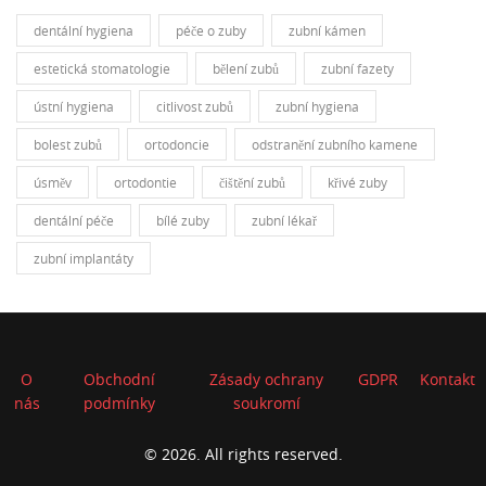
dentální hygiena
péče o zuby
zubní kámen
estetická stomatologie
bělení zubů
zubní fazety
ústní hygiena
citlivost zubů
zubní hygiena
bolest zubů
ortodoncie
odstranění zubního kamene
úsměv
ortodontie
čištění zubů
křivé zuby
dentální péče
bílé zuby
zubní lékař
zubní implantáty
O
Obchodní
Zásady ochrany
GDPR
Kontakt
nás
podmínky
soukromí
© 2026. All rights reserved.