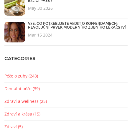
BĚLICÍ PÁSKY
May 30 2026
VŠE, CO POTŘEBUJETE VĚDĚT O KOFFERDAMECH:
REVOLUČNÍ PRVEK MODERNÍHO ZUBNÍHO LÉKAŘSTVÍ
Mar 15 2024
CATEGORIES
Péče o zuby
(248)
Dentální péče
(39)
Zdraví a wellness
(25)
Zdraví a krása
(15)
Zdraví
(5)