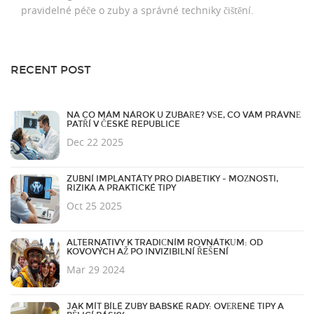
pravidelné péče o zuby a správné techniky čištění.
RECENT POST
NA CO MÁM NÁROK U ZUBAŘE? VŠE, CO VÁM PRÁVNĚ
PATŘÍ V ČESKÉ REPUBLICE
Dec 22 2025
ZUBNÍ IMPLANTÁTY PRO DIABETIKY - MOŽNOSTI,
RIZIKA A PRAKTICKÉ TIPY
Oct 25 2025
ALTERNATIVY K TRADIČNÍM ROVNÁTKŮM: OD
KOVOVÝCH AŽ PO INVIZIBILNÍ ŘEŠENÍ
Mar 29 2024
JAK MÍT BÍLÉ ZUBY BABSKÉ RADY: OVĚŘENÉ TIPY A