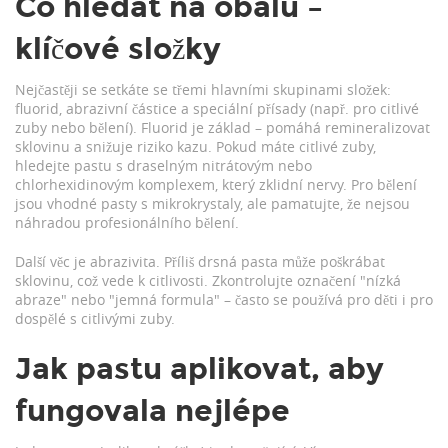
Co hledat na obalu –
klíčové složky
Nejčastěji se setkáte se třemi hlavními skupinami složek:
fluorid, abrazivní částice a speciální přísady (např. pro citlivé
zuby nebo bělení). Fluorid je základ – pomáhá remineralizovat
sklovinu a snižuje riziko kazu. Pokud máte citlivé zuby,
hledejte pastu s draselným nitrátovým nebo
chlorhexidinovým komplexem, který zklidní nervy. Pro bělení
jsou vhodné pasty s mikrokrystaly, ale pamatujte, že nejsou
náhradou profesionálního bělení.
Další věc je abrazivita. Příliš drsná pasta může poškrábat
sklovinu, což vede k citlivosti. Zkontrolujte označení "nízká
abraze" nebo "jemná formula" – často se používá pro děti i pro
dospělé s citlivými zuby.
Jak pastu aplikovat, aby
fungovala nejlépe