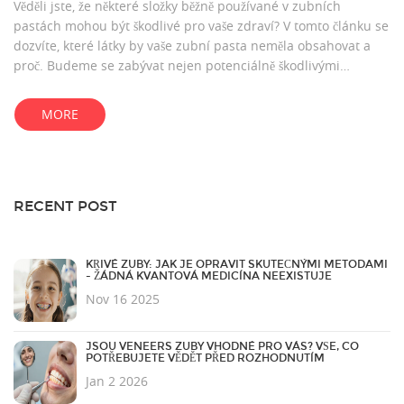
Věděli jste, že některé složky běžně používané v zubních
pastách mohou být škodlivé pro vaše zdraví? V tomto článku se
dozvíte, které látky by vaše zubní pasta neměla obsahovat a
proč. Budeme se zabývat nejen potenciálně škodlivými
chemikáliemi, ale také přirozenými alternativami, které můžete
při výběru zubní pasty zvážit. Je načase znovu zvážit, co dáváte
MORE
do svého úst.
RECENT POST
KŘIVÉ ZUBY: JAK JE OPRAVIT SKUTEČNÝMI METODAMI
- ŽÁDNÁ KVANTOVÁ MEDICÍNA NEEXISTUJE
Nov 16 2025
JSOU VENEERS ZUBY VHODNÉ PRO VÁS? VŠE, CO
POTŘEBUJETE VĚDĚT PŘED ROZHODNUTÍM
Jan 2 2026