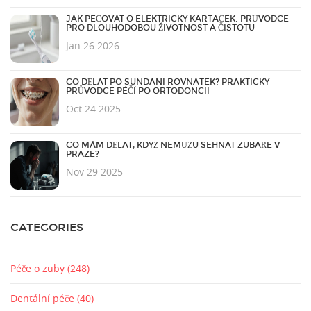
JAK PEČOVAT O ELEKTRICKÝ KARTÁČEK: PRŮVODCE
PRO DLOUHODOBOU ŽIVOTNOST A ČISTOTU
Jan 26 2026
CO DĚLAT PO SUNDÁNÍ ROVNÁTEK? PRAKTICKÝ
PRŮVODCE PÉČÍ PO ORTODONCII
Oct 24 2025
CO MÁM DĚLAT, KDYŽ NEMŮŽU SEHNAT ZUBAŘE V
PRAZE?
Nov 29 2025
CATEGORIES
Péče o zuby
(248)
Dentální péče
(40)