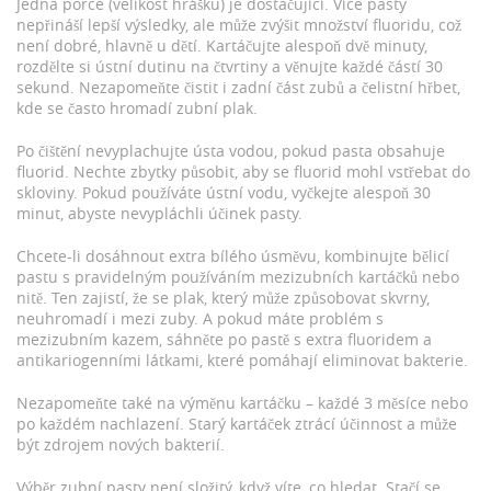
Jedna porce (velikost hrášku) je dostačující. Více pasty
nepřináší lepší výsledky, ale může zvýšit množství fluoridu, což
není dobré, hlavně u dětí. Kartáčujte alespoň dvě minuty,
rozdělte si ústní dutinu na čtvrtiny a věnujte každé částí 30
sekund. Nezapomeňte čistit i zadní část zubů a čelistní hřbet,
kde se často hromadí zubní plak.
Po čištění nevyplachujte ústa vodou, pokud pasta obsahuje
fluorid. Nechte zbytky působit, aby se fluorid mohl vstřebat do
skloviny. Pokud používáte ústní vodu, vyčkejte alespoň 30
minut, abyste nevypláchli účinek pasty.
Chcete-li dosáhnout extra bílého úsměvu, kombinujte bělicí
pastu s pravidelným používáním mezizubních kartáčků nebo
nitě. Ten zajistí, že se plak, který může způsobovat skvrny,
neuhromadí i mezi zuby. A pokud máte problém s
mezizubním kazem, sáhněte po pastě s extra fluoridem a
antikariogenními látkami, které pomáhají eliminovat bakterie.
Nezapomeňte také na výměnu kartáčku – každé 3 měsíce nebo
po každém nachlazení. Starý kartáček ztrácí účinnost a může
být zdrojem nových bakterií.
Výběr zubní pasty není složitý, když víte, co hledat. Stačí se