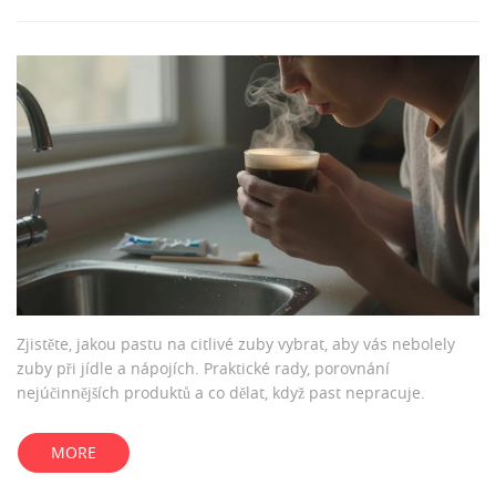
Zjistěte, jakou pastu na citlivé zuby vybrat, aby vás nebolely
zuby při jídle a nápojích. Praktické rady, porovnání
nejúčinnějších produktů a co dělat, když past nepracuje.
MORE