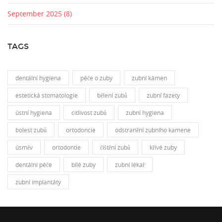
September 2025
(8)
TAGS
dentální hygiena
péče o zuby
zubní kámen
estetická stomatologie
bělení zubů
zubní fazety
ústní hygiena
citlivost zubů
zubní hygiena
bolest zubů
ortodoncie
odstranění zubního kamene
úsměv
ortodontie
čištění zubů
křivé zuby
dentální péče
bílé zuby
zubní lékař
zubní implantáty