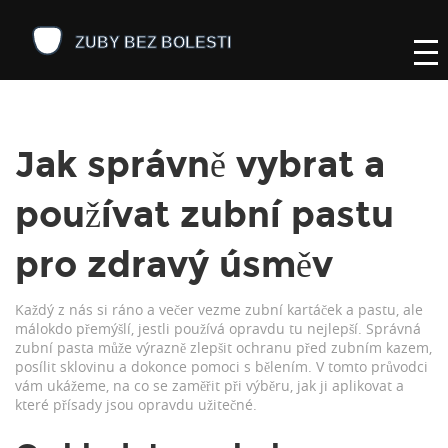
Jak správně vybrat a
používat zubní pastu
pro zdravý úsměv
Každý z nás si ráno a večer vezme zubní kartáček a pastu, ale
málokdo přemýšlí, jestli používá opravdu tu nejlepší. Správná
zubní pasta může výrazně zlepšit ochranu před zubním kazem,
posílit sklovinu a dokonce pomoci s bělením. V tomto průvodci
vám ukážeme, na co se zaměřit při výběru, jak ji aplikovat a
které přísady jsou opravdu užitečné.