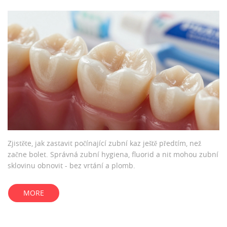
Zjistěte, jak zastavit počínající zubní kaz ještě předtím, než
začne bolet. Správná zubní hygiena, fluorid a nit mohou zubní
sklovinu obnovit - bez vrtání a plomb.
MORE