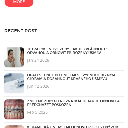
MORE
do svého úst.
RECENT POST
TETRACYKLINOVÉ ZUBY: JAK JE ZVLÁDNOUT S
ODVAHOU A OBNOVIT PŘIROZENÝ ÚSMĚV
Jan 24 2026
OPALESCENCE BĚLENÍ: JAK SE VYHNOUT BĚŽNÝM
CHYBÁM A DOSÁHNOUT KRÁSNÉHO ÚSMĚVU
Jun 12 2026
ZNIČENÉ ZUBY PO ROVNÁTKÁCH: JAK JE OBNOVIT A
PŘEDCHÁZET POŠKOZENÍ
Feb 5 2026
KERAMICKÁ ONLAY: JAK OBNOVIT POŠKOZENÝ ZUB