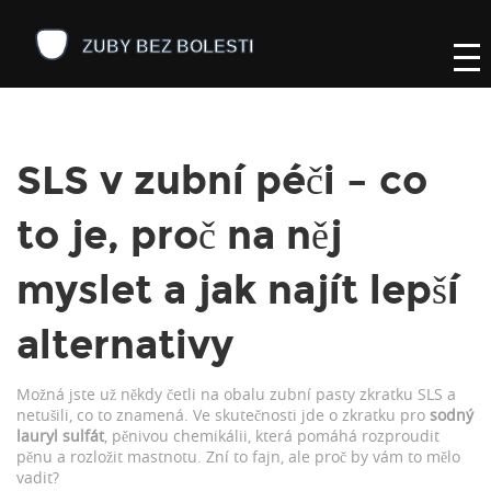
SLS v zubní péči – co
to je, proč na něj
myslet a jak najít lepší
alternativy
Možná jste už někdy četli na obalu zubní pasty zkratku SLS a
netušili, co to znamená. Ve skutečnosti jde o zkratku pro
sodný
lauryl sulfát
, pěnivou chemikálii, která pomáhá rozproudit
pěnu a rozložit mastnotu. Zní to fajn, ale proč by vám to mělo
vadit?