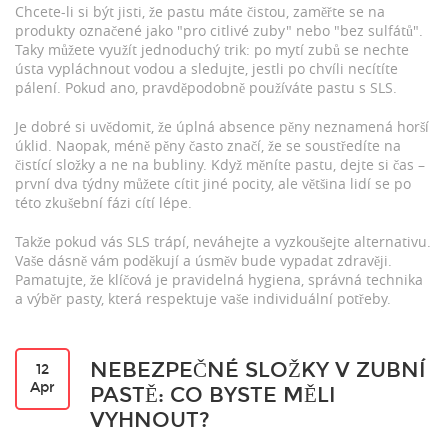
Chcete-li si být jisti, že pastu máte čistou, zaměřte se na
produkty označené jako "pro citlivé zuby" nebo "bez sulfátů".
Taky můžete využít jednoduchý trik: po mytí zubů se nechte
ústa vypláchnout vodou a sledujte, jestli po chvíli necítíte
pálení. Pokud ano, pravděpodobně používáte pastu s SLS.
Je dobré si uvědomit, že úplná absence pěny neznamená horší
úklid. Naopak, méně pěny často značí, že se soustředíte na
čistící složky a ne na bubliny. Když měníte pastu, dejte si čas –
první dva týdny můžete cítit jiné pocity, ale většina lidí se po
této zkušební fázi cítí lépe.
Takže pokud vás SLS trápí, neváhejte a vyzkoušejte alternativu.
Vaše dásně vám poděkují a úsměv bude vypadat zdravěji.
Pamatujte, že klíčová je pravidelná hygiena, správná technika
a výběr pasty, která respektuje vaše individuální potřeby.
NEBEZPEČNÉ SLOŽKY V ZUBNÍ
12
Apr
PASTĚ: CO BYSTE MĚLI
VYHNOUT?