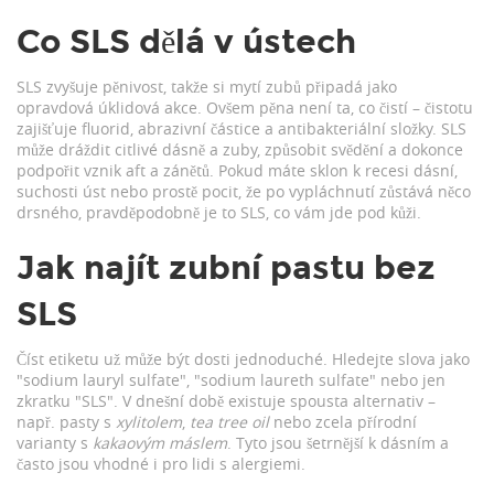
Co SLS dělá v ústech
SLS zvyšuje pěnivost, takže si mytí zubů připadá jako
opravdová úklidová akce. Ovšem pěna není ta, co čistí – čistotu
zajišťuje fluorid, abrazivní částice a antibakteriální složky. SLS
může dráždit citlivé dásně a zuby, způsobit svědění a dokonce
podpořit vznik aft a zánětů. Pokud máte sklon k recesi dásní,
suchosti úst nebo prostě pocit, že po vypláchnutí zůstává něco
drsného, pravděpodobně je to SLS, co vám jde pod kůži.
Jak najít zubní pastu bez
SLS
Číst etiketu už může být dosti jednoduché. Hledejte slova jako
"sodium lauryl sulfate", "sodium laureth sulfate" nebo jen
zkratku "SLS". V dnešní době existuje spousta alternativ –
např. pasty s
xylitolem
,
tea tree oil
nebo zcela přírodní
varianty s
kakaovým máslem
. Tyto jsou šetrnější k dásním a
často jsou vhodné i pro lidi s alergiemi.