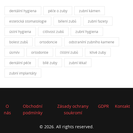
dentální hygiena
péče o zuby
zubní kámen
estetická stomatologie
bělení zubů
zubní fazety
ústní hygiena
citlivost zubů
zubní hygiena
bolest zubů
ortodoncie
odstranění zubního kamene
úsměv
ortodontie
čištění zubů
křivé zuby
dentální péče
bílé zuby
zubní lékař
zubní implantáty
O
Obchodní
Zásady ochrany
GDPR
Kontakt
nás
podmínky
soukromí
© 2026. All rights reserved.