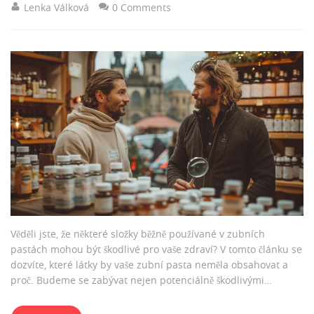
Lenka Válková
0 Comments
Věděli jste, že některé složky běžně používané v zubních
pastách mohou být škodlivé pro vaše zdraví? V tomto článku se
dozvíte, které látky by vaše zubní pasta neměla obsahovat a
proč. Budeme se zabývat nejen potenciálně škodlivými
chemikáliemi, ale také přirozenými alternativami, které můžete
při výběru zubní pasty zvážit. Je načase znovu zvážit, co dáváte