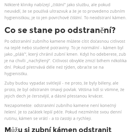
Některé kliniky nabízejí „čištění“ jako službu, ale pokud
neuvádí, že se používá ultrazvuk a že je to provedeno zubním
hygienistkou, je to jen povrchové čištění. To neodstraní kámen.
Co se stane po odstranění?
Po odstranění zubního kamene můžete cítit dočasnou citlivost
na teplé nebo studené potraviny. To je normální - kámen byl
jako „plášť“, který chránil zubní kmen. Když ho odeberete, zub
je na chvíli „nachýlený“. Citlivost obvykle zmizí během několika
dní. Pokud přetrvává déle než týden, obraťte se na
hygienistku.
Zuby budou vypadat světlejší - ne proto, že byly běleny, ale
proto, že byl odstraněn tmavý povlak. Většina lidí si všimne, že
jejich dech je čerstvější, a dásně přestanou krvácet.
Nezapomeňte: odstranění zubního kamene není konečný
řešení. Je to začátek lepší péče. Pokud nezměníte svou denní
rutinu, kámen se vrátí - a to častěji a rychleji.
Můžu si zubní kámen odstranit