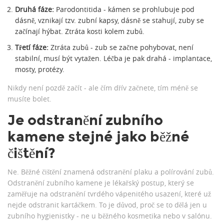
Druhá fáze:
Parodontitida - kámen se prohlubuje pod
dásně, vznikají tzv. zubní kapsy, dásně se stahují, zuby se
začínají hýbat. Ztráta kosti kolem zubů.
Třetí fáze:
Ztráta zubů - zub se začne pohybovat, není
stabilní, musí být vytažen. Léčba je pak drahá - implantace,
mosty, protézy.
Nikdy není pozdě začít - ale čím dřív začnete, tím méně se
musíte bolet.
Je odstranění zubního
kamene stejné jako běžné
čištění?
Ne. Běžné čištění znamená odstranění plaku a polírování zubů.
Odstranění zubního kamene je lékařský postup, který se
zaměřuje na odstranění tvrdého vápenitého usazení, které už
nejde odstranit kartáčkem. To je důvod, proč se to dělá jen u
zubního hygienistky - ne u běžného kosmetika nebo v salónu.