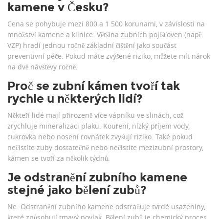
kamene v Česku?
Cena se pohybuje mezi 800 a 1 500 korunami, v závislosti na
množství kamene a klinice. Většina zubních pojišťoven (např.
VZP) hradí jednou ročně základní čištění jako součást
preventivní péče. Pokud máte zvýšené riziko, můžete mít nárok
na dvě návštěvy ročně.
Proč se zubní kámen tvoří tak
rychle u některých lidí?
Někteří lidé mají přirozeně více vápníku ve slinách, což
zrychluje mineralizaci plaku. Kouření, nízký příjem vody,
cukrovka nebo nosení rovnátek zvyšují riziko. Také pokud
nečistíte zuby dostatečně nebo nečistíte mezizubní prostory,
kámen se tvoří za několik týdnů.
Je odstranění zubního kamene
stejné jako bělení zubů?
Ne. Odstranění zubního kamene odstraňuje tvrdé usazeniny,
které způsobují tmavý povlak. Bělení zubů je chemický proces,