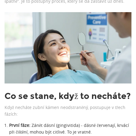
špatně“. Je to postupný proces, který se dá zastavit už dnes.
Co se stane, když to necháte?
Když necháte zubní kámen neodstraněný, postupuje v třech
fázích:
První fáze:
Zánět dásní (gingivitida) - dásně červenají, krvácí
při čištění, mohou být citlivé. To je vratné.