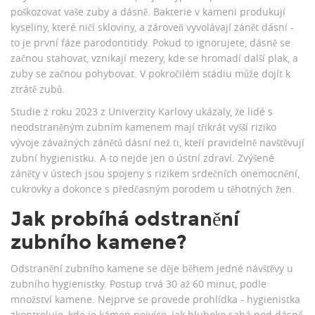
poškozovat vaše zuby a dásně. Bakterie v kameni produkují
kyseliny, které ničí skloviny, a zároveň vyvolávají zánět dásní -
to je první fáze parodontitidy. Pokud to ignorujete, dásně se
začnou stahovat, vznikají mezery, kde se hromadí další plak, a
zuby se začnou pohybovat. V pokročilém stádiu může dojít k
ztrátě zubů.
Studie z roku 2023 z Univerzity Karlovy ukázaly, že lidé s
neodstraněným zubním kamenem mají třikrát vyšší riziko
vývoje závažných zánětů dásní než ti, kteří pravidelně navštěvují
zubní hygienistku. A to nejde jen o ústní zdraví. Zvýšené
záněty v ústech jsou spojeny s rizikem srdečních onemocnění,
cukrovky a dokonce s předčasným porodem u těhotných žen.
Jak probíhá odstranění
zubního kamene?
Odstranění zubního kamene se děje během jedné návštěvy u
zubního hygienistky. Postup trvá 30 až 60 minut, podle
množství kamene. Nejprve se provede prohlídka - hygienistka
zkontroluje, kde je kámen nejvíce, jak hluboko sahá pod dásně