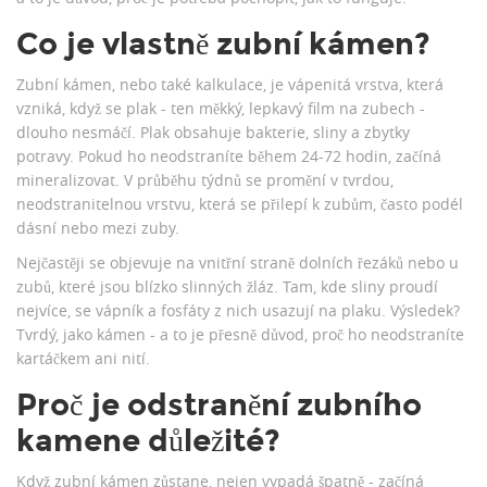
Co je vlastně zubní kámen?
Zubní kámen, nebo také kalkulace, je vápenitá vrstva, která
vzniká, když se plak - ten měkký, lepkavý film na zubech -
dlouho nesmáčí. Plak obsahuje bakterie, sliny a zbytky
potravy. Pokud ho neodstraníte během 24-72 hodin, začíná
mineralizovat. V průběhu týdnů se promění v tvrdou,
neodstranitelnou vrstvu, která se přilepí k zubům, často podél
dásní nebo mezi zuby.
Nejčastěji se objevuje na vnitřní straně dolních řezáků nebo u
zubů, které jsou blízko slinných žláz. Tam, kde sliny proudí
nejvíce, se vápník a fosfáty z nich usazují na plaku. Výsledek?
Tvrdý, jako kámen - a to je přesně důvod, proč ho neodstraníte
kartáčkem ani nití.
Proč je odstranění zubního
kamene důležité?
Když zubní kámen zůstane, nejen vypadá špatně - začíná