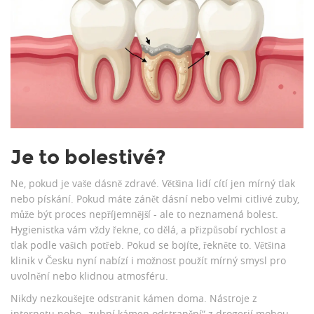
Je to bolestivé?
Ne, pokud je vaše dásně zdravé. Většina lidí cítí jen mírný tlak
nebo pískání. Pokud máte zánět dásní nebo velmi citlivé zuby,
může být proces nepříjemnější - ale to neznamená bolest.
Hygienistka vám vždy řekne, co dělá, a přizpůsobí rychlost a
tlak podle vašich potřeb. Pokud se bojíte, řekněte to. Většina
klinik v Česku nyní nabízí i možnost použít mírný smysl pro
uvolnění nebo klidnou atmosféru.
Nikdy nezkoušejte odstranit kámen doma. Nástroje z
internetu nebo „zubní kámen odstranění“ z drogerií mohou