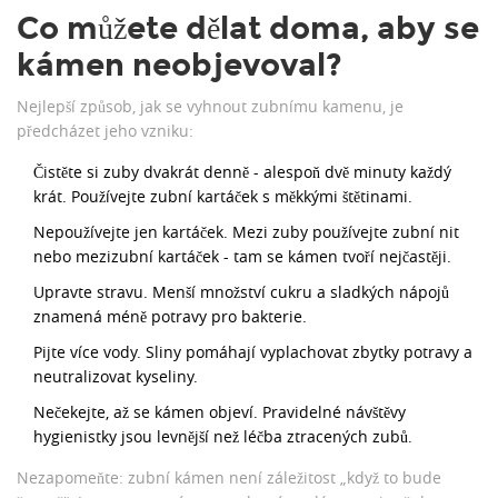
Co můžete dělat doma, aby se
kámen neobjevoval?
Nejlepší způsob, jak se vyhnout zubnímu kamenu, je
předcházet jeho vzniku:
Čistěte si zuby dvakrát denně - alespoň dvě minuty každý
krát. Používejte zubní kartáček s měkkými štětinami.
Nepoužívejte jen kartáček. Mezi zuby používejte zubní nit
nebo mezizubní kartáček - tam se kámen tvoří nejčastěji.
Upravte stravu. Menší množství cukru a sladkých nápojů
znamená méně potravy pro bakterie.
Pijte více vody. Sliny pomáhají vyplachovat zbytky potravy a
neutralizovat kyseliny.
Nečekejte, až se kámen objeví. Pravidelné návštěvy
hygienistky jsou levnější než léčba ztracených zubů.
Nezapomeňte: zubní kámen není záležitost „když to bude