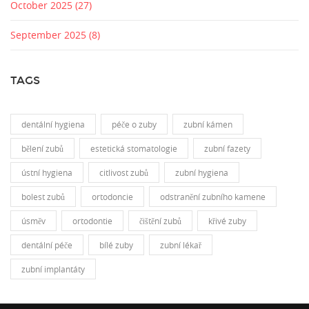
October 2025
(27)
September 2025
(8)
TAGS
dentální hygiena
péče o zuby
zubní kámen
bělení zubů
estetická stomatologie
zubní fazety
ústní hygiena
citlivost zubů
zubní hygiena
bolest zubů
ortodoncie
odstranění zubního kamene
úsměv
ortodontie
čištění zubů
křivé zuby
dentální péče
bílé zuby
zubní lékař
zubní implantáty