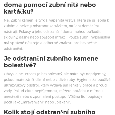
doma pomocí zubní nitě nebo
kartáčku?
Ne. Zubní kámen je tvrdá, vápenitá vrstva, která se přilepila k
zubům a nelze ji odstranit kartáčkem, nití ani domácími
nástroji. Pokusy o jeho odstranění doma mohou poškodit
skloviny, dásně nebo způsobit infekci. Pouze zubní hygienistka
má správné nástroje a odborné znalosti pro bezpečné
odstranění.
Je odstranění zubního kamene
bolestivé?
Obvykle ne. Proces je bezbolestný, ale může být nepříjemný,
pokud máte zánět dásní nebo citlivé zuby. Hygienistka používá
ultrazvukový přístroj, který vydává jen lehké vibrace a proud
vody. Pokud cítíte nepříjemnost, můžete požádat o mírnou
anestezii nebo o zpomalení postupu. Většina lidí popisuje
pocit jako „mravenčení“ nebo „pískání“.
Kolik stojí odstranění zubního