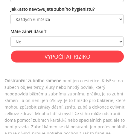
Jak často navštěvujete zubního hygienistu?
Máte zánět dásní?
VYPOČÍTAT RIZIKO
Odstranění zubního kamene
není jen o estetice. Když se na
zubech objeví tvrdý, žlutý nebo hnědý povlak, který
neodpovídá běžnému zubnímu zubnímu prášku, je to zubní
kámen - a on není jen ošklivý. Je to hnízdo pro bakterie, které
mohou způsobit záněty dásní, ztrátu zubů a dokonce ovlivnit
celkové zdraví. Mnoho lidí si myslí, že si ho může odstranit
doma pomocí zubních kartáčků nebo speciálních past, ale to
není pravda. Zubní kámen se dá odstranit jen profesionálně -
a to je důvod, proč je potřeba pochopit, jak to funguje.