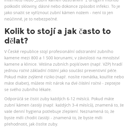
poškodit skloviny, dásně nebo dokonce způsobit infekci. To je
jako snažit se vyříznout zubní kámen nožem - není to jen
neúčinné, je to nebezpečné.
Kolik to stojí a jak často to
dělat?
V České republice stojí profesionální odstranění zubního
kamene mezi 800 a 1 500 korunami, v závislosti na množství
kamene a klinice. Většina zubních pojišťoven (např. VZP) hradí
jednou ročně základní čištění jako součást preventivní péče.
Pokud máte zvýšené riziko (např. nosíte rovnátka, kouříte nebo
máte diabet), můžete mít nárok na dvě čištění ročně - zeptejte
se svého zubního lékaře.
Odporúčá se čistit zuby každých 6-12 měsíců. Pokud máte
zubní kámen častěji (např. každých 3-4 měsíců), znamená to, že
vaše denní hygiena potřebuje zlepšení. Neznamená to, že
byste měli chodit častěji - znamená to, že byste měli
přehodnotit, jak čistíte zuby.