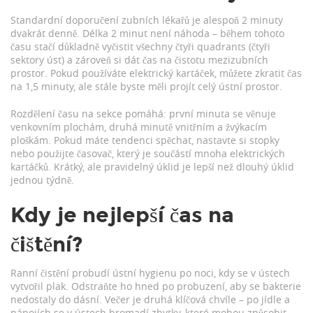
Standardní doporučení zubních lékařů je alespoň 2 minuty
dvakrát denně. Délka 2 minut není náhoda – během tohoto
času stačí důkladně vyčistit všechny čtyři quadrants (čtyři
sektory úst) a zároveň si dát čas na čistotu mezizubních
prostor. Pokud používáte elektrický kartáček, můžete zkratit čas
na 1,5 minuty, ale stále byste měli projít celý ústní prostor.
Rozdělení času na sekce pomáhá: první minuta se věnuje
venkovním plochám, druhá minutě vnitřním a žvýkacím
ploškám. Pokud máte tendenci spěchat, nastavte si stopky
nebo použijte časovač, který je součástí mnoha elektrických
kartáčků. Krátký, ale pravidelný úklid je lepší než dlouhý úklid
jednou týdně.
Kdy je nejlepší čas na
čištění?
Ranní čistění probudí ústní hygienu po noci, kdy se v ústech
vytvořil plak. Odstraňte ho hned po probuzení, aby se bakterie
nedostaly do dásní. Večer je druhá klíčová chvíle – po jídle a
nápojích se v ústech hromadí zbytky, které mohou způsobit