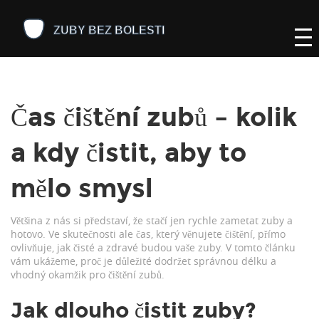
Čas čištění zubů – kolik
a kdy čistit, aby to
mělo smysl
Většina z nás si představí, že stačí jen rychle zametat zuby a
hotovo. Ve skutečnosti ale čas, který věnujete čištění, přímo
ovlivňuje, jak čisté a zdravé budou vaše zuby. V tomto článku
vám ukážeme, proč je důležité dodržet správnou délku a
vhodný okamžik pro čištění zubů.
Jak dlouho čistit zuby?