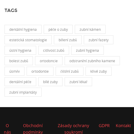
TAGS
dentální hygiena
péče o zuby
zubní kámen
estetická stomatologie
bělení zubů
zubní fazety
ústní hygiena
citlivost zubů
zubní hygiena
bolest zubů
ortodoncie
odstranění zubního kamene
úsměv
ortodontie
čištění zubů
křivé zuby
dentální péče
bílé zuby
zubní lékař
zubní implantáty
O
Obchodní
Zásady ochrany
GDPR
Kontakt
nás
podmínky
soukromí