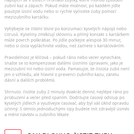
zubní kaz a zápach. Pokud máte možnost, po každém jídle
použijte ústní vodu nebo si rychle vyčistěte zuby pomocí
mezizubního kartáčku.
Vyhýbejte se čištění těsně po konzumaci kyselých nápojů nebo
citrusů. Kyseliny změkčují sklovinu a přímý kontakt s kartáčkem
může povrch poškrábat. Po jídle počkejte alespoň 30 minut,
nebo si ústa vypláchněte vodou, než začnete s kartáčováním.
Pravidelnost je klíčová – pokud ráno nebo večer vynecháte,
snažte se to kompenzovat dalšími ústními úpravami, jako je
mezizubní nit nebo ústní voda. Pamatujte, že čistota zubů není
jen o vzhledu, ale hlavně o prevenci zubního kazu, zánětu
dásní a dalších problémů.
Shrnuto: čistěte zuby 2 minuty dvakrát denně, nejlépe ráno po
probuzení a večer před spaním. Dodržujte časový odstup po
kyselých jídlech a využívejte časovač, aby byl váš úklid opravdu
účinný. S těmito jednoduchými tipy budete mít zdravější úsměv
a méně návštěv u zubního lékaře.