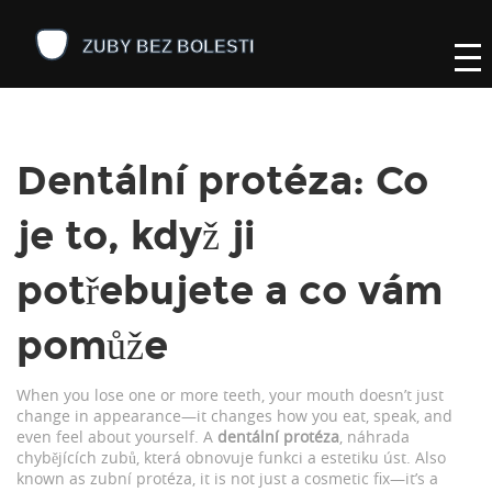
Dentální protéza: Co
je to, když ji
potřebujete a co vám
pomůže
When you lose one or more teeth, your mouth doesn’t just
change in appearance—it changes how you eat, speak, and
even feel about yourself. A
dentální protéza
,
náhrada
chybějících zubů, která obnovuje funkci a estetiku úst
. Also
known as
zubní protéza
, it is not just a cosmetic fix—it’s a