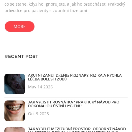
co se stane, když ho ignorujete, a jak ho předcházet. Praktický
průvodce pro pacienty s zubními fazetami.
MORE
RECENT POST
AKUTNÍ ZÁNĚT DŘENĚ: PŘÍZNAKY, RIZIKA A RYCHLÁ
LÉČBA BOLESTI ZUBŮ
May 14 2026
JAK VYČISTIT ROVNÁTKA? PRAKTICKÝ NÁVOD PRO
DOKONALOU ÚSTNÍ HYGIENU
Oct 9 2025
JAK VYBĚLIT MEZIZUBNÍ PROSTOR: ODBORNÝ NÁVOD