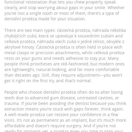
functional restoration that lets you chew properly, speak
clearly, and stop worrying about gaps in your smile.
Whether
you’ve lost a single tooth or most of them, there’s a type of
dentální protéza made for your situation.
There are two main types:
částečná protéza
,
náhrada několika
chybějících zubů, která se upevňuje k sousedním zubům
and
celková protéza
,
náhrada všech zubů v jedné čelisti, obvykle z
akrylové hmoty
. Částečná protéza is often held in place with
metal clasps or precision attachments, while celková protéza
rests on your gums and needs adhesive to stay put. Many
people think prostheses are old-fashioned, but modern ones
are lightweight, natural-looking, and far more comfortable
than decades ago. Still, they require adjustment—you won’t
get it right on the first try, and that’s normal.
People who choose dentální protéza often do so after losing
teeth due to advanced gum disease, untreated cavities, or
trauma. If you’ve been avoiding the dentist because you think
extraction means you’re stuck with gaps forever, think again.
A well-made protéza can restore your confidence in a few
visits. It’s not as permanent as an implant, but it’s much more
affordable and doesn’t require surgery. And if you’re not
ready for implants yet, a protéza gives you time to plan your