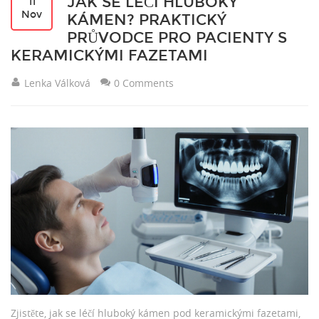
JAK SE LEČÍ HLUBOKÝ
11
Nov
KÁMEN? PRAKTICKÝ
PRŮVODCE PRO PACIENTY S
KERAMICKÝMI FAZETAMI
Lenka Válková
0 Comments
Zjistěte, jak se léčí hluboký kámen pod keramickými fazetami,