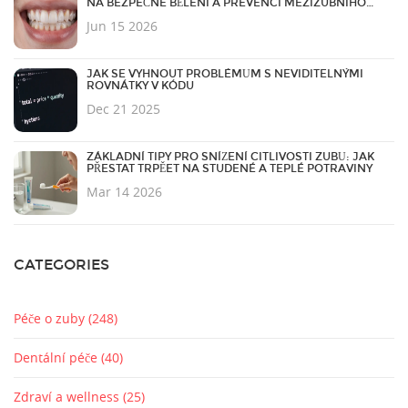
NA BEZPEČNÉ BĚLENÍ A PREVENCI MEZIZUBNÍHO
KAZU
Jun 15 2026
JAK SE VYHNOUT PROBLÉMŮM S NEVIDITELNÝMI
ROVNÁTKY V KÓDU
Dec 21 2025
ZÁKLADNÍ TIPY PRO SNÍŽENÍ CITLIVOSTI ZUBŮ: JAK
PŘESTAT TRPĚET NA STUDENÉ A TEPLÉ POTRAVINY
Mar 14 2026
CATEGORIES
Péče o zuby
(248)
Dentální péče
(40)
Zdraví a wellness
(25)