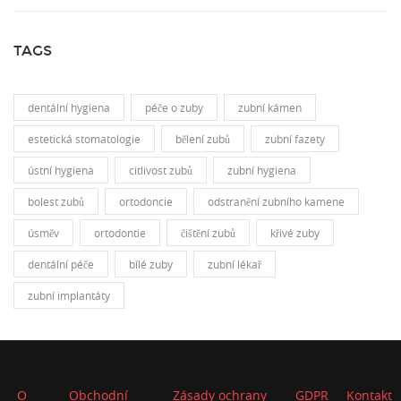
TAGS
dentální hygiena
péče o zuby
zubní kámen
estetická stomatologie
bělení zubů
zubní fazety
ústní hygiena
citlivost zubů
zubní hygiena
bolest zubů
ortodoncie
odstranění zubního kamene
úsměv
ortodontie
čištění zubů
křivé zuby
dentální péče
bílé zuby
zubní lékař
zubní implantáty
O
Obchodní
Zásady ochrany
GDPR
Kontakt