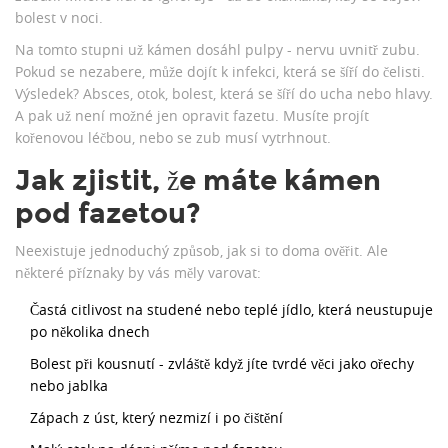
bolest v noci.
Na tomto stupni už kámen dosáhl pulpy - nervu uvnitř zubu.
Pokud se nezabere, může dojít k infekci, která se šíří do čelisti.
Výsledek? Absces, otok, bolest, která se šíří do ucha nebo hlavy.
A pak už není možné jen opravit fazetu. Musíte projít
kořenovou léčbou, nebo se zub musí vytrhnout.
Jak zjistit, že máte kámen
pod fazetou?
Neexistuje jednoduchý způsob, jak si to doma ověřit. Ale
některé příznaky by vás měly varovat:
Častá citlivost na studené nebo teplé jídlo, která neustupuje
po několika dnech
Bolest při kousnutí - zvláště když jíte tvrdé věci jako ořechy
nebo jablka
Zápach z úst, který nezmizí i po čištění