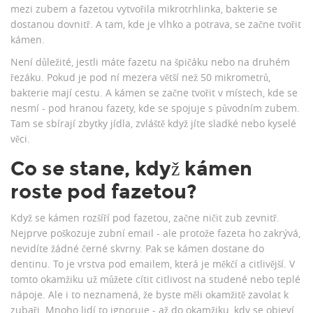
mezi zubem a fazetou vytvořila mikrotrhlinka, bakterie se
dostanou dovnitř. A tam, kde je vlhko a potrava, se začne tvořit
kámen.
Není důležité, jestli máte fazetu na špičáku nebo na druhém
řezáku. Pokud je pod ní mezera větší než 50 mikrometrů,
bakterie mají cestu. A kámen se začne tvořit v místech, kde se
nesmí - pod hranou fazety, kde se spojuje s původním zubem.
Tam se sbírají zbytky jídla, zvláště když jíte sladké nebo kyselé
věci.
Co se stane, když kámen
roste pod fazetou?
Když se kámen rozšíří pod fazetou, začne ničit zub zevnitř.
Nejprve poškozuje zubní email - ale protože fazeta ho zakrývá,
nevidíte žádné černé skvrny. Pak se kámen dostane do
dentinu. To je vrstva pod emailem, která je měkčí a citlivější. V
tomto okamžiku už můžete cítit citlivost na studené nebo teplé
nápoje. Ale i to neznamená, že byste měli okamžitě zavolat k
zubaři. Mnoho lidí to ignoruje - až do okamžiku, kdy se objeví