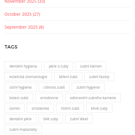
November 2025
(33)
October 2025
(27)
September 2025
(8)
TAGS
dentální hygiena
péče o zuby
zubní kámen
estetická stomatologie
bělení zubů
zubní fazety
ústní hygiena
citlivost zubů
zubní hygiena
bolest zubů
ortodoncie
odstranění zubního kamene
úsměv
ortodontie
čištění zubů
křivé zuby
dentální péče
bílé zuby
zubní lékař
zubní implantáty