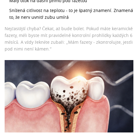
Malý otok na dásni přímo pod fazetou
Snížená citlivost na teplotu - to je špatný znamení. Znamená
to, že nerv uvnitř zubu umírá
Nejčastější chyba? Čekat, až bude bolet. Pokud máte keramické
fazety, měli byste mít pravidelné kontrolní prohlídky každých 6
měsíců. A vždy řekněte zubaři: „Mám fazety - zkontrolujte, jestli
pod nimi není kámen.“