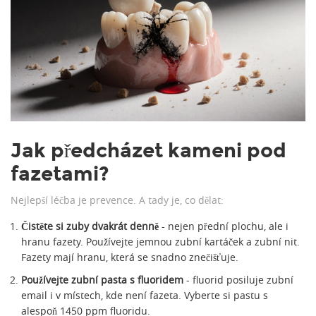
Jak předcházet kameni pod
fazetami?
Nejlepší léčba je prevence. A tady je, co dělat:
Čistěte si zuby dvakrát denně
- nejen přední plochu, ale i
hranu fazety. Používejte jemnou zubní kartáček a zubní nit.
Fazety mají hranu, která se snadno znečišťuje.
Používejte zubní pasta s fluoridem
- fluorid posiluje zubní
email i v místech, kde není fazeta. Vyberte si pastu s
alespoň 1450 ppm fluoridu.