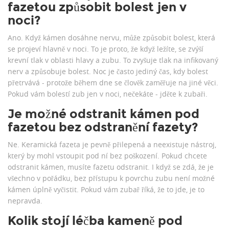
fazetou způsobit bolest jen v
noci?
Ano. Když kámen dosáhne nervu, může způsobit bolest, která
se projeví hlavně v noci. To je proto, že když ležíte, se zvýší
krevní tlak v oblasti hlavy a zubu. To zvyšuje tlak na infikovaný
nerv a způsobuje bolest. Noc je často jediný čas, kdy bolest
přetrvává - protože během dne se člověk zaměřuje na jiné věci.
Pokud vám bolestí zub jen v noci, nečekáte - jděte k zubaři.
Je možné odstranit kámen pod
fazetou bez odstranění fazety?
Ne. Keramická fazeta je pevně přilepená a neexistuje nástroj,
který by mohl vstoupit pod ní bez poškození. Pokud chcete
odstranit kámen, musíte fazetu odstranit. I když se zdá, že je
všechno v pořádku, bez přístupu k povrchu zubu není možné
kámen úplně vyčistit. Pokud vám zubař říká, že to jde, je to
nepravda.
Kolik stojí léčba kameně pod