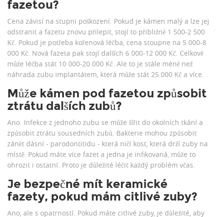
fazetou?
Cena závisí na stupni poškození. Pokud je kámen malý a lze jej
odstranit a fazetu znovu přilepit, stojí to přibližně 1 500-2 500
Kč. Pokud je potřeba kořenová léčba, cena stoupne na 5 000-8
000 Kč. Nová fazeta pak stojí dalších 6 000-12 000 Kč. Celkově
může léčba stát 10 000-20 000 Kč. Ale to je stále méně než
náhrada zubu implantátem, která může stát 25 000 Kč a více.
Může kámen pod fazetou způsobit
ztrátu dalších zubů?
Ano. Infekce z jednoho zubu se může šířit do okolních tkání a
způsobit ztrátu sousedních zubů. Bakterie mohou způsobit
zánět dásní - parodontitidu - která ničí kost, která drží zuby na
místě. Pokud máte více fazet a jedna je infikovaná, může to
ohrozit i ostatní. Proto je důležité léčit každý problém včas.
Je bezpečné mít keramické
fazety, pokud mám citlivé zuby?
Ano, ale s opatrností. Pokud máte citlivé zuby, je důležité, aby