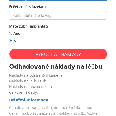
Počet zubů s fazetami
Máte zubní implantát?
Ano
Ne
VYPOČÍTAT NÁKLADY
Odhadované náklady na léčbu
Náklady na odstranění kamene:
Náklady na léčbu zubu:
Náklady na novou fazetu:
Celkové náklady:
Důležité informace
Čím dříve se kámen zjistí, tím méně nákladů bude.
Čekání na bolest může zvýšit náklady až o 2x. Vždy si