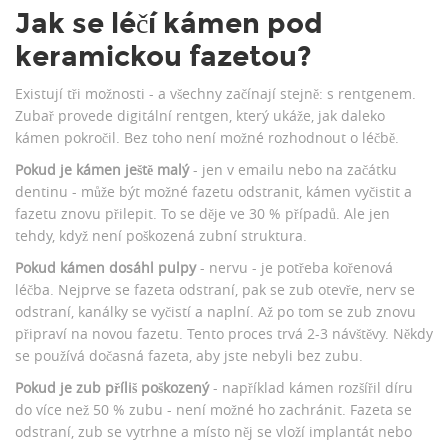
Jak se léčí kámen pod
keramickou fazetou?
Existují tři možnosti - a všechny začínají stejně: s rentgenem.
Zubař provede digitální rentgen, který ukáže, jak daleko
kámen pokročil. Bez toho není možné rozhodnout o léčbě.
Pokud je kámen ještě malý
- jen v emailu nebo na začátku
dentinu - může být možné fazetu odstranit, kámen vyčistit a
fazetu znovu přilepit. To se děje ve 30 % případů. Ale jen
tehdy, když není poškozená zubní struktura.
Pokud kámen dosáhl pulpy
- nervu - je potřeba kořenová
léčba. Nejprve se fazeta odstraní, pak se zub otevře, nerv se
odstraní, kanálky se vyčistí a naplní. Až po tom se zub znovu
připraví na novou fazetu. Tento proces trvá 2-3 návštěvy. Někdy
se používá dočasná fazeta, aby jste nebyli bez zubu.
Pokud je zub příliš poškozený
- například kámen rozšířil díru
do více než 50 % zubu - není možné ho zachránit. Fazeta se
odstraní, zub se vytrhne a místo něj se vloží implantát nebo