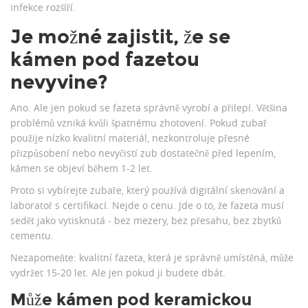
infekce rozšíří.
Je možné zajistit, že se
kámen pod fazetou
nevyvine?
Ano. Ale jen pokud se fazeta správně vyrobí a přilepí. Většina
problémů vzniká kvůli špatnému zhotovení. Pokud zubař
použije nízko kvalitní materiál, nezkontroluje přesné
přizpůsobení nebo nevyčistí zub dostatečně před lepením,
kámen se objeví během 1-2 let.
Proto si vybírejte zubaře, který používá digitální skenování a
laboratoř s certifikací. Nejde o cenu. Jde o to, že fazeta musí
sedět jako vytisknutá - bez mezery, bez přesahu, bez zbytků
cementu.
Nezapomeňte: kvalitní fazeta, která je správně umístěná, může
vydržet 15-20 let. Ale jen pokud ji budete dbát.
Může kámen pod keramickou