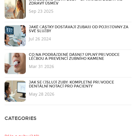
ZDRAVÝ ÚSMĚV
Sep 23 2025
JAKÉ ČÁSTKY DOSTÁVAJÍ ZUBAŘI OD POJIŠŤOVNY ZA
SVÉ SLUŽBY
Jul 26 2024
CO NA PODRÁŽDĚNÉ DÁSNĚ? ÚPLNÝ PRŮVODCE
LÉČBOU A PREVENCÍ ZUBNÍHO KAMENE
Mar 31 2026
JAK SE ČÍSLUJÍ ZUBY: KOMPLETNÍ PRŮVODCE
DENTÁLNÍ NOTACÍ PRO PACIENTY
May 28 2026
CATEGORIES