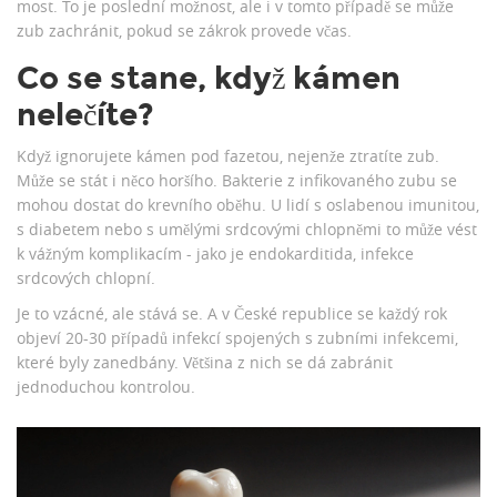
most. To je poslední možnost, ale i v tomto případě se může
zub zachránit, pokud se zákrok provede včas.
Co se stane, když kámen
nelečíte?
Když ignorujete kámen pod fazetou, nejenže ztratíte zub.
Může se stát i něco horšího. Bakterie z infikovaného zubu se
mohou dostat do krevního oběhu. U lidí s oslabenou imunitou,
s diabetem nebo s umělými srdcovými chlopněmi to může vést
k vážným komplikacím - jako je endokarditida, infekce
srdcových chlopní.
Je to vzácné, ale stává se. A v České republice se každý rok
objeví 20-30 případů infekcí spojených s zubními infekcemi,
které byly zanedbány. Většina z nich se dá zabránit
jednoduchou kontrolou.