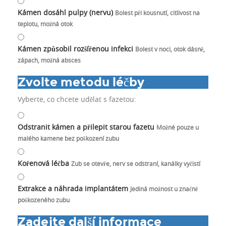
Kámen dosáhl pulpy (nervu)
Bolest při kousnutí, citlivost na
teplotu, možná otok
Kámen způsobil rozšířenou infekci
Bolest v noci, otok dásně,
zápach, možná absces
Zvolte metodu léčby
Vyberte, co chcete udělat s fazetou:
Odstranit kámen a přilepit starou fazetu
Možné pouze u
malého kamene bez poškození zubu
Kořenová léčba
Zub se otevře, nerv se odstraní, kanálky vyčistí
Extrakce a náhrada implantátem
Jediná možnost u značně
poškozeného zubu
Zadejte další informace