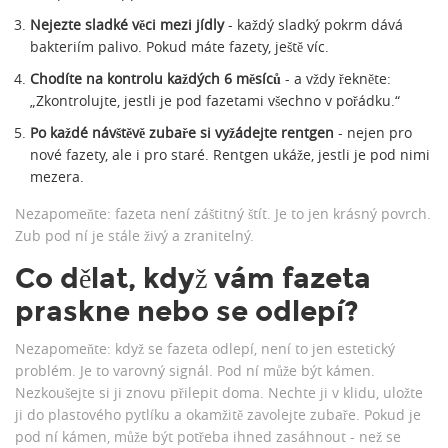
Nejezte sladké věci mezi jídly
- každý sladký pokrm dává
bakteriím palivo. Pokud máte fazety, ještě víc.
Chodíte na kontrolu každých 6 měsíců
- a vždy řekněte:
„Zkontrolujte, jestli je pod fazetami všechno v pořádku.“
Po každé návštěvě zubaře si vyžádejte rentgen
- nejen pro
nové fazety, ale i pro staré. Rentgen ukáže, jestli je pod nimi
mezera.
Nezapomeňte: fazeta není záštitný štít. Je to jen krásný povrch.
Zub pod ní je stále živý a zranitelný.
Co dělat, když vám fazeta
praskne nebo se odlepí?
Nezapomeňte: když se fazeta odlepí, není to jen estetický
problém. Je to varovný signál. Pod ní může být kámen.
Nezkoušejte si ji znovu přilepit doma. Nechte ji v klidu, uložte
ji do plastového pytlíku a okamžitě zavolejte zubaře. Pokud je
pod ní kámen, může být potřeba ihned zasáhnout - než se