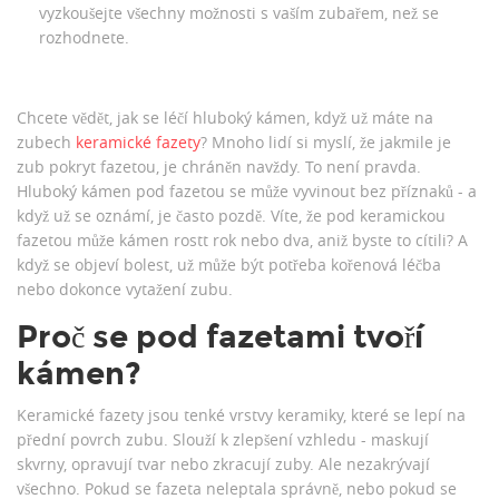
vyzkoušejte všechny možnosti s vaším zubařem, než se
rozhodnete.
Chcete vědět, jak se léčí hluboký kámen, když už máte na
zubech
keramické fazety
? Mnoho lidí si myslí, že jakmile je
zub pokryt fazetou, je chráněn navždy. To není pravda.
Hluboký kámen pod fazetou se může vyvinout bez příznaků - a
když už se oznámí, je často pozdě. Víte, že pod keramickou
fazetou může kámen rostt rok nebo dva, aniž byste to cítili? A
když se objeví bolest, už může být potřeba kořenová léčba
nebo dokonce vytažení zubu.
Proč se pod fazetami tvoří
kámen?
Keramické fazety jsou tenké vrstvy keramiky, které se lepí na
přední povrch zubu. Slouží k zlepšení vzhledu - maskují
skvrny, opravují tvar nebo zkracují zuby. Ale nezakrývají
všechno. Pokud se fazeta neleptala správně, nebo pokud se