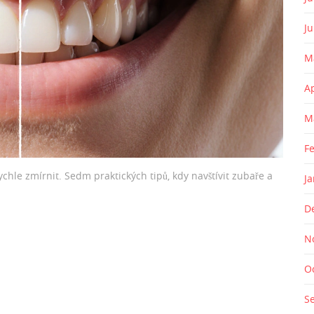
J
M
A
M
F
rychle zmírnit. Sedm praktických tipů, kdy navštívit zubaře a
J
D
N
O
S