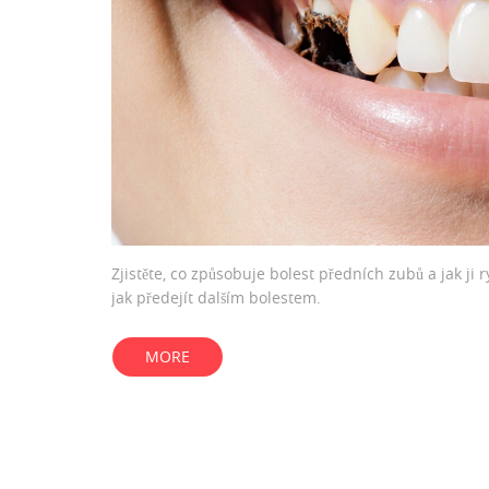
Zjistěte, co způsobuje bolest předních zubů a jak ji 
jak předejít dalším bolestem.
MORE