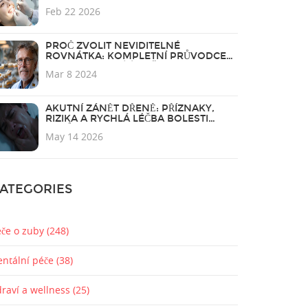
ZUBŮ
Feb 22 2026
PROČ ZVOLIT NEVIDITELNÉ
ROVNÁTKA: KOMPLETNÍ PRŮVODCE
PRO PERFEKTNÍ ÚSMĚV
Mar 8 2024
AKUTNÍ ZÁNĚT DŘENĚ: PŘÍZNAKY,
RIZIKA A RYCHLÁ LÉČBA BOLESTI
ZUBŮ
May 14 2026
ATEGORIES
éče o zuby
(248)
entální péče
(38)
draví a wellness
(25)