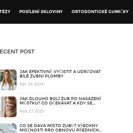
TÉZY
POSÍLENÍ SKLOVINY
ORTODONTICKÉ GUMIČKY
ECENT POST
JAK EFEKTIVNĚ VYČISTIT A UDRŽOVAT
BÍLÉ ZUBNÍ PLOMBY
Apr 24 2024
JAK DLOUHO BOLÍ ZUB PO NASAZENÍ
MŮSTKU? CO OČEKÁVAT A KDY SE
OBRÁTIT NA LÉKAŘE
Nov 27 2025
CO SE DÁVÁ MÍSTO ZUBŮ? VŠECHNY
MOŽNOSTI PRO OBNOVU PŘEDNÍCH