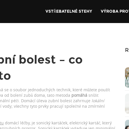
VSTŘEBATELNÉ STEHY
VÝROBA PRO
R
ní bolest – co
to
ná se o soubor jednoduchých technik, které můžete použít
va od bolení zubů doma
, tato metoda
pomáhá
snížit
nální péči. Domácí úleva zubní bolest zahrnuje
lokální
ní vody; všechny tyto prvky pracují společně na zmírnění
itu
domácí léčby, je
sonický kartáček
,
elektrický kartáč, který
mezizubních prostor
. Sonický kartáček vyžaduje jen minimální