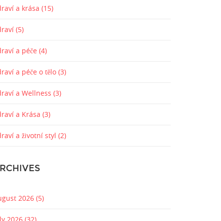
raví a krása
(15)
draví
(5)
draví a péče
(4)
raví a péče o tělo
(3)
draví a Wellness
(3)
draví a Krása
(3)
raví a životní styl
(2)
RCHIVES
ugust 2026
(5)
uly 2026
(32)