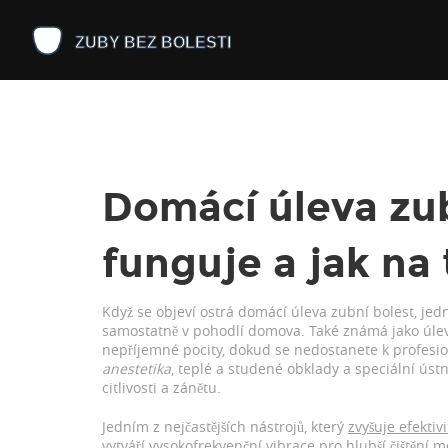
Domácí úleva zub
funguje a jak na 
Když se objeví ostrá
domácí úleva zubní bolest
,
jed
samostatně v pohodlí domova
. Také známá jako
úle
nepříjemné pocity, dokud se nedostanete k profesio
anestetika
, teplé a studené obklady a speciální úst
citlivosti a zánětu.
Jedním z nejčastějších nástrojů, který
zvyšuje efektiv
vytváří vysokofrekvenční vibrace pro hlubší čištění 