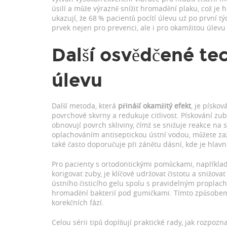
úsilí a může výrazně snížit hromadění plaku, což je 
ukazují, že 68 % pacientů pocítí úlevu už po první t
prvek nejen pro prevenci, ale i pro okamžitou úlevu 
Další osvědčené te
úlevu
Další metoda, která
přináší okamžitý efekt
, je
pískov
povrchové skvrny a redukuje citlivost
. Pískování zub
obnovují povrch skliviny, čímž se snižuje reakce na
oplachováním antiseptickou ústní vodou, můžete zaž
také často doporučuje při zánětu dásní, kde je hlavn
Pro pacienty s ortodontickými pomůckami, napříkla
korigovat zuby
, je klíčové udržovat čistotu a snižova
ústního čisticího gelu spolu s pravidelným proplac
hromadění bakterií pod gumičkami. Tímto způsobe
korekčních fází.
Celou sérii tipů doplňují praktické rady, jak rozpozn