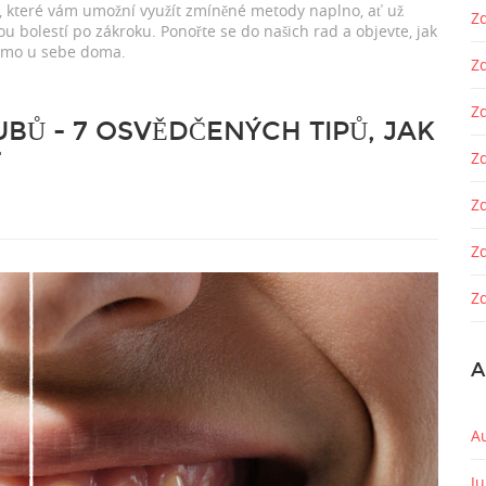
, které vám umožní využít zmíněné metody naplno, ať už
Zd
ou bolestí po zákroku. Ponořte se do našich rad a objevte, jak
římo u sebe doma.
Z
Z
BŮ - 7 OSVĚDČENÝCH TIPŮ, JAK
T
Zd
Z
Z
Zd
A
A
J