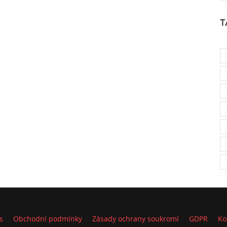
T
s
Obchodní podmínky
Zásady ochrany soukromí
GDPR
Ko