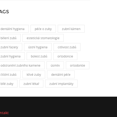
AGS
dentální hygiena
péče o zuby
zubní kámen
bělení zubů
estetická stomatologie
zubní fazety
ústní hygiena
citlivost zubů
zubní hygiena
bolest zubů
ortodoncie
odstranění zubního kamene
úsměv
ortodontie
čištění zubů
křivé zuby
dentální péče
bílé zuby
zubní lékař
zubní implantáty
ntakt