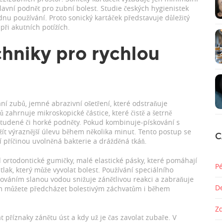
hlavní podnět pro zubní bolest. Studie českých hygienistek
ýdnu používání. Proto sonický kartáček představuje důležitý
při akutních potížích.
chniky pro rychlou
ání zubů
,
jemné abrazivní ošetření, které odstraňuje
ů zahrnuje mikroskopické částice, které čistě a šetrně
 studené či horké podněty. Pokud kombinuje‑pískování s
ít výraznější úlevu během několika minut. Tento postup se
C
í příčinou uvolněná bakterie a drážděná tkáň.
d
ortodontické gumičky
,
malé elastické pásky, které pomáhají
P
t tlak, který může vyvolat bolest. Používání speciálního
hováním slanou vodou snižuje zánětlivou reakci a zabraňuje
D
m můžete předcházet bolestivým záchvatům i během
Z
at příznaky zánětu úst a kdy už je čas zavolat zubaře. V