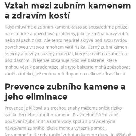
Vztah mezi zubním kamenem
a zdravím kostí
Když mluvíme o zubním kameni, často se soustředíme pouze
na estetické a povrchové problémy, jako je změna barvy zubů
nebo zápach z úst. Ale tento nepřítel skrývá pod svou tvrdou
povrchovou vrstvou mnohem větší rizika. Černý zubní kámen
je tvrdý a pevný usazený materiál, který se tvoří na zubech a
pod dásněmi. Nejenže obsahuje škodlivé bakterie, které
mohou vést k paradontóze, ale tyto bakterie mohů způsobovat
zánět a infekci, jež mohou mít dopad na celkové zdraví kostí.
Prevence zubního kamene a
jeho eliminace
Prevence je klíčová a s trochou snahy můžeme snížit riziko
vzniku černého zubního kamene. Pravidelné čištění zubů,
používání zubní nitě a ústní vody, spolu s pravidelnými
návštěvami zubního lékaře mohou výrazně pomoci.
Nezapomeňte, že odstranění zubního kamene doma je těžké až