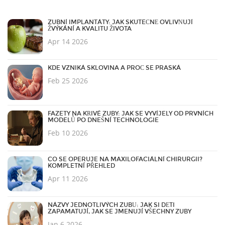
ZUBNÍ IMPLANTÁTY: JAK SKUTEČNĚ OVLIVŇUJÍ
ŽVÝKÁNÍ A KVALITU ŽIVOTA
Apr 14 2026
KDE VZNIKÁ SKLOVINA A PROČ SE PRASKÁ
Feb 25 2026
FAZETY NA KŘIVÉ ZUBY: JAK SE VYVÍJELY OD PRVNÍCH
MODELŮ PO DNEŠNÍ TECHNOLOGIE
Feb 10 2026
CO SE OPERUJE NA MAXILOFACIÁLNÍ CHIRURGII?
KOMPLETNÍ PŘEHLED
Apr 11 2026
NÁZVY JEDNOTLIVÝCH ZUBŮ: JAK SI DĚTI
ZAPAMATUJÍ, JAK SE JMENUJÍ VŠECHNY ZUBY
Jan 6 2026