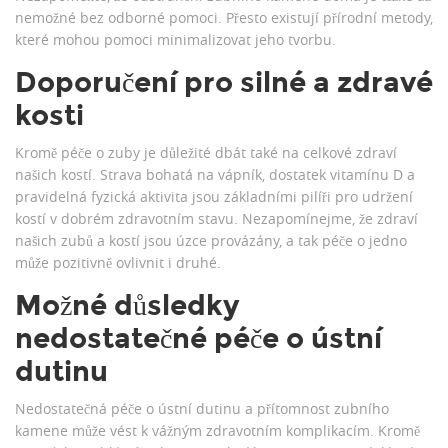
nemožné bez odborné pomoci. Přesto existují přírodní metody,
které mohou pomoci minimalizovat jeho tvorbu.
Doporučení pro silné a zdravé
kosti
Kromě péče o zuby je důležité dbát také na celkové zdraví
našich kostí. Strava bohatá na vápník, dostatek vitamínu D a
pravidelná fyzická aktivita jsou základními pilíři pro udržení
kostí v dobrém zdravotním stavu. Nezapomínejme, že zdraví
našich zubů a kostí jsou úzce provázány, a tak péče o jedno
může pozitivně ovlivnit i druhé.
Možné důsledky
nedostatečné péče o ústní
dutinu
Nedostatečná péče o ústní dutinu a přítomnost zubního
kamene může vést k vážným zdravotním komplikacím. Kromě