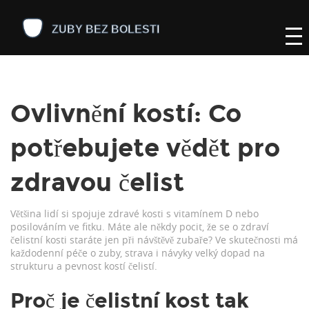
Ovlivnění kostí: Co
potřebujete vědět pro
zdravou čelist
Většina lidí si spojuje zdravé kosti s vitamínem D nebo
posilováním ve fitku. Máte ale někdy pocit, že se o zdraví
čelistní kosti staráte jen při návštěvě zubaře? Ve skutečnosti má
každodenní péče o zuby, strava i návyky velký dopad na
strukturu a pevnost kostí čelistí.
Proč je čelistní kost tak