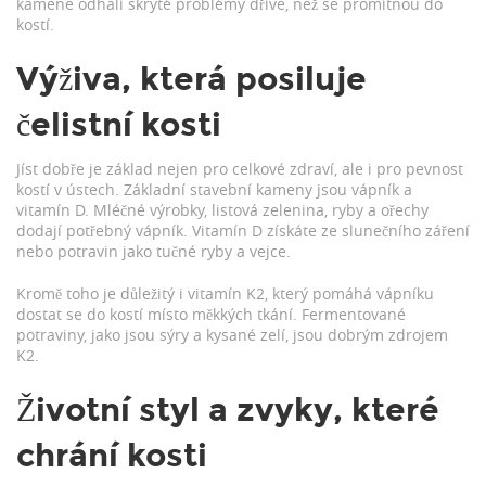
kamene odhalí skryté problémy dříve, než se promítnou do
kostí.
Výživa, která posiluje
čelistní kosti
Jíst dobře je základ nejen pro celkové zdraví, ale i pro pevnost
kostí v ústech. Základní stavební kameny jsou vápník a
vitamín D. Mléčné výrobky, listová zelenina, ryby a ořechy
dodají potřebný vápník. Vitamín D získáte ze slunečního záření
nebo potravin jako tučné ryby a vejce.
Kromě toho je důležitý i vitamín K2, který pomáhá vápníku
dostat se do kostí místo měkkých tkání. Fermentované
potraviny, jako jsou sýry a kysané zelí, jsou dobrým zdrojem
K2.
Životní styl a zvyky, které
chrání kosti