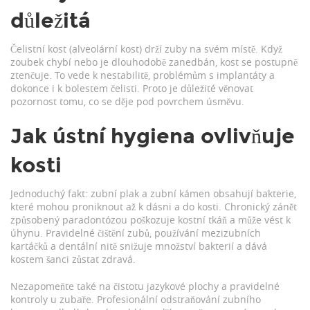
důležitá
Čelistní kost (alveolární kost) drží zuby na svém místě. Když
zoubek chybí nebo je dlouhodobě zanedbán, kost se postupně
ztenčuje. To vede k nestabilitě, problémům s implantáty a
dokonce i k bolestem čelisti. Proto je důležité věnovat
pozornost tomu, co se děje pod povrchem úsměvu.
Jak ústní hygiena ovlivňuje
kosti
Jednoduchý fakt: zubní plak a zubní kámen obsahují bakterie,
které mohou proniknout až k dásni a do kosti. Chronický zánět
způsobený paradontózou poškozuje kostní tkáň a může vést k
úhynu. Pravidelné čištění zubů, používání mezizubních
kartáčků a dentální nitě snižuje množství bakterií a dává
kostem šanci zůstat zdravá.
Nezapomeňte také na čistotu jazykové plochy a pravidelné
kontroly u zubaře. Profesionální odstraňování zubního