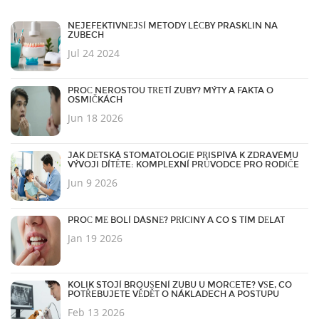
NEJEFEKTIVNĚJŠÍ METODY LÉČBY PRASKLIN NA
ZUBECH
Jul 24 2024
PROČ NEROSTOU TŘETÍ ZUBY? MÝTY A FAKTA O
OSMIČKÁCH
Jun 18 2026
JAK DĚTSKÁ STOMATOLOGIE PŘISPÍVÁ K ZDRAVÉMU
VÝVOJI DÍTĚTE: KOMPLEXNÍ PRŮVODCE PRO RODIČE
Jun 9 2026
PROČ MĚ BOLÍ DÁSNĚ? PŘÍČINY A CO S TÍM DĚLAT
Jan 19 2026
KOLIK STOJÍ BROUŠENÍ ZUBU U MORČETE? VŠE, CO
POTŘEBUJETE VĚDĚT O NÁKLADECH A POSTUPU
Feb 13 2026