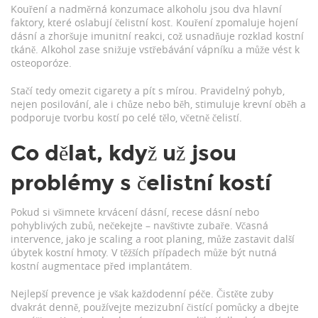
Kouření a nadměrná konzumace alkoholu jsou dva hlavní
faktory, které oslabují čelistní kost. Kouření zpomaluje hojení
dásní a zhoršuje imunitní reakci, což usnadňuje rozklad kostní
tkáně. Alkohol zase snižuje vstřebávání vápníku a může vést k
osteoporóze.
Stačí tedy omezit cigarety a pít s mírou. Pravidelný pohyb,
nejen posilování, ale i chůze nebo běh, stimuluje krevní oběh a
podporuje tvorbu kostí po celé tělo, včetně čelistí.
Co dělat, když už jsou
problémy s čelistní kostí
Pokud si všimnete krvácení dásní, recese dásní nebo
pohyblivých zubů, nečekejte – navštivte zubaře. Včasná
intervence, jako je scaling a root planing, může zastavit další
úbytek kostní hmoty. V těžších případech může být nutná
kostní augmentace před implantátem.
Nejlepší prevence je však každodenní péče. Čistěte zuby
dvakrát denně, používejte mezizubní čistící pomůcky a dbejte