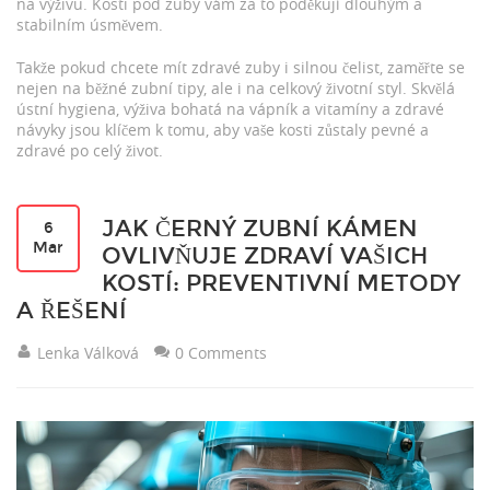
na výživu. Kosti pod zuby vám za to poděkují dlouhým a
stabilním úsměvem.
Takže pokud chcete mít zdravé zuby i silnou čelist, zaměřte se
nejen na běžné zubní tipy, ale i na celkový životní styl. Skvělá
ústní hygiena, výživa bohatá na vápník a vitamíny a zdravé
návyky jsou klíčem k tomu, aby vaše kosti zůstaly pevné a
zdravé po celý život.
JAK ČERNÝ ZUBNÍ KÁMEN
6
Mar
OVLIVŇUJE ZDRAVÍ VAŠICH
KOSTÍ: PREVENTIVNÍ METODY
A ŘEŠENÍ
Lenka Válková
0 Comments