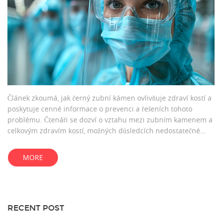
Článek zkoumá, jak černý zubní kámen ovlivňuje zdraví kostí a
poskytuje cenné informace o prevenci a řešeních tohoto
problému. Čtenáři se dozví o vztahu mezi zubním kamenem a
celkovým zdravím kostí, možných důsledcích nedostatečné
péče o ústní dutinu a doporučeních, jak chránit své kosti před
negativními vlivy zubního kamene.
MORE
RECENT POST