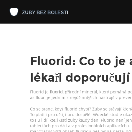
Fluorid: Co to je
lékaři doporučují
Fluorid je
fluorid
,
přírodní minerál, který pomáhá po
as
fluor
, je jedním z nejúčinnějších nástrojů v prev
Co se stane, když fluorid chybí? Zuby se stávají křehč
To platí i pro děti, i pro dospělé. Vědecké studie uka
to i u lidí, kteří čistí zuby každý den. Fluorid není 
tabletkách pro děti a v profesionálních aplikacích u
má výrazně větší obsah fluoridu než běžná pasta, dělá