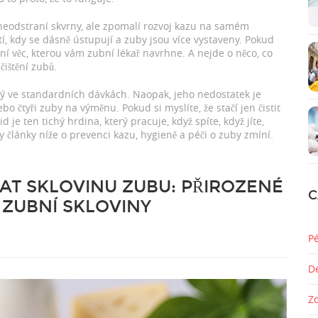
neodstraní skvrny, ale zpomalí rozvoj kazu na samém
utí, kdy se dásně ústupují a zuby jsou více vystaveny. Pokud
vní věc, kterou vám zubní lékař navrhne. A nejde o něco, co
čištění zubů.
ný ve standardních dávkách. Naopak, jeho nedostatek je
bo čtyři zuby na výměnu. Pokud si myslíte, že stačí jen čistit
 je ten tichý hrdina, který pracuje, když spíte, když jíte,
y články níže o prevenci kazu, hygieně a péči o zuby zmíní.
AT SKLOVINU ZUBU: PŘIROZENÉ
C
ZUBNÍ SKLOVINY
P
D
Z