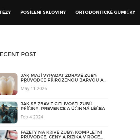
TÉZY
POSÍLENÍ SKLOVINY
ORTODONTICKÉ GUMIČKY
ECENT POST
JAK MAJÍ VYPADAT ZDRAVÉ ZUBY:
PRŮVODCE PŘIROZENOU BARVOU A
BĚLENÍM
May 11 2026
JAK SE ZBAVIT CITLIVOSTI ZUBŮ:
PŘÍČINY, PREVENCE A ÚČINNÁ LÉČBA
Feb 4 2024
FAZETY NA KŘIVÉ ZUBY: KOMPLETNÍ
PRŮVODCE, CENY A RIZIKA V ROCE