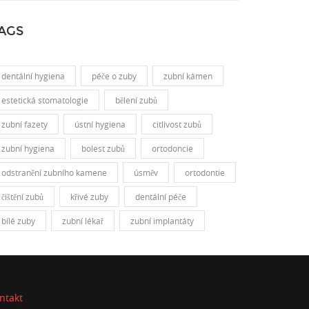
AGS
dentální hygiena
péče o zuby
zubní kámen
estetická stomatologie
bělení zubů
zubní fazety
ústní hygiena
citlivost zubů
zubní hygiena
bolest zubů
ortodoncie
odstranění zubního kamene
úsměv
ortodontie
čištění zubů
křivé zuby
dentální péče
bílé zuby
zubní lékař
zubní implantáty
ntakt