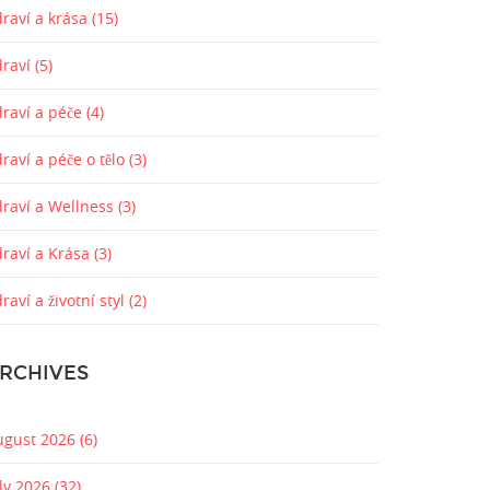
raví a krása
(15)
draví
(5)
draví a péče
(4)
raví a péče o tělo
(3)
draví a Wellness
(3)
draví a Krása
(3)
raví a životní styl
(2)
RCHIVES
ugust 2026
(6)
uly 2026
(32)