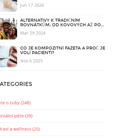
2026
Jun 17 2026
ALTERNATIVY K TRADIČNÍM
ROVNÁTKŮM: OD KOVOVÝCH AŽ PO
INVIZIBILNÍ ŘEŠENÍ
Mar 29 2024
CO JE KOMPOZITNÍ FAZETA A PROČ JE
VOLÍ PACIENTI?
Nov 6 2025
ATEGORIES
éče o zuby
(248)
entální péče
(39)
draví a wellness
(25)