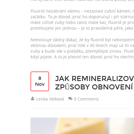
Fluorid nezabrání všemu – nezastaví zubní kámen, 
začátku. To je důvod, proč ho doporučují i při stárn
máte citlivé zuby nebo často máte kaz, fluorid je pr
potřebujete jen jednou – je to pravidelná péče, jako 
Neexistuje žádný důkaz, že by fluorid byl nebezpeč
většinou důvodem, proč lidé v 40 letech mají už tři ne
zuby a bude vše v pořádku, přemýšlejte znovu. Fluorid
když pijete. A to je přesně ten důvod, proč ho všechn
JAK REMINERALIZOV
8
Nov
ZPŮSOBY OBNOVENÍ 
Lenka Válková
0 Comments