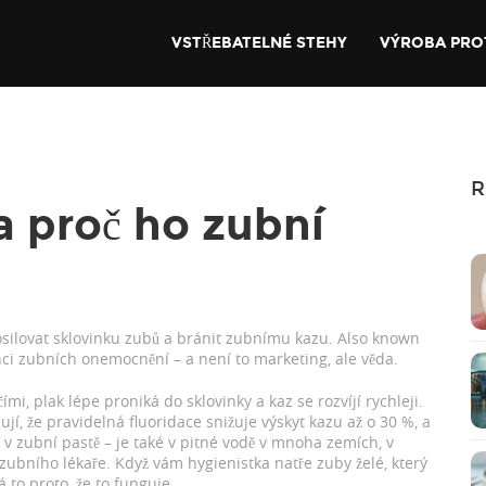
VSTŘEBATELNÉ STEHY
VÝROBA PRO
R
 a proč ho zubní
silovat sklovinku zubů a bránit zubnímu kazu
. Also known
enci zubních onemocnění – a není to marketing, ale věda.
ími, plak lépe proniká do sklovinky a kaz se rozvíjí rychleji.
zují, že pravidelná fluoridace snižuje výskyt kazu až o 30 %, a
jen v zubní pastě – je také v pitné vodě v mnoha zemích, v
 zubního lékaře. Když vám hygienistka natře zuby želé, který
 to proto, že to funguje.