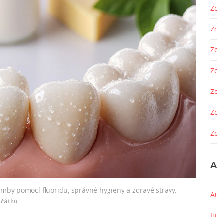
Zd
Z
Z
Zd
Z
Z
Zd
A
lomby pomocí fluoridu, správné hygieny a zdravé stravy.
A
čátku.
J