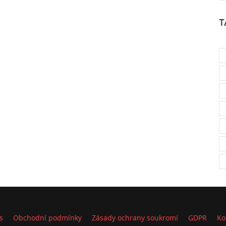
T
s
Obchodní podmínky
Zásady ochrany soukromí
GDPR
Ko