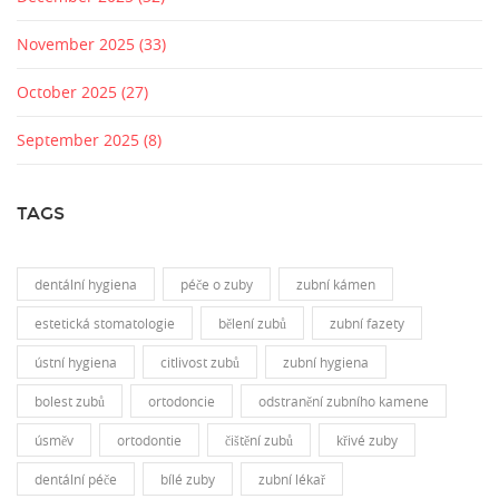
November 2025
(33)
October 2025
(27)
September 2025
(8)
TAGS
dentální hygiena
péče o zuby
zubní kámen
estetická stomatologie
bělení zubů
zubní fazety
ústní hygiena
citlivost zubů
zubní hygiena
bolest zubů
ortodoncie
odstranění zubního kamene
úsměv
ortodontie
čištění zubů
křivé zuby
dentální péče
bílé zuby
zubní lékař