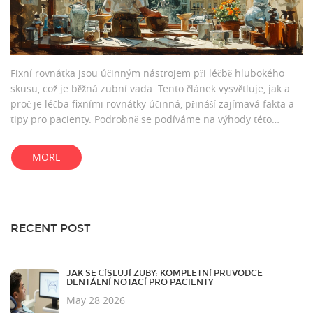
Fixní rovnátka jsou účinným nástrojem při léčbě hlubokého
skusu, což je běžná zubní vada. Tento článek vysvětluje, jak a
proč je léčba fixními rovnátky účinná, přináší zajímavá fakta a
tipy pro pacienty. Podrobně se podíváme na výhody této
metody a poradíme, jak se úspěšně postarat o své rovnátka.
MORE
RECENT POST
JAK SE ČÍSLUJÍ ZUBY: KOMPLETNÍ PRŮVODCE
DENTÁLNÍ NOTACÍ PRO PACIENTY
May 28 2026