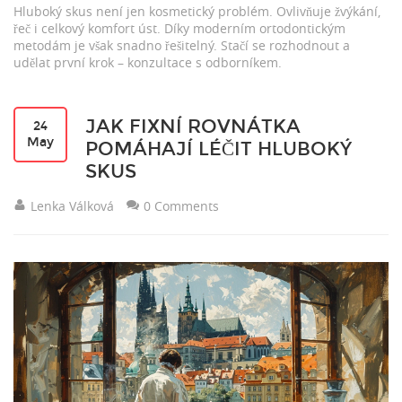
Hluboký skus není jen kosmetický problém. Ovlivňuje žvýkání,
řeč i celkový komfort úst. Díky moderním ortodontickým
metodám je však snadno řešitelný. Stačí se rozhodnout a
udělat první krok – konzultace s odborníkem.
JAK FIXNÍ ROVNÁTKA
24
May
POMÁHAJÍ LÉČIT HLUBOKÝ
SKUS
Lenka Válková
0 Comments