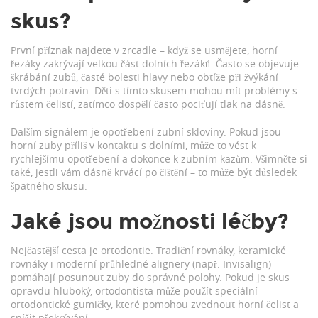
skus?
První příznak najdete v zrcadle – když se usmějete, horní
řezáky zakrývají velkou část dolních řezáků. Často se objevuje
škrábání zubů, časté bolesti hlavy nebo obtíže při žvýkání
tvrdých potravin. Děti s tímto skusem mohou mít problémy s
růstem čelistí, zatímco dospělí často pociťují tlak na dásně.
Dalším signálem je opotřebení zubní skloviny. Pokud jsou
horní zuby příliš v kontaktu s dolními, může to vést k
rychlejšímu opotřebení a dokonce k zubním kazům. Všimněte si
také, jestli vám dásně krvácí po čištění – to může být důsledek
špatného skusu.
Jaké jsou možnosti léčby?
Nejčastější cesta je ortodontie. Tradiční rovnáky, keramické
rovnáky i moderní průhledné alignery (např. Invisalign)
pomáhají posunout zuby do správné polohy. Pokud je skus
opravdu hluboký, ortodontista může použít speciální
ortodontické gumičky, které pomohou zvednout horní čelist a
snížit překrývání.