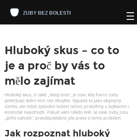
Hluboký skus – co to
je a proč by vás to
mělo zajímat
Hluboký skus, či také „deep bite“, je stav, kdy horní zuby
překrývají dolní více než obvykle. Vypadá to jako obyčejný
úsměv, ale může způsobit bolest čelistí, problémy s žvýkáním i
estetické nepohodlí. Pokud vám někdo řekl, že vaše zuby jsou
„příliš nahoře“, pravděpodobně jde právě o tento problém.
Jak rozpoznat hluboký