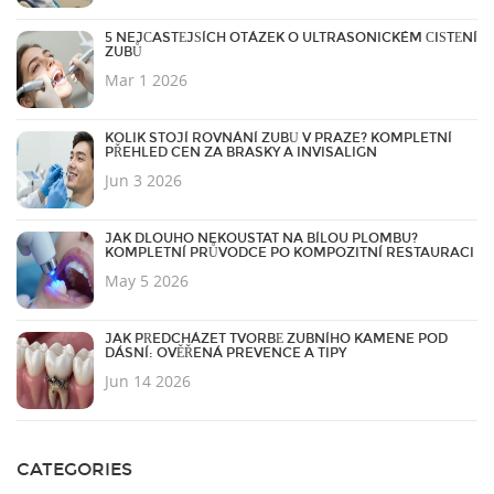
5 NEJČASTĚJŠÍCH OTÁZEK O ULTRASONICKÉM ČIŠTĚNÍ
ZUBŮ
Mar 1 2026
KOLIK STOJÍ ROVNÁNÍ ZUBŮ V PRAZE? KOMPLETNÍ
PŘEHLED CEN ZA BRASKY A INVISALIGN
Jun 3 2026
JAK DLOUHO NEKOUSTAT NA BÍLOU PLOMBU?
KOMPLETNÍ PRŮVODCE PO KOMPOZITNÍ RESTAURACI
May 5 2026
JAK PŘEDCHÁZET TVORBĚ ZUBNÍHO KAMENE POD
DÁSNÍ: OVĚŘENÁ PREVENCE A TIPY
Jun 14 2026
CATEGORIES