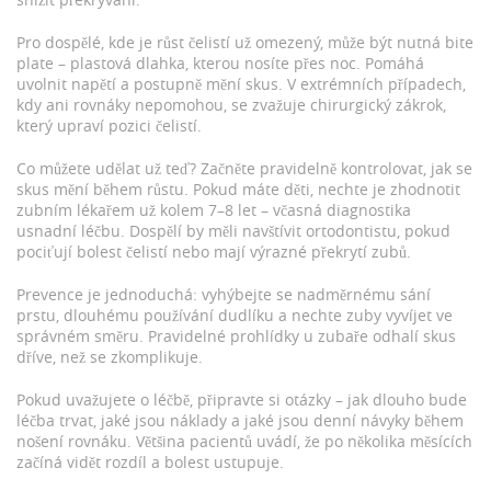
Pro dospělé, kde je růst čelistí už omezený, může být nutná bite
plate – plastová dlahka, kterou nosíte přes noc. Pomáhá
uvolnit napětí a postupně mění skus. V extrémních případech,
kdy ani rovnáky nepomohou, se zvažuje chirurgický zákrok,
který upraví pozici čelistí.
Co můžete udělat už teď? Začněte pravidelně kontrolovat, jak se
skus mění během růstu. Pokud máte děti, nechte je zhodnotit
zubním lékařem už kolem 7–8 let – včasná diagnostika
usnadní léčbu. Dospělí by měli navštívit ortodontistu, pokud
pociťují bolest čelistí nebo mají výrazné překrytí zubů.
Prevence je jednoduchá: vyhýbejte se nadměrnému sání
prstu, dlouhému používání dudlíku a nechte zuby vyvíjet ve
správném směru. Pravidelné prohlídky u zubaře odhalí skus
dříve, než se zkomplikuje.
Pokud uvažujete o léčbě, připravte si otázky – jak dlouho bude
léčba trvat, jaké jsou náklady a jaké jsou denní návyky během
nošení rovnáku. Většina pacientů uvádí, že po několika měsících
začíná vidět rozdíl a bolest ustupuje.