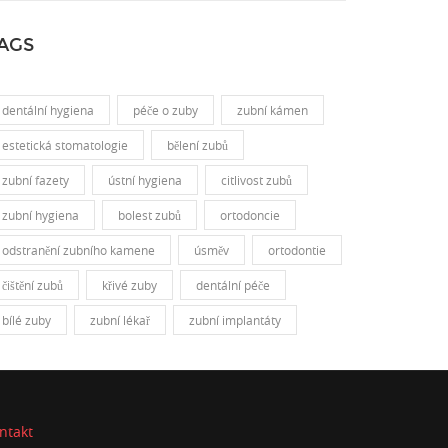
AGS
dentální hygiena
péče o zuby
zubní kámen
estetická stomatologie
bělení zubů
zubní fazety
ústní hygiena
citlivost zubů
zubní hygiena
bolest zubů
ortodoncie
odstranění zubního kamene
úsměv
ortodontie
čištění zubů
křivé zuby
dentální péče
bílé zuby
zubní lékař
zubní implantáty
ntakt