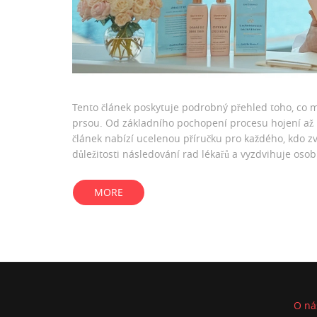
Tento článek poskytuje podrobný přehled toho, co m
prsou. Od základního pochopení procesu hojení až po
článek nabízí ucelenou příručku pro každého, kdo z
důležitosti následování rad lékařů a vyzdvihuje oso
výsledků.
MORE
O ná