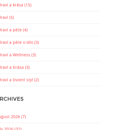
raví a krása
(15)
draví
(5)
draví a péče
(4)
raví a péče o tělo
(3)
draví a Wellness
(3)
draví a Krása
(3)
raví a životní styl
(2)
RCHIVES
ugust 2026
(7)
uly 2026
(32)