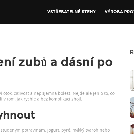
VSTŘEBATELNÉ STEHY
VÝROBA PRO
R
ení zubů a dásní po
 otok, citlivost a nepříjemná bolest. Nejde ale jen o to, co
i v tom, jak rychle a bez komplikací zhojí.
vyhnout
 studeným potravinám. Jogurt, pyré, měkký tvaroh nebo