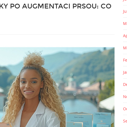
KY PO AUGMENTACI PRSOU: CO
J
M
A
M
F
J
D
N
O
S