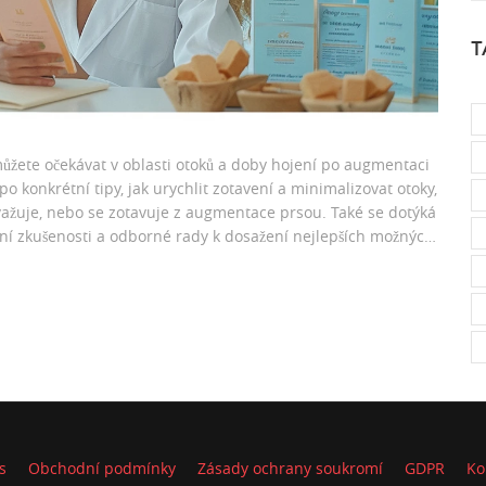
T
ůžete očekávat v oblasti otoků a doby hojení po augmentaci
 konkrétní tipy, jak urychlit zotavení a minimalizovat otoky,
važuje, nebo se zotavuje z augmentace prsou. Také se dotýká
bní zkušenosti a odborné rady k dosažení nejlepších možných
s
Obchodní podmínky
Zásady ochrany soukromí
GDPR
Ko