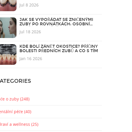
Jul 8 2026
JAK SE VYPOŘÁDAT SE ZNIČENÝMI
ZUBY PO ROVNÁTKÁCH: OSOBNÍ
ZKUŠENOST A ŘEŠENÍ
Jul 18 2026
KDE BOLÍ ZÁNĚT OKOSTICE? PŘÍČINY
BOLESTI PŘEDNÍCH ZUBŮ A CO S TÍM
Jan 16 2026
ATEGORIES
éče o zuby
(248)
entální péče
(40)
draví a wellness
(25)