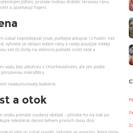
 kořeněným jídlům, protože mohou dráždit čerstvou ránu.
ácení a zpomalují hojení.
iena
m zubař nepředepsal jinak, počkejte alespoň 12 hodin, než
ě, vyhněte se oblasti kolem rány a raději použijte měkký
u soli (½ lžičky na sklenici) pomůže snížit otok a
tní vodu bez alkoholu s chlorhexidinem, ale jen podle
 přirozenou mikroflóru.
C
 něm neakumulovaly bakterie.
st a otok
P
D
roti otoku pomůže studený obklad – přiložte ho na tvář po
akujte několikrát denně během prvních dvou dnů.
Z
pokud vám to zubař povolil. Vyhněte se aspirinu, který může