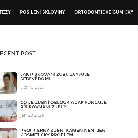
TÉZY
POSÍLENÍ SKLOVINY
ORTODONTICKÉ GUMIČKY
ECENT POST
JAK PÍSKOVÁNÍ ZUBŮ ZVYŠUJE
SEBEVĚDOMÍ
Oct 15 2025
CO JE ZUBNÍ OBLOUK A JAK FUNGUJE
PŘI ROVNÁNÍ ZUBŮ?
Jan 23 2026
PROČ ČERNÝ ZUBNÍ KÁMEN NENÍ JEN
KOSMETICKÝ PROBLÉM