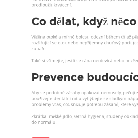
prodloužit krvácení.
Co dělat, když něco
Většina otoků a mírné bolesti odezní během tří až p
rozšiřující se otok nebo nepříjemný chuťový pocit (c
zubaře.
Také si všímejte, jestli se rána neotevírá nebo nezče
Prevence budoucí
Aby se podobné zásahy opakovat nemusely, pečujte o
používejte dentální nit a vyhýbejte se sladkým ná
problémy včas, což snižuje potřebu zásahů, které vyž
Zkrátka: měkké jídlo, šetrná hygiena, studený obklad
do normálu.