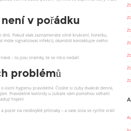
Zd
 není v pořádku
Z
Z
ěti dnů. Pokud však zaznamenáte silné krvácení, horečku,
ož může signalizovat infekci), okamžitě kontaktujte svého
Zd
Z
rnává – to jsou známky, že se něco nedaří.
Z
ch problémů
Zd
 ústní hygienu pravidelně. Čistěte si zuby dvakrát denně,
pojům. Pravidelné kontroly u zubaře vám pomohou odhalit
adují hojení.
A
 a pozor na neobvyklé příznaky – a vaše ústa se rychle vrátí
A
J