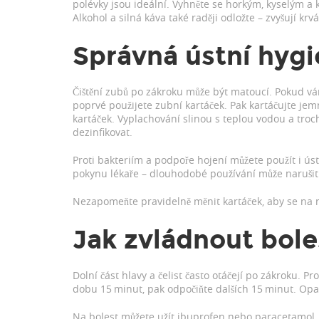
polévky jsou ideální. Vyhněte se horkým, kyselým a
Alkohol a silná káva také raději odložte – zvyšují krv
Správná ústní hyg
Čištění zubů po zákroku může být matoucí. Pokud vá
poprvé použijete zubní kartáček. Pak kartáčujte jemn
kartáček. Vyplachování slinou s teplou vodou a trocho
dezinfikovat.
Proti bakteriím a podpoře hojení můžete použít i ús
pokynu lékaře – dlouhodobé používání může narušit
Nezapomeňte pravidelně měnit kartáček, aby se na
Jak zvládnout bole
Dolní část hlavy a čelist často otáčejí po zákroku. P
dobu 15 minut, pak odpočiňte dalších 15 minut. Op
Na bolest můžete užít ibuprofen nebo paracetamol, 