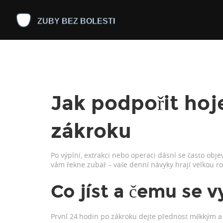
Jak podpořit hoj
zákroku
Po výplni, extrakci nebo operaci dásní se často objeví
vám řekne zubař – vaše denní návyky hrají velkou rol
Co jíst a čemu se 
První 24 hodin po zákroku dejte přednost měkkým a