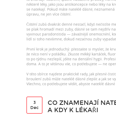
některé léky, jako jsou antikoncepce nebo léky na kr
se natekají. Pokud máte nateklé dásně, neznamená to
úpravu, ne jen více čištění.
Čištění zubů dvakrát denně nestačí, když nečistíte m
se plak hromadí mezi zuby, dásně se tam nejdřív nat
vyvinout parodontitida — závažnější onemocnění, kter
lidí si toho nevšimne, dokud nezačnou zuby vypadat
První krok je jednoduchý: přestaňte si myslet, že krvá
že něco není v pořádku. Zkuste měkký kartáček, fluor
to po týdnu nezlepší, jděte na dentální hygii. Profesi
doma. A to je většinou vše, co potřebujete — ne oper
V této sbírce najdete praktické rady, jak přesně čist
broušení zubů může nateklé dásně zlepšit a jak se v
Všechno, co potřebujete vědět, abyste nateklé dásně 
CO ZNAMENAJÍ NATE
3
Dec
A KDY K LÉKAŘI