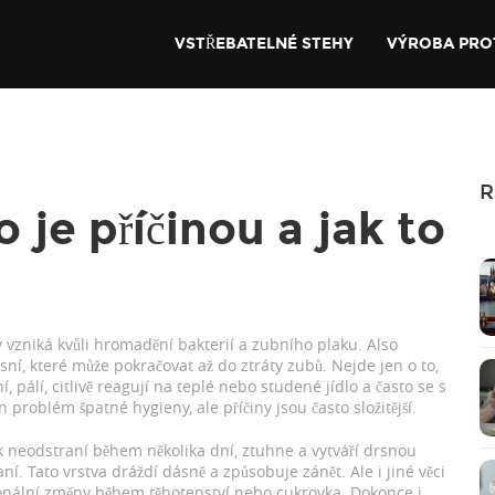
VSTŘEBATELNÉ STEHY
VÝROBA PRO
R
 je příčinou a jak to
ý vzniká kvůli hromadění bakterií a zubního plaku
. Also
sní, které může pokračovat až do ztráty zubů
.
Nejde jen o to,
í, pálí, citlivě reagují na teplé nebo studené jídlo a často se s
n problém špatné hygieny, ale příčiny jsou často složitější.
k neodstraní během několika dní, ztuhne a vytváří drsnou
í. Tato vrstva dráždí dásně a způsobuje zánět. Ale i jiné věci
monální změny během těhotenství nebo cukrovka. Dokonce i