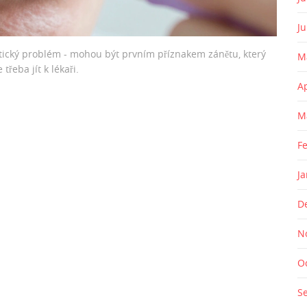
J
tický problém - mohou být prvním příznakem zánětu, který
M
třeba jít k lékaři.
A
M
F
J
D
N
O
S