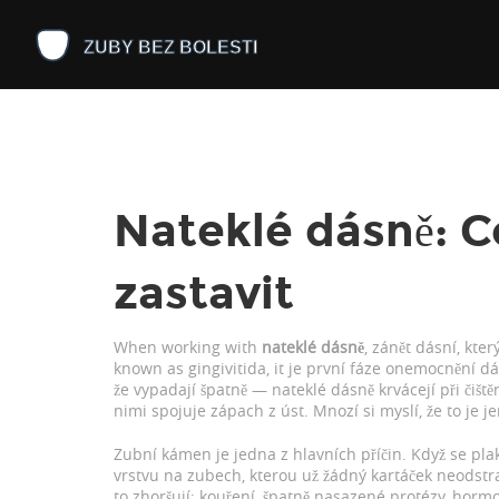
Nateklé dásně: Co
zastavit
When working with
nateklé dásně
,
zánět dásní, kter
known as
gingivitida
, it
je první fáze onemocnění dá
že vypadají špatně — nateklé dásně krvácejí při čištěn
nimi spojuje zápach z úst. Mnozí si myslí, že to je je
Zubní kámen je jedna z hlavních příčin. Když se pla
vrstvu na zubech, kterou už žádný kartáček neodstran
to zhoršují: kouření, špatně nasazené protézy, hor