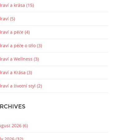
raví a krása
(15)
draví
(5)
draví a péče
(4)
raví a péče o tělo
(3)
draví a Wellness
(3)
draví a Krása
(3)
raví a životní styl
(2)
RCHIVES
ugust 2026
(6)
uly 2026
(32)