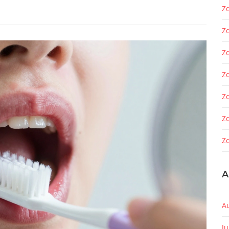
Zd
Z
Z
Zd
Z
Z
Zd
A
A
J