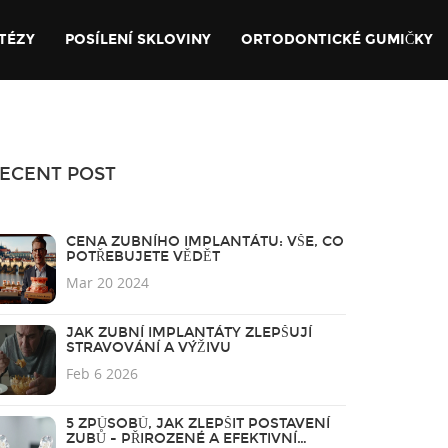
TÉZY
POSÍLENÍ SKLOVINY
ORTODONTICKÉ GUMIČKY
ECENT POST
CENA ZUBNÍHO IMPLANTÁTU: VŠE, CO
POTŘEBUJETE VĚDĚT
Mar 20 2024
JAK ZUBNÍ IMPLANTÁTY ZLEPŠUJÍ
STRAVOVÁNÍ A VÝŽIVU
Feb 6 2026
5 ZPŮSOBŮ, JAK ZLEPŠIT POSTAVENÍ
ZUBŮ - PŘIROZENÉ A EFEKTIVNÍ