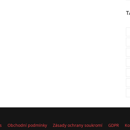
T
s
Obchodní podmínky
Zásady ochrany soukromí
GDPR
Ko