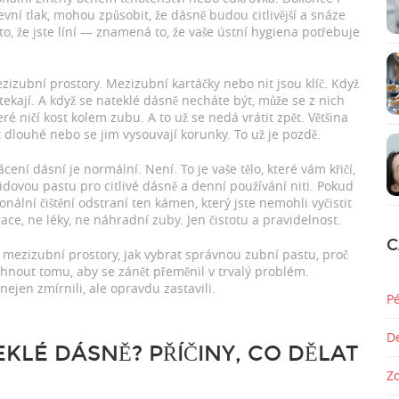
evní tlak, mohou způsobit, že dásně budou citlivější a snáze
, že jste líní — znamená to, že vaše ústní hygiena potřebuje
ezizubní prostory. Mezizubní kartáčky nebo nit jsou klíč. Když
ekají. A když se nateklé dásně necháte být, může se z nich
é ničí kost kolem zubu. A to už se nedá vrátit zpět. Většina
 dlouhé nebo se jim vysouvají korunky. To už je pozdě.
cení dásní je normální. Není. To je vaše tělo, které vám křičí,
idovou pastu pro citlivé dásně a denní používání niti. Pokud
onální čištění odstraní ten kámen, který jste nemohli vyčistit
ace, ne léky, ne náhradní zuby. Jen čistotu a pravidelnost.
C
it mezizubní prostory, jak vybrat správnou zubní pastu, proč
yhnout tomu, aby se zánět přeměnil v trvalý problém.
nejen zmírnili, ale opravdu zastavili.
P
D
KLÉ DÁSNĚ? PŘÍČINY, CO DĚLAT
Z