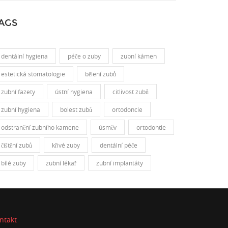
AGS
dentální hygiena
péče o zuby
zubní kámen
estetická stomatologie
bělení zubů
zubní fazety
ústní hygiena
citlivost zubů
zubní hygiena
bolest zubů
ortodoncie
odstranění zubního kamene
úsměv
ortodontie
čištění zubů
křivé zuby
dentální péče
bílé zuby
zubní lékař
zubní implantáty
ntakt