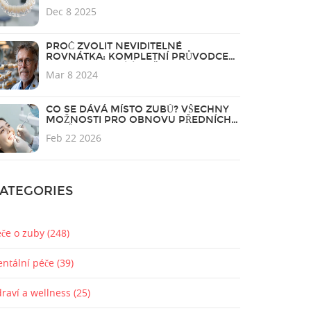
METODY
Dec 8 2025
PROČ ZVOLIT NEVIDITELNÉ
ROVNÁTKA: KOMPLETNÍ PRŮVODCE
PRO PERFEKTNÍ ÚSMĚV
Mar 8 2024
CO SE DÁVÁ MÍSTO ZUBŮ? VŠECHNY
MOŽNOSTI PRO OBNOVU PŘEDNÍCH
ZUBŮ
Feb 22 2026
ATEGORIES
éče o zuby
(248)
entální péče
(39)
draví a wellness
(25)