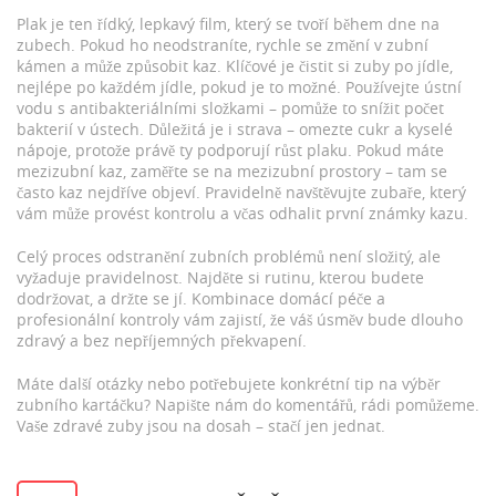
Plak je ten řídký, lepkavý film, který se tvoří během dne na
zubech. Pokud ho neodstraníte, rychle se změní v zubní
kámen a může způsobit kaz. Klíčové je čistit si zuby po jídle,
nejlépe po každém jídle, pokud je to možné. Používejte ústní
vodu s antibakteriálními složkami – pomůže to snížit počet
bakterií v ústech. Důležitá je i strava – omezte cukr a kyselé
nápoje, protože právě ty podporují růst plaku. Pokud máte
mezizubní kaz, zaměřte se na mezizubní prostory – tam se
často kaz nejdříve objeví. Pravidelně navštěvujte zubaře, který
vám může provést kontrolu a včas odhalit první známky kazu.
Celý proces odstranění zubních problémů není složitý, ale
vyžaduje pravidelnost. Najděte si rutinu, kterou budete
dodržovat, a držte se jí. Kombinace domácí péče a
profesionální kontroly vám zajistí, že váš úsměv bude dlouho
zdravý a bez nepříjemných překvapení.
Máte další otázky nebo potřebujete konkrétní tip na výběr
zubního kartáčku? Napište nám do komentářů, rádi pomůžeme.
Vaše zdravé zuby jsou na dosah – stačí jen jednat.