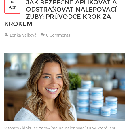
JAK BEZPEČNĚ APLIKOVAT A
19
Apr
ODSTRAŇOVAT NALEPOVACÍ
ZUBY: PRŮVODCE KROK ZA
KROKEM
Lenka Válková
0 Comments
V tomto článku se zaměříme na nalepovací zuby, které jsou