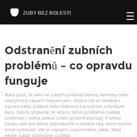
Odstranění zubních
problémů – co opravdu
funguje
Máte pocit, že vám na zubech přibývají skvrny, kamínky nebo
nepříjemný zápach? Nejste sami. Většina lidí se setkává s
usazeninami, plakem nebo dokonce s prvotními známkami
kazu. Dobrá zpráva je, že většinu těchto problémů můžete
zvládnout i doma, pokud znáte správné postupy. V tomto
článku vám přinášíme jednoduché a ověřené tipy, které můžete
hned vyzkoušet. Vše je napsáno srozumitelně, takže i když
nejste zubař, pochopíte, co dělat.