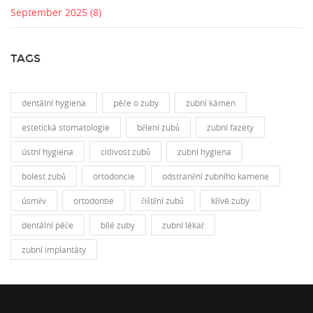
September 2025
(8)
TAGS
dentální hygiena
péče o zuby
zubní kámen
estetická stomatologie
bělení zubů
zubní fazety
ústní hygiena
citlivost zubů
zubní hygiena
bolest zubů
ortodoncie
odstranění zubního kamene
úsměv
ortodontie
čištění zubů
křivé zuby
dentální péče
bílé zuby
zubní lékař
zubní implantáty