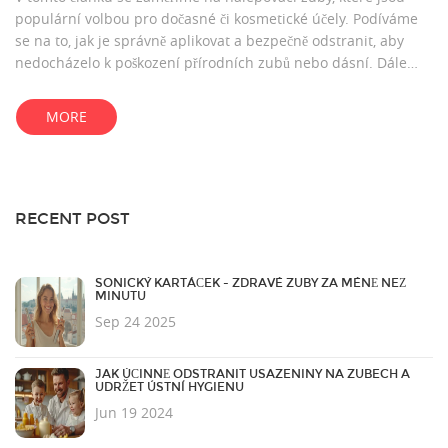
populární volbou pro dočasné či kosmetické účely. Podíváme
se na to, jak je správně aplikovat a bezpečně odstranit, aby
nedocházelo k poškození přírodních zubů nebo dásní. Dále
poskytneme užitečné tipy pro údržbu a čištění nalepovacích
zubů. Naučíte se, jaké materiály a metody jsou nejvhodnější
MORE
pro dlouhodobé nošení a jak se vyhnout potenciálním
zdravotním komplikacím.
RECENT POST
SONICKÝ KARTÁČEK - ZDRAVÉ ZUBY ZA MÉNĚ NEŽ
MINUTU
Sep 24 2025
JAK ÚČINNĚ ODSTRANIT USAZENINY NA ZUBECH A
UDRŽET ÚSTNÍ HYGIENU
Jun 19 2024