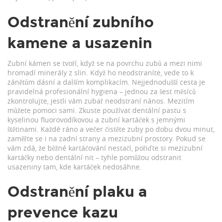
Odstranění zubního
kamene a usazenin
Zubní kámen se tvoří, když se na povrchu zubů a mezi nimi
hromadí minerály z slin. Když ho neodstraníte, vede to k
zánětům dásní a dalším komplikacím. Nejjednodušší cesta je
pravidelná profesionální hygiena – jednou za šest měsíců
zkontrolujte, jestli vám zubař neodstraní nános. Mezitím
můžete pomoci sami. Zkuste používat dentální pastu s
kyselinou fluorovodíkovou a zubní kartáček s jemnými
štětinami. Každé ráno a večer čistěte zuby po dobu dvou minut,
zaměřte se i na zadní strany a mezizubní prostory. Pokud se
vám zdá, že běžné kartáčování nestačí, pořiďte si mezizubní
kartáčky nebo dentální nit – tyhle pomůžou odstranit
usazeniny tam, kde kartáček nedosáhne.
Odstranění plaku a
prevence kazu