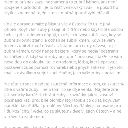
Není to příznak kazu, neznamená to zubní kámen, ani není
spojené s ortodontií. Je to čistě venkovský zvuk – a pokud ho
slyšíte, znamená to, že jste se možná špatně vyhledávali.
Co ale opravdu může pískat u vás v ústech? To už je jiná
příběh. Když vám zuby pískají při čištění nebo když cítíte ostrou
bolest při studeném nápoji, to už je
citlivost zubů
,
stav, kdy se
zubní sklovině ztenčí a odhalí se zubní kmen
. Když se vám
kolem zubů zhroutí dásně a zůstane tam tvrdý návest, to je
zubní kámen
,
tvrdý nános bakterií, který se nedaří odstranit
kartáčkem
. A když vám zuby postupně posouvají, takže se vám
nevejdou do oblouku, to je
ortodontie
,
léčba, která opravuje
postavení zubů pomocí rovnátek nebo jiných zařízení
. Tyto věci
mají s trávníkem stejně společného, jako vaše zuby s počasím.
Na této stránce najdete skutečné informace o tom, co skutečně
dělá s vašimi zuby – ne o tom, co se děje venku. Najdete zde,
jak sonický kartáček chrání zuby s rovnátky, jak se zastaví
počínající kaz, proč bílé plomby stojí tolik a co dělat, když vám
nateklé dásně dělají problémy. Všechny články jsou psané pro
lidi, kteří chtějí vědět, co se skutečně děje v jejich ústech – a ne
v trávníku za domem.
Nezapomeňte: když vám zuby pískají, nejde o trávník. Je to