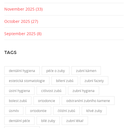
November 2025
(33)
October 2025
(27)
September 2025
(8)
TAGS
dentální hygiena
péče o zuby
zubní kámen
estetická stomatologie
bělení zubů
zubní fazety
ústní hygiena
citlivost zubů
zubní hygiena
bolest zubů
ortodoncie
odstranění zubního kamene
úsměv
ortodontie
čištění zubů
křivé zuby
dentální péče
bílé zuby
zubní lékař