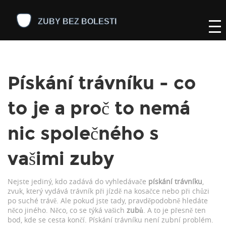
Pískání trávníku - co
to je a proč to nemá
nic společného s
vašimi zuby
Nejste jediný, kdo zadává do vyhledávače
pískání trávníku
,
zvuk, který vydává trávník při jízdě na kosačce nebo při chůzi
po suché trávě
. Ale pokud jste tady, pravděpodobně hledáte
něco jiného. Něco, co se týká vašich
zubů
. A to je přesně ten
bod, kde se cesta končí. Pískání trávníku není zubní problém.