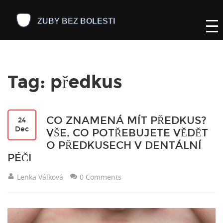
Tag: předkus
CO ZNAMENÁ MÍT PŘEDKUS?
24
Dec
VŠE, CO POTŘEBUJETE VĚDĚT
O PŘEDKUSECH V DENTÁLNÍ
PÉČI
Lenka Válková
0 Comments