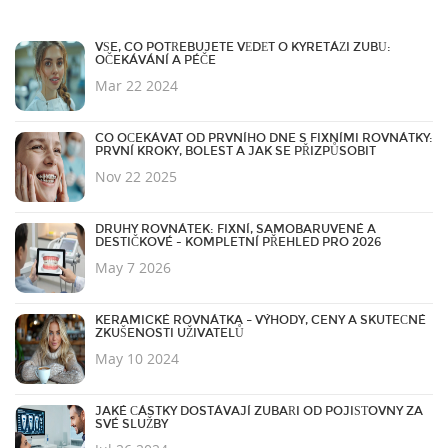
VŠE, CO POTŘEBUJETE VĚDĚT O KYRETÁŽI ZUBŮ:
OČEKÁVÁNÍ A PÉČE
Mar 22 2024
CO OČEKÁVAT OD PRVNÍHO DNE S FIXNÍMI ROVNÁTKY:
PRVNÍ KROKY, BOLEST A JAK SE PŘIZPŮSOBIT
Nov 22 2025
DRUHY ROVNÁTEK: FIXNÍ, SAMOBARUVENÉ A
DESTIČKOVÉ - KOMPLETNÍ PŘEHLED PRO 2026
May 7 2026
KERAMICKÉ ROVNÁTKA – VÝHODY, CENY A SKUTEČNÉ
ZKUŠENOSTI UŽIVATELŮ
May 10 2024
JAKÉ ČÁSTKY DOSTÁVAJÍ ZUBAŘI OD POJIŠŤOVNY ZA
SVÉ SLUŽBY