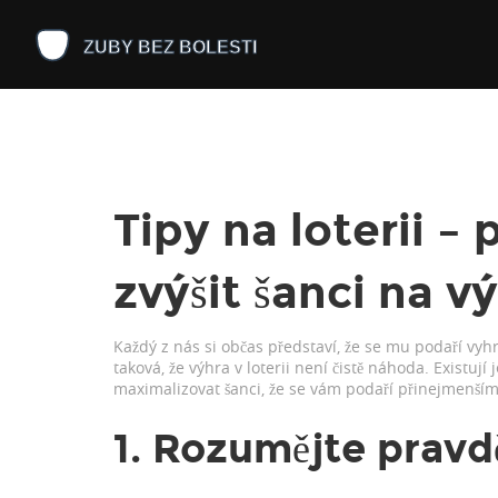
Tipy na loterii – 
zvýšit šanci na v
Každý z nás si občas představí, že se mu podaří vyhr
taková, že výhra v loterii není čistě náhoda. Existu
maximalizovat šanci, že se vám podaří přinejmenším
1. Rozumějte prav