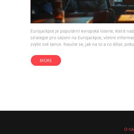
Eurojackpot je populární evropská loterie, která nab
strategie pro sázení na Eurojackpot, včetně informa
zvýšit své šance. Naučte se, jak na to a co dělat, pok
MORE
O ná