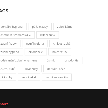
AGS
dentální hygiena
péče o zuby
zubní kámen
estetická stomatologie
bělení zubů
zubní fazety
ústní hygiena
citlivost zubů
zubní hygiena
ortodoncie
bolest zubů
odstranění zubního kamene
úsměv
ortodontie
čištění zubů
křivé zuby
dentální péče
bílé zuby
zubní lékař
zubní implantáty
ntakt