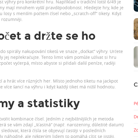
t výhry pro konkrétní hru. Například v tradiční lottě 6/49 je
ceny mají mnohem vyšší pravděpodobnost. Hledejte hry, kde je
u losy s menším počtem čísel nebo „scratch‑off“ tikety. Když
e rozumněji.
očet a držte se ho
t do spirály nakupování tiketů ve snaze „dočkat“ výhry. Určete
dy jej nepřekračujte. Tento limit vám pomůže užívat si hru
čet vyčerpá, místo abyste si přidali další peníze, raději
stí a hrát více různých her. Místo jednoho tiketu na jackpot
C
te více šancí na výhru i když každý tiket má nižší hodnotu.
my a statistiky
P
D
vořit kombinace čísel. Jedním z nejběžnějších je metoda
terá se vám zdají „šťastná“ (např. narozeniny, důležité datum)
Z
 sledovat, která čísla se objevují častěji v posledních
dy náhodné, ale některým lidem to pomáhá cítit se jistěji.