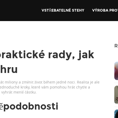
VSTŘEBATELNÉ STEHY
VÝROBA PRO
R
praktické rady, jak
ýhru
át miliony a změnit život během jedné noci. Realita je ale
jí jednoduché kroky, které vám pomohou hrát chytře a
 vyhrát menší částku.
děpodobnosti