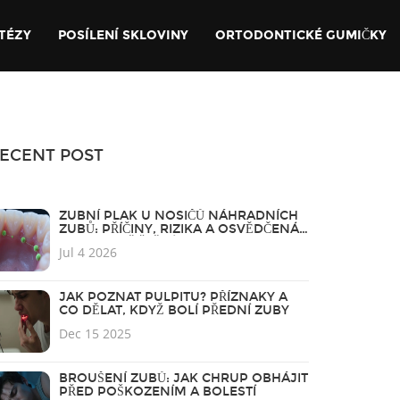
TÉZY
POSÍLENÍ SKLOVINY
ORTODONTICKÉ GUMIČKY
ECENT POST
ZUBNÍ PLAK U NOSIČŮ NÁHRADNÍCH
ZUBŮ: PŘÍČINY, RIZIKA A OSVĚDČENÁ
PRAVIDLA ČIŠTĚNÍ
Jul 4 2026
JAK POZNAT PULPITU? PŘÍZNAKY A
CO DĚLAT, KDYŽ BOLÍ PŘEDNÍ ZUBY
Dec 15 2025
BROUŠENÍ ZUBŮ: JAK CHRUP OBHÁJIT
PŘED POŠKOZENÍM A BOLESTÍ