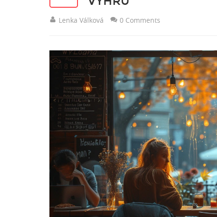
VÝHRU
Lenka Válková
0 Comments