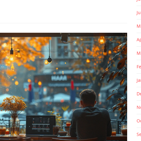
J
M
A
M
F
J
D
N
O
S