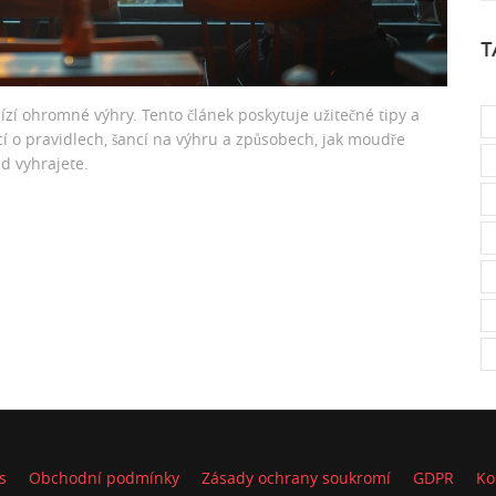
T
ízí ohromné výhry. Tento článek poskytuje užitečné tipy a
cí o pravidlech, šancí na výhru a způsobech, jak moudře
ud vyhrajete.
s
Obchodní podmínky
Zásady ochrany soukromí
GDPR
Ko