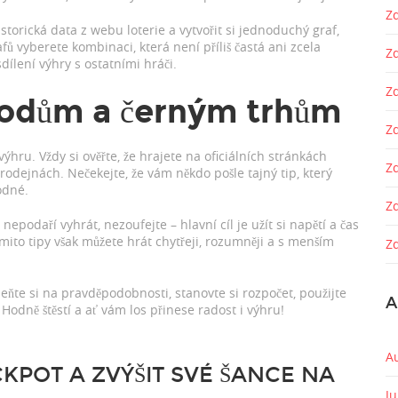
Zd
storická data z webu loterie a vytvořit si jednoduchý graf,
afů vyberete kombinaci, která není příliš častá ani zcela
Z
dílení výhry s ostatními hráči.
Z
vodům a černým trhům
Zd
 výhru. Vždy si ověřte, že hrajete na oficiálních stránkách
Z
odejnách. Nečekejte, že vám někdo pošle tajný tip, který
odné.
Z
nepodaří vyhrát, nezoufejte – hlavní cíl je užít si napětí a čas
ěmito tipy však můžete hrát chytřeji, rozumněji a s menším
Zd
ňte si na pravděpodobnosti, stanovte si rozpočet, použijte
A
odně štěstí a ať vám los přinese radost i výhru!
A
KPOT A ZVÝŠIT SVÉ ŠANCE NA
J