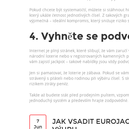
Pokud chcete být systematičtí, můžete si stáhnout hi
který ukáže četnost jednotlivých čísel. Z takových gr
výjimečná – ideální kompromis, který snižuje riziko s
4. Vyhněte se pod
Internet je plný stránek, které slibují, že vám zaručí
národní loterie nebo v registrovaných kamenných pr
vám zajistí jackpot – takové nabídky jsou vždy podv
Jen si pamatovat, že loterie je zábava. Pokud se vám 
strávený s přáteli nebo rodinou při výběru čísel. S t
rizikem ztráty peněz.
Takže až budete stát před prodejním pultem, vzpome
jednoduchý systém a především hrajte zodpovědně. H
JAK VSADIT EUROJAC
7
Jun