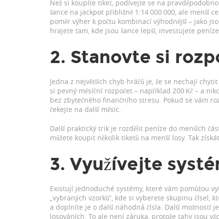
Než si koupíte tiket, podívejte se na pravděpodobnos
šance na jackpot přibližně 1:14 000 000, ale menší 
poměr výher k počtu kombinací výhodnější – jako jso
hrajete tam, kde jsou šance lepší, investujete peníz
2. Stanovte si rozp
Jedna z největších chyb hráčů je, že se nechají chyti
si pevný měsíční rozpočet – například 200 Kč – a nik
bez zbytečného finančního stresu. Pokud se vám rozpo
čekejte na další měsíc.
Další praktický trik je rozdělit peníze do menších čá
můžete koupit několik tiketů na menší losy. Tak získá
3. Využívejte systé
Existují jednoduché systémy, které vám pomůžou vyt
„vybraných vzorků“, kde si vyberete skupinu čísel, k
a doplníte je o další náhodná čísla. Další možností je
losováních. To ale není záruka, protože tahy jsou vž