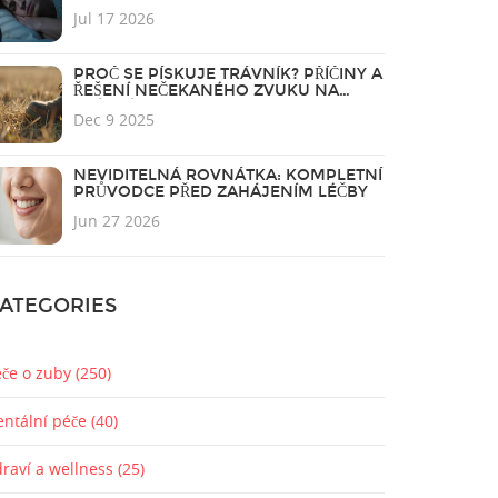
Jul 17 2026
PROČ SE PÍSKUJE TRÁVNÍK? PŘÍČINY A
ŘEŠENÍ NEČEKANÉHO ZVUKU NA
TRÁVNÍKU
Dec 9 2025
NEVIDITELNÁ ROVNÁTKA: KOMPLETNÍ
PRŮVODCE PŘED ZAHÁJENÍM LÉČBY
Jun 27 2026
ATEGORIES
éče o zuby
(250)
entální péče
(40)
draví a wellness
(25)