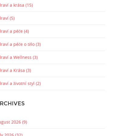
raví a krása
(15)
draví
(5)
draví a péče
(4)
raví a péče o tělo
(3)
draví a Wellness
(3)
draví a Krása
(3)
raví a životní styl
(2)
RCHIVES
ugust 2026
(9)
uly 2026
(32)