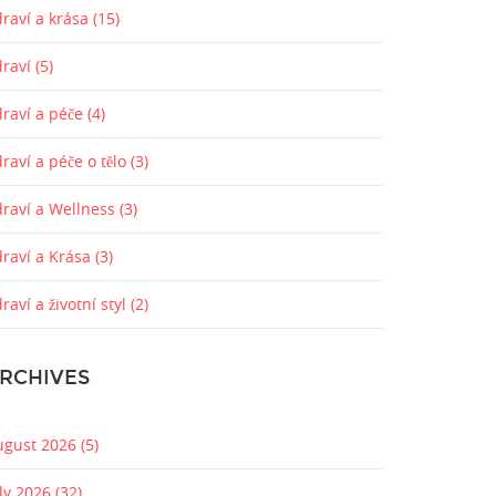
raví a krása
(15)
draví
(5)
draví a péče
(4)
raví a péče o tělo
(3)
draví a Wellness
(3)
draví a Krása
(3)
raví a životní styl
(2)
RCHIVES
ugust 2026
(5)
uly 2026
(32)