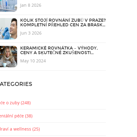
Jan 8 2026
KOLIK STOJÍ ROVNÁNÍ ZUBŮ V PRAZE?
KOMPLETNÍ PŘEHLED CEN ZA BRASKY
A INVISALIGN
Jun 3 2026
KERAMICKÉ ROVNÁTKA – VÝHODY,
CENY A SKUTEČNÉ ZKUŠENOSTI
UŽIVATELŮ
May 10 2024
ATEGORIES
éče o zuby
(248)
entální péče
(38)
draví a wellness
(25)