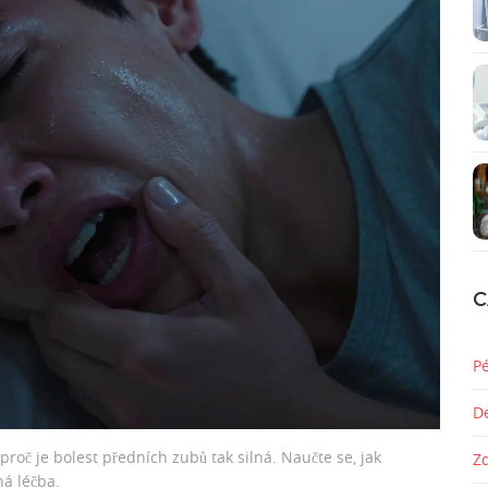
C
P
D
 proč je bolest předních zubů tak silná. Naučte se, jak
Z
ná léčba.