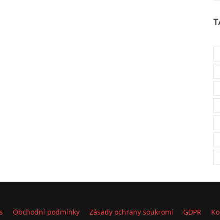
T
s
Obchodní podmínky
Zásady ochrany soukromí
GDPR
Ko