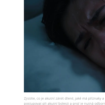
Zjistěte, co je akutní zánět dřeně, jaké má příznaky a
postupovat při akutní bolesti a proč je nutná odbor