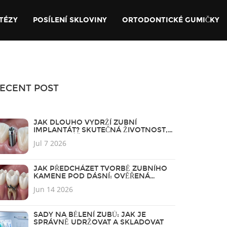
TÉZY
POSÍLENÍ SKLOVINY
ORTODONTICKÉ GUMIČKY
ECENT POST
JAK DLOUHO VYDRŽÍ ZUBNÍ
IMPLANTÁT? SKUTEČNÁ ŽIVOTNOST,
RIZIKA A PÉČE
Jul 7 2026
JAK PŘEDCHÁZET TVORBĚ ZUBNÍHO
KAMENE POD DÁSNÍ: OVĚŘENÁ
PREVENCE A TIPY
Jun 14 2026
SADY NA BĚLENÍ ZUBŮ: JAK JE
SPRÁVNĚ UDRŽOVAT A SKLADOVAT