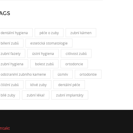
AGS
dentální hygiena
péče o zuby
zubní kámen
bělení zubů
estetická stomatologie
zubní fazety
ústní hygiena
citlivost zubů
zubní hygiena
bolest zubů
ortodoncie
odstranění zubního kamene
úsměv
ortodontie
čištění zubů
křivé zuby
dentální péče
bílé zuby
zubní lékař
zubní implantáty
ntakt