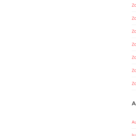
Zd
Z
Z
Zd
Z
Z
Zd
A
A
J