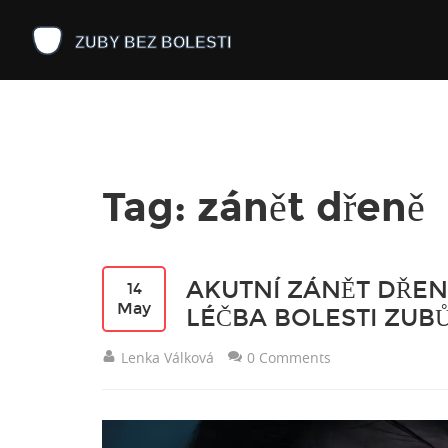
Tag: zánět dřeně
AKUTNÍ ZÁNĚT DŘENĚ
14
May
LÉČBA BOLESTI ZUB
Lenka Válková
0 Comments