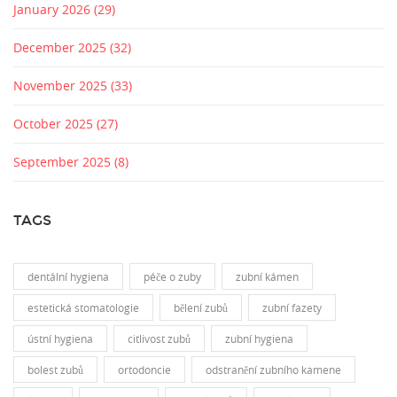
January 2026
(29)
December 2025
(32)
November 2025
(33)
October 2025
(27)
September 2025
(8)
TAGS
dentální hygiena
péče o zuby
zubní kámen
estetická stomatologie
bělení zubů
zubní fazety
ústní hygiena
citlivost zubů
zubní hygiena
bolest zubů
ortodoncie
odstranění zubního kamene