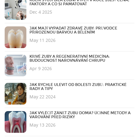
KOLIK STOJÍ BÍLÁ ZUBNÍ VÝPLŇ V ROCE 2025? CENA,
FAKTORY A CO SI PAMATOVAT
Dec 4 2025
JAK MAJÍ VYPADAT ZDRAVÉ ZUBY: PRŮVODCE
PŘIROZENOU BARVOU A BĚLENÍM
May 11 2026
KŘIVÉ ZUBY A REGENERATIVNÍ MEDICÍNA:
BUDOUCNOST NAROVNÁVÁNÍ CHRUPU
Apr 9 2026
JAK RYCHLE ULEVIT OD BOLESTI ZUBŮ: PRAKTICKÉ
RADY A TIPY
May 22 2024
JAK VYLÉČIT ZÁNĚT ZUBU DOMA? ÚČINNÉ METODY A
VAROVÁNÍ PŘED RIZIKY
May 13 2026