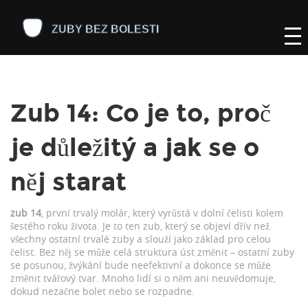
Zub 14: Co je to, proč
je důležitý a jak se o
něj starat
zub 14
,
první trvalý molár, který vyrůstá v dolní čelisti kolem
šestého roku života
. Je to ten zub, který se objeví dřív než
všechny ostatní trvalé zuby a slouží jako základ pro celou
čelist
. Bez něj se může celá struktura úst změnit – ostatní zuby
se posunou, žvýkání bude neefektivní a dokonce se může
změnit tvářový tvar. Mnoho lidí si o něm ani neuvědomuje,
dokud nezačne bolet nebo se rozpadne.