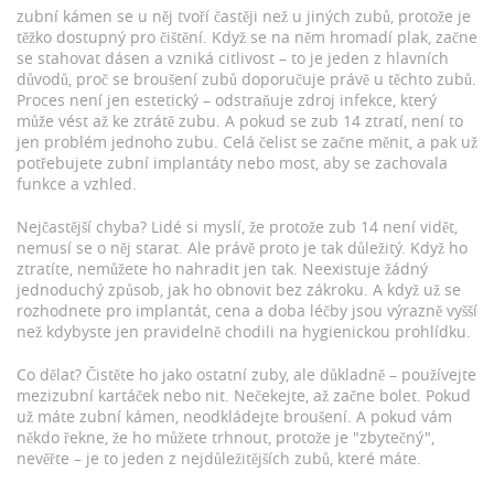
zubní kámen
se u něj tvoří častěji než u jiných zubů, protože je
těžko dostupný pro čištění. Když se na něm hromadí plak, začne
se stahovat dásen a vzniká citlivost – to je jeden z hlavních
důvodů, proč se
broušení zubů
doporučuje právě u těchto zubů.
Proces není jen estetický – odstraňuje zdroj infekce, který
může vést až ke ztrátě zubu. A pokud se zub 14 ztratí, není to
jen problém jednoho zubu. Celá čelist se začne měnit, a pak už
potřebujete
zubní implantáty
nebo most, aby se zachovala
funkce a vzhled.
Nejčastější chyba? Lidé si myslí, že protože zub 14 není vidět,
nemusí se o něj starat. Ale právě proto je tak důležitý. Když ho
ztratíte, nemůžete ho nahradit jen tak. Neexistuje žádný
jednoduchý způsob, jak ho obnovit bez zákroku. A když už se
rozhodnete pro implantát, cena a doba léčby jsou výrazně vyšší
než kdybyste jen pravidelně chodili na hygienickou prohlídku.
Co dělat? Čistěte ho jako ostatní zuby, ale důkladně – používejte
mezizubní kartáček nebo nit. Nečekejte, až začne bolet. Pokud
už máte zubní kámen, neodkládejte broušení. A pokud vám
někdo řekne, že ho můžete trhnout, protože je "zbytečný",
nevěřte – je to jeden z nejdůležitějších zubů, které máte.