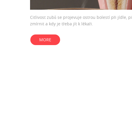
Citlivost zubů se projevuje ostrou bolestí při jídle, 
zmírnit a kdy je třeba jít k lékaři.
MORE