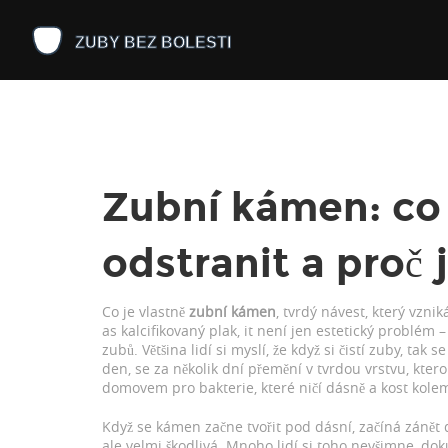
Zubní kámen: co 
odstranit a proč
Co je vlastně
zubní kámen
,
tvrdý návest, který vzni
as
kalcifikovaný plak
, it
není jen estetický problém – 
zubů
.
Většina lidí si myslí, že když si čistí zuby, tak 
den, se za několik dní přemění v tvrdou vrstvu, kter
domovem pro bakterie, které ničí dásně a kost kole
Když se kámen začne tvořit pod dásní, začíná
zánět 
ale velmi škodlivá
. Mnoho lidí si toho nevšimne, do