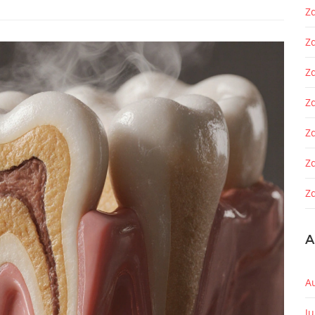
Zd
Z
Z
Zd
Z
Z
Zd
A
A
J