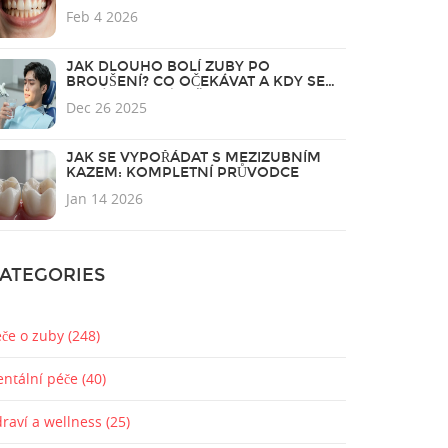
Feb 4 2026
JAK DLOUHO BOLÍ ZUBY PO
BROUŠENÍ? CO OČEKÁVAT A KDY SE
OBRÁTIT NA LÉKAŘE
Dec 26 2025
JAK SE VYPOŘÁDAT S MEZIZUBNÍM
KAZEM: KOMPLETNÍ PRŮVODCE
Jan 14 2026
ATEGORIES
éče o zuby
(248)
entální péče
(40)
draví a wellness
(25)