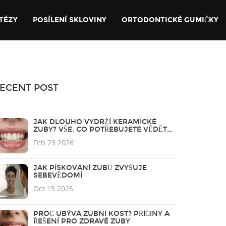
TÉZY
POSÍLENÍ SKLOVINY
ORTODONTICKÉ GUMIČKY
ECENT POST
JAK DLOUHO VYDRŽÍ KERAMICKÉ
ZUBY? VŠE, CO POTŘEBUJETE VĚDĚT
O TRVANLIVOSTI ESTETICKÝCH FAZET
Feb 23 2026
JAK PÍSKOVÁNÍ ZUBŮ ZVYŠUJE
SEBEVĚDOMÍ
Oct 15 2025
PROČ UBÝVÁ ZUBNÍ KOST? PŘÍČINY A
ŘEŠENÍ PRO ZDRAVÉ ZUBY