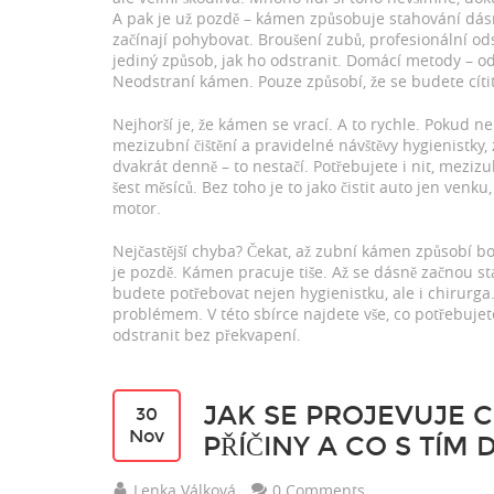
A pak je už pozdě – kámen způsobuje stahování dásní
začínají pohybovat.
Broušení zubů
,
profesionální od
jediný způsob, jak ho odstranit. Domácí metody – od
Neodstraní kámen. Pouze způsobí, že se budete cíti
Nejhorší je, že kámen se vrací. A to rychle. Pokud 
mezizubní čištění a pravidelné návštěvy hygienistky
,
dvakrát denně – to nestačí. Potřebujete i nit, mezi
šest měsíců. Bez toho je to jako čistit auto jen venk
motor.
Nejčastější chyba? Čekat, až zubní kámen způsobí bo
je pozdě. Kámen pracuje tiše. Až se dásně začnou st
budete potřebovat nejen hygienistku, ale i chirurg
problémem. V této sbírce najdete vše, co potřebujet
odstranit bez překvapení.
JAK SE PROJEVUJE C
30
Nov
PŘÍČINY A CO S TÍM 
Lenka Válková
0 Comments