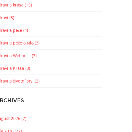
raví a krása
(15)
draví
(5)
draví a péče
(4)
raví a péče o tělo
(3)
draví a Wellness
(3)
draví a Krása
(3)
raví a životní styl
(2)
RCHIVES
ugust 2026
(7)
uly 2026
(32)