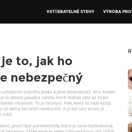
VSTŘEBATELNÉ STEHY
VÝROBA PRO
R
je to, jak ho
 je nebezpečný
ká zahájením zubního plaku a jeho mineralizací
. Also known
je to aktivní původce zánětů, které mohou vést ke ztrátě
se kámen nevytvoří. To je nesmysl. Plak, který se tvoří každý
ou už žádný kartáček neodstraní. A právě tato vrstva je
m zubů.
dásní
,
první fáze parodontitidy, která je často bezbolestná,
kud nezačnou dásně krvácet nebo zuby nezačnou být citlivé.