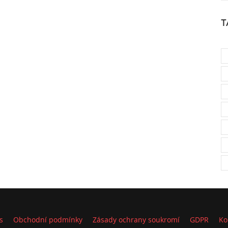
T
s
Obchodní podmínky
Zásady ochrany soukromí
GDPR
Ko