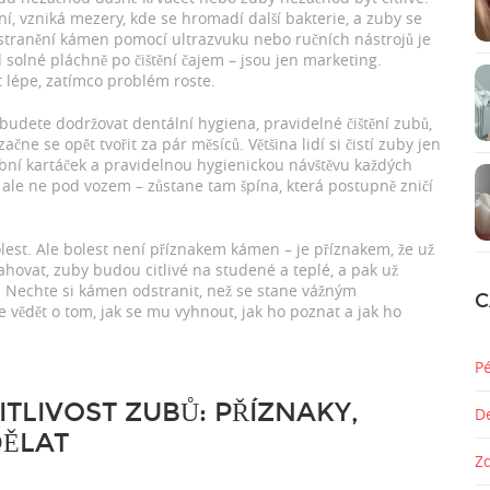
, vzniká mezery, kde se hromadí další bakterie, a zuby se
stranění kámen pomocí ultrazvuku nebo ručních nástrojů
je
 solné pláchně po čištění čajem – jsou jen marketing.
t lépe, zatímco problém roste.
nebudete dodržovat
dentální hygiena
,
pravidelné čištění zubů,
 začne se opět tvořit za pár měsíců. Většina lidí si čistí zuby jen
zubní kartáček a pravidelnou hygienickou návštěvu každých
u, ale ne pod vozem – zůstane tam špína, která postupně zničí
lest. Ale bolest není příznakem kámen – je příznakem, že už
ahovat, zuby budou citlivé na studené a teplé, a pak už
a. Nechte si kámen odstranit, než se stane vážným
C
e vědět o tom, jak se mu vyhnout, jak ho poznat a jak ho
P
ITLIVOST ZUBŮ: PŘÍZNAKY,
D
DĚLAT
Z