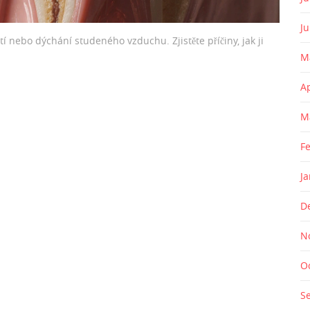
J
pití nebo dýchání studeného vzduchu. Zjistěte příčiny, jak ji
M
A
M
F
J
D
N
O
S