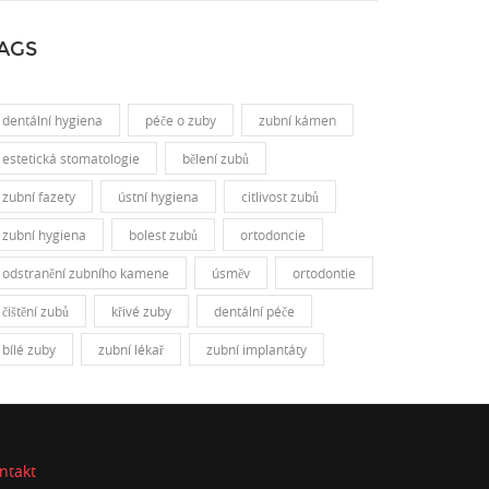
AGS
dentální hygiena
péče o zuby
zubní kámen
estetická stomatologie
bělení zubů
zubní fazety
ústní hygiena
citlivost zubů
zubní hygiena
bolest zubů
ortodoncie
odstranění zubního kamene
úsměv
ortodontie
čištění zubů
křivé zuby
dentální péče
bílé zuby
zubní lékař
zubní implantáty
ntakt