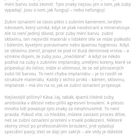
mění barvu zubů zevnitř. Tyto znaky nejsou jen o tom, jak zuby
vypadají. Jsou o tom, jak fungují – nebo nefungují.
Zubní označení se často plést s
zubním kamenem
,
tvrdým
nánosem, který vzniká, když se plak neodstraní a mineralizuje
.
Ale to není jediný důvod, proč zuby mění barvu.
zubní
sklovinu
,
ten nejtvrdší materiál v lidském těle
se může poškodit
i bělením, kyselými potravinami nebo špatnou hygienou. Když
se sklovinu ztenčí, projeví se pod ní žlutá dentinová vrstva – a
vznikne dojem, že zuby jsou „znečištěné“. A když se někdo
podívá na zuby s
zubními implantáty
,
umělými kořeny, které se
připevňují do čelisti
, může si všimnout, že se od přirozených
zubů liší barvou. To není chyba implantátu – je to rozdíl ve
struktuře materiálu. Každý z těchto prvků – kámen, sklovinu,
implantát – má vliv na to, jak se zubní označení projevuje.
Nejčastější příčiny? Káva, čaj, tabák, špatně čištěné zuby,
antibiotika v dětství nebo příliš agresivní broušení. A přesto
mnoho lidí považuje tyto znaky za nevyhnutelné. To není
pravda. Pokud víte, co hledáte, můžete zastavit proces dříve,
než se zubní označení promění v trvalé poškození. Některé
skvrny zmizí po profesionálním broušení, jiné vyžadují
speciální pasty, třetí se dají jen zakrýt – ale vždy je důležité