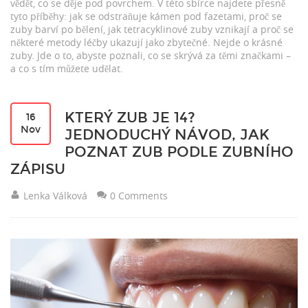
vědět, co se děje pod povrchem. V této sbírce najdete přesně
tyto příběhy: jak se odstraňuje kámen pod fazetami, proč se
zuby barví po bělení, jak tetracyklinové zuby vznikají a proč se
některé metody léčby ukazují jako zbytečné. Nejde o krásné
zuby. Jde o to, abyste poznali, co se skrývá za těmi značkami –
a co s tím můžete udělat.
KTERÝ ZUB JE 14?
16
Nov
JEDNODUCHÝ NÁVOD, JAK
POZNAT ZUB PODLE ZUBNÍHO
ZÁPISU
Lenka Válková
0 Comments