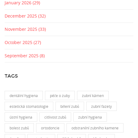
January 2026
(29)
December 2025
(32)
November 2025
(33)
October 2025
(27)
September 2025
(8)
TAGS
dentální hygiena
péče o zuby
zubní kámen
estetická stomatologie
bělení zubů
zubní fazety
ústní hygiena
citlivost zubů
zubní hygiena
bolest zubů
ortodoncie
odstranění zubního kamene