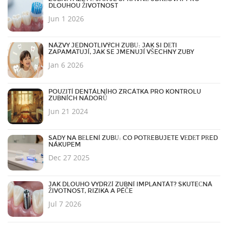
DLOUHOU ŽIVOTNOST
Jun 1 2026
NÁZVY JEDNOTLIVÝCH ZUBŮ: JAK SI DĚTI
ZAPAMATUJÍ, JAK SE JMENUJÍ VŠECHNY ZUBY
Jan 6 2026
POUŽITÍ DENTÁLNÍHO ZRCÁTKA PRO KONTROLU
ZUBNÍCH NÁDORŮ
Jun 21 2024
SADY NA BĚLENÍ ZUBŮ: CO POTŘEBUJETE VĚDĚT PŘED
NÁKUPEM
Dec 27 2025
JAK DLOUHO VYDRŽÍ ZUBNÍ IMPLANTÁT? SKUTEČNÁ
ŽIVOTNOST, RIZIKA A PÉČE
Jul 7 2026