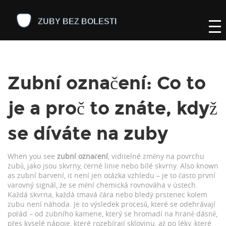
Zubní označení: Co to
je a proč to znáte, když
se díváte na zuby
When you see
zubní označení
,
viditelné změny na povrchu
zubů, jako jsou skvrny, černé linie nebo bílé skvrny
. Also known
as
zubní barvení
, it
není jen otázka vzhledu – je to často první
varovný signál, že se mění chemická rovnováha v ústech
.
Každá skvrna, každá tmavá čára nebo bledý prstenec kolem
zubu není náhoda. Je to výsledek procesů, které se odehrávají
pořád – od zubního kamene, který se hromadí na hraně dásně,
přes kyselé nápoje, které rozebírají sklovinu, až po léky, které