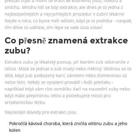
přestali trpět a mohli se vrátit ke klidnému jídlu, hovoru a
smíchu. Mnoho lidí se bojí extrakce, ale dnes je to jedna z
nejbezpečnějších a nejrychlejších procedur v zubní lékárně.
Nejde o něco, co byste měli odložit, když je to potřeba - naopak,
čím dříve to uděláte, tím lépe se vaše ústa zotaví.
Co přesně znamená extrakce
zubu?
Extrakce zubu je lékařský postup, při kterém zub odstraníte z
čelisti. Může se jednat o zub trvalý nebo mléčný. Většinou se to
dělá, když zub poškozený karií, zánětem nebo zlomeninou už
nelze léčit. Někdy se vytažení provádí i kvůli přetlaku -
například když vám růst osmáčku tlačí na sousední zuby nebo
když máte přeplněnou čelist a potřebujete místo pro
ortodontickou léčbu.
Nejčastější důvody pro extrakci jsou:
Pokročilá kávová choroba, která zničila většinu zubu a jeho
kořen