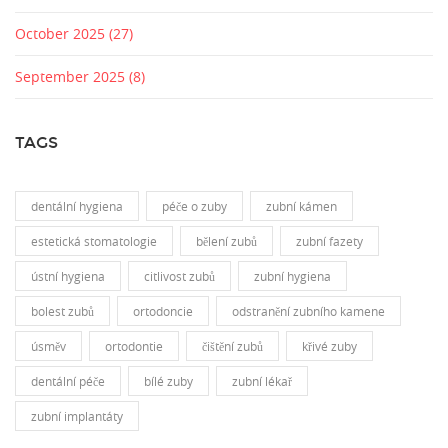
October 2025
(27)
September 2025
(8)
TAGS
dentální hygiena
péče o zuby
zubní kámen
estetická stomatologie
bělení zubů
zubní fazety
ústní hygiena
citlivost zubů
zubní hygiena
bolest zubů
ortodoncie
odstranění zubního kamene
úsměv
ortodontie
čištění zubů
křivé zuby
dentální péče
bílé zuby
zubní lékař
zubní implantáty