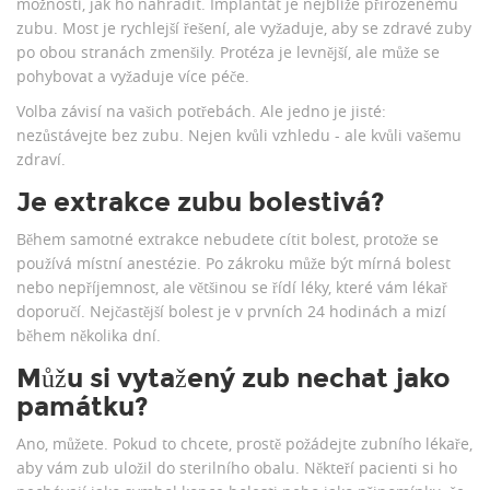
možností, jak ho nahradit. Implantát je nejblíže přirozenému
zubu. Most je rychlejší řešení, ale vyžaduje, aby se zdravé zuby
po obou stranách zmenšily. Protéza je levnější, ale může se
pohybovat a vyžaduje více péče.
Volba závisí na vašich potřebách. Ale jedno je jisté:
nezůstávejte bez zubu. Nejen kvůli vzhledu - ale kvůli vašemu
zdraví.
Je extrakce zubu bolestivá?
Během samotné extrakce nebudete cítit bolest, protože se
používá místní anestézie. Po zákroku může být mírná bolest
nebo nepříjemnost, ale většinou se řídí léky, které vám lékař
doporučí. Nejčastější bolest je v prvních 24 hodinách a mizí
během několika dní.
Můžu si vytažený zub nechat jako
památku?
Ano, můžete. Pokud to chcete, prostě požádejte zubního lékaře,
aby vám zub uložil do sterilního obalu. Někteří pacienti si ho