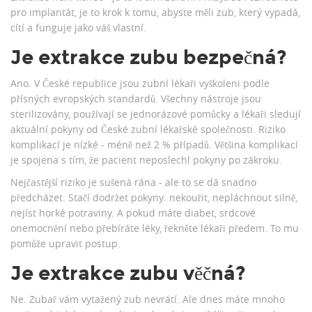
pro implantát, je to krok k tomu, abyste měli zub, který vypadá,
cítí a funguje jako váš vlastní.
Je extrakce zubu bezpečná?
Ano. V České republice jsou zubní lékaři vyškoleni podle
přísných evropských standardů. Všechny nástroje jsou
sterilizovány, používají se jednorázové pomůcky a lékaři sledují
aktuální pokyny od České zubní lékařské společnosti. Riziko
komplikací je nízké - méně než 2 % případů. Většina komplikací
je spojena s tím, že pacient neposlechl pokyny po zákroku.
Nejčastější riziko je sušená rána - ale to se dá snadno
předcházet. Stačí dodržet pokyny: nekouřit, nepláchnout silně,
nejíst horké potraviny. A pokud máte diabet, srdcové
onemocnění nebo přebíráte léky, řekněte lékaři předem. To mu
pomůže upravit postup.
Je extrakce zubu věčná?
Ne. Zubař vám vytažený zub nevrátí. Ale dnes máte mnoho