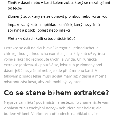
Zánět v dásni nebo v kosti kolem zubu, který se nezahojí ani
po léčbě
Zlomený zub, který nelze obnovit plombou nebo korunkou
Impaktovaný zub - například osmáček, který nevyrůstá
správně a působí bolest nebo infekci
Přetlak v ústech kvůli ortodontické léčbě
Extrakce se dělí na dvě hlavní kategorie: jednoduchou a
chirurgickou. Jednoduchá extrakce je ta, kdy zub už vyrůstá
volně a lékař ho jednoduše uvolní a vyndá. Chirurgická
extrakce je složitější - používá se, když zub je zlomený pod
dásní, ještě nevyrůstal nebo je zde příliš mnoho kosti. V
takovém případě lékař musí udělat malý řez v dásni a možná i
odstranit část kosti, aby zub mohl být vytažen.
Co se stane během extrakce?
Nejprve vám lékař podá místní anestézii. To znamená, že vám
v oblasti zubu znehybní nervy - nebudete cítit bolest, ale
budete vědomi. V některých případech, například u více