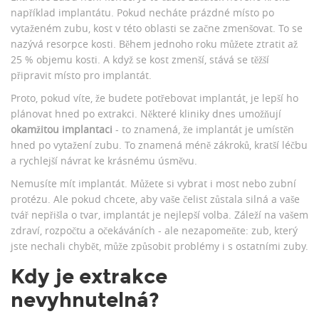
například implantátu. Pokud necháte prázdné místo po
vytaženém zubu, kost v této oblasti se začne zmenšovat. To se
nazývá resorpce kosti. Během jednoho roku můžete ztratit až
25 % objemu kosti. A když se kost zmenší, stává se těžší
připravit místo pro implantát.
Proto, pokud víte, že budete potřebovat implantát, je lepší ho
plánovat hned po extrakci. Některé kliniky dnes umožňují
okamžitou implantaci
- to znamená, že implantát je umístěn
hned po vytažení zubu. To znamená méně zákroků, kratší léčbu
a rychlejší návrat ke krásnému úsměvu.
Nemusíte mít implantát. Můžete si vybrat i most nebo zubní
protézu. Ale pokud chcete, aby vaše čelist zůstala silná a vaše
tvář nepřišla o tvar, implantát je nejlepší volba. Záleží na vašem
zdraví, rozpočtu a očekáváních - ale nezapomeňte: zub, který
jste nechali chybět, může způsobit problémy i s ostatními zuby.
Kdy je extrakce
nevyhnutelná?