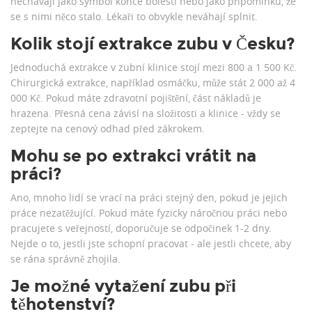
nechávají jako symbol konce bolesti nebo jako připomínku, že
se s nimi něco stalo. Lékaři to obvykle neváhají splnit.
Kolik stojí extrakce zubu v Česku?
Jednoduchá extrakce v zubní klinice stojí mezi 800 a 1 500 Kč.
Chirurgická extrakce, například osmáčku, může stát 2 000 až 4
000 Kč. Pokud máte zdravotní pojištění, část nákladů je
hrazena. Přesná cena závisí na složitosti a klinice - vždy se
zeptejte na cenový odhad před zákrokem.
Mohu se po extrakci vrátit na
práci?
Ano, mnoho lidí se vrací na práci stejný den, pokud je jejich
práce nezatěžující. Pokud máte fyzicky náročnou práci nebo
pracujete s veřejností, doporučuje se odpočinek 1-2 dny.
Nejde o to, jestli jste schopní pracovat - ale jestli chcete, aby
se rána správně zhojila.
Je možné vytažení zubu při
těhotenství?