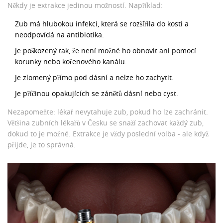
Někdy je extrakce jedinou možností. Například:
Zub má hlubokou infekci, která se rozšířila do kosti a
neodpovídá na antibiotika.
Je poškozený tak, že není možné ho obnovit ani pomocí
korunky nebo kořenového kanálu.
Je zlomený přímo pod dásní a nelze ho zachytit.
Je příčinou opakujících se zánětů dásní nebo cyst.
Nezapomeňte: lékař nevytahuje zub, pokud ho lze zachránit.
Většina zubních lékařů v Česku se snaží zachovat každý zub,
dokud to je možné. Extrakce je vždy poslední volba - ale když
přijde, je to správná.