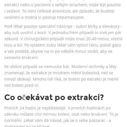
extrakcí nebo u pacientů s velkým strachem, může být použita
i sedace. To není celková anestézie, ale způsobí, že budete
uvolnění a možná si postup nepamatujete.
Poté lékař použije speciální nástroje - zubní kličky a elevátory -
aby zub uvolnil z kosti. V jednoduchém případě to trvá jen pár
sekund. V chirurgickém případě může trvat 20-40 minut, včetně
řezu a šití. Po vytažení zubu lékař vám vyčistí ránu, položí gázu
a vás požádá, abyste na ni po několik minut stiskli, aby se
zastavilo krvácení.
Ve většině případů se nemusíte bát. Moderní techniky a léky
znamenají, že extrakce je mnohem méně bolestivá, než se
mnozí obávají. Mnoho lidí říká, že bolest po extrakci je menší
než bolest před ní.
Co očekávat po extrakci?
Prvních 24 hodin je nejdůležitější. V prvních hodinách po
zákroku můžete cítit mírnou bolest, otok nebo krvácení. To je
normální. Lékař vám dá návod, jak se o sebe postarat - a
dodržování ho je klíčové.