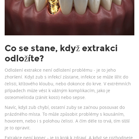
Co se stane, když extrakci
odložíte?
Odložení extrakce není odložení problému - je to jeho
zhoršení. Když zub s infekcí zůstane, infekce se může šířit do
čelisti, křížového kloubu, nebo dokonce do krve. V extrémních
případech může vést k vážným komplikacím, jako je
osteomielitida (zánět kosti) nebo sepse.
Navíc, když zub chybí, ostatní zuby se začnou posouvat do
prázdného místa. To může způsobit problémy s kousáním,
hovorem, nebo i s polohou čelisti. A čím déle to trvá, tím těžší
je to opravit.
Extrakce není konec - je to krok k zdraví. A když se rozhodnete