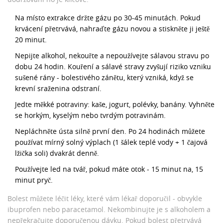
Na místo extrakce držte gázu po 30-45 minutách. Pokud
krvácení přetrvává, nahraďte gázu novou a stiskněte ji ještě
20 minut.
Nepijte alkohol, nekouřte a nepoužívejte sálavou stravu po
dobu 24 hodin. Kouření a sálavé stravy zvyšují riziko vzniku
sušené rány - bolestivého zánětu, který vzniká, když se
krevní sraženina odstraní.
Jedte měkké potraviny: kaše, jogurt, polévky, banány. Vyhněte
se horkým, kyselým nebo tvrdým potravinám.
Nepláchněte ústa silně první den. Po 24 hodinách můžete
používat mírný solný výplach (1 šálek teplé vody + 1 čajová
lžička soli) dvakrát denně.
Používejte led na tvář, pokud máte otok - 15 minut na, 15
minut pryč.
Bolest můžete léčit léky, které vám lékař doporučil - obvykle
ibuprofen nebo paracetamol. Nekombinujte je s alkoholem a
nepřekračujte doporučenou dávku. Pokud bolest přetrvává