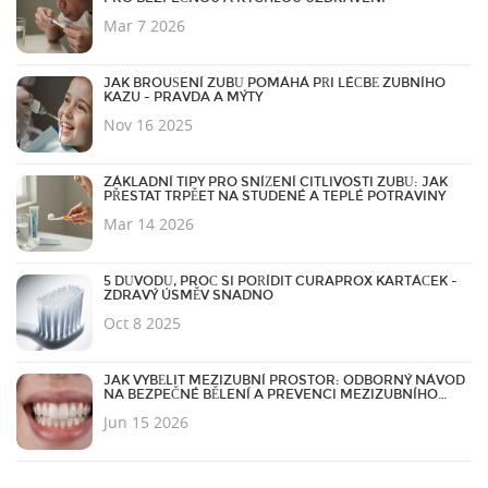
Mar 7 2026
JAK BROUŠENÍ ZUBŮ POMÁHÁ PŘI LÉČBĚ ZUBNÍHO
KAZU - PRAVDA A MÝTY
Nov 16 2025
ZÁKLADNÍ TIPY PRO SNÍŽENÍ CITLIVOSTI ZUBŮ: JAK
PŘESTAT TRPĚET NA STUDENÉ A TEPLÉ POTRAVINY
Mar 14 2026
5 DŮVODŮ, PROČ SI POŘÍDIT CURAPROX KARTÁČEK -
ZDRAVÝ ÚSMĚV SNADNO
Oct 8 2025
JAK VYBĚLIT MEZIZUBNÍ PROSTOR: ODBORNÝ NÁVOD
NA BEZPEČNÉ BĚLENÍ A PREVENCI MEZIZUBNÍHO
KAZU
Jun 15 2026