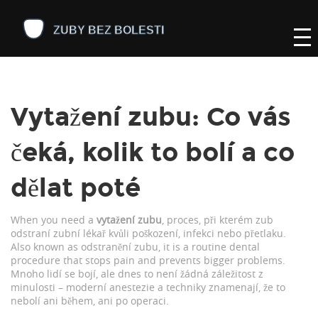
Vytažení zubu: Co vás
čeká, kolik to bolí a co
dělat poté
When you need a
vytažení zubu
,
proces, při kterém zub
odstraní zubní lékař kvůli poškození, infekci nebo přetlaku
.
Also known as
odstranění zubu
, it is a routine dental
procedure that stops pain and prevents bigger problems.
Mnoho lidí se bojí, ale dnes to není žádná záležitost z
minulosti – moderní anestezie a techniky znamenají, že to
nebolí ani během, ani po operaci.