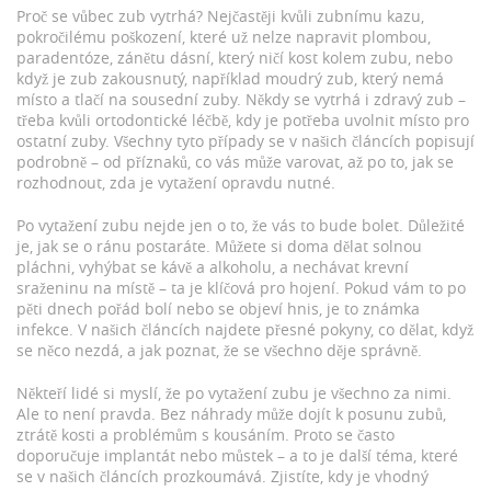
Proč se vůbec zub vytrhá? Nejčastěji kvůli
zubnímu kazu
,
pokročilému poškození, které už nelze napravit plombou
,
paradentóze
,
zánětu dásní, který ničí kost kolem zubu
, nebo
když je zub
zakousnutý
,
například moudrý zub, který nemá
místo a tlačí na sousední zuby
. Někdy se vytrhá i zdravý zub –
třeba kvůli ortodontické léčbě, kdy je potřeba uvolnit místo pro
ostatní zuby. Všechny tyto případy se v našich článcích popisují
podrobně – od příznaků, co vás může varovat, až po to, jak se
rozhodnout, zda je vytažení opravdu nutné.
Po vytažení zubu nejde jen o to, že vás to bude bolet. Důležité
je, jak se o ránu postaráte. Můžete si doma dělat solnou
pláchni, vyhýbat se kávě a alkoholu, a nechávat krevní
sraženinu na místě – ta je klíčová pro hojení. Pokud vám to po
pěti dnech pořád bolí nebo se objeví hnis, je to známka
infekce. V našich článcích najdete přesné pokyny, co dělat, když
se něco nezdá, a jak poznat, že se všechno děje správně.
Někteří lidé si myslí, že po vytažení zubu je všechno za nimi.
Ale to není pravda. Bez náhrady může dojít k posunu zubů,
ztrátě kosti a problémům s kousáním. Proto se často
doporučuje implantát nebo můstek – a to je další téma, které
se v našich článcích prozkoumává. Zjistíte, kdy je vhodný