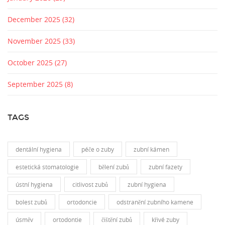
December 2025
(32)
November 2025
(33)
October 2025
(27)
September 2025
(8)
TAGS
dentální hygiena
péče o zuby
zubní kámen
estetická stomatologie
bělení zubů
zubní fazety
ústní hygiena
citlivost zubů
zubní hygiena
bolest zubů
ortodoncie
odstranění zubního kamene
úsměv
ortodontie
čištění zubů
křivé zuby