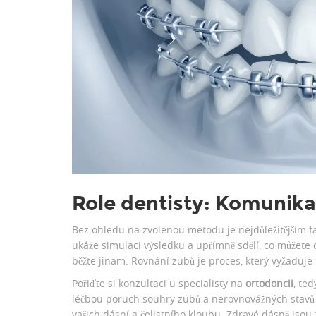
Role dentisty: Komunikac
Bez ohledu na zvolenou metodu je nejdůležitějším fa
ukáže simulaci výsledku a upřímně sdělí, co můžete 
běžte jinam. Rovnání zubů je proces, který vyžaduje t
Pořiďte si konzultaci u specialisty na
ortodoncii
, te
léčbou poruch souhry zubů a nerovnovážných stavů 
vašich dásní a čelistního kloubu. Zdravé dásně jso