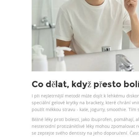
Co dělat, když přesto bol
I při nejšetrnější metodě může dojít k lehkému dis
speciální gelové krytky na brackety, které chrání vn
použít měkkou stravu - kaše, jogurty, smoothie. Tím sn
Běžné léky proti bolesti, jako ibuprofen, pomáhají, 
nesteroidní protizánětlivé léky mohou zpomalovat re
se zeptejte svého dentisty na jeho doporučení. Často 