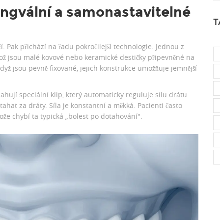
ingvální a samonastavitelné
T
í. Pak přichází na řadu pokročilejší technologie. Jednou z
což jsou
malé kovové nebo keramické destičky připevněné na
 když jsou pevně fixované, jejich konstrukce umožňuje jemnější
hují speciální klip, který automaticky reguluje sílu drátu.
ahat za dráty. Síla je konstantní a měkká. Pacienti často
tože chybí ta typická „bolest po dotahování".