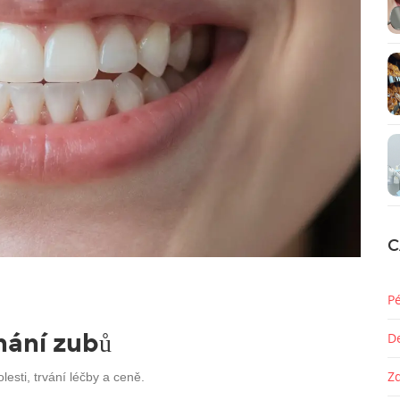
C
P
nání zubů
D
Z
lesti, trvání léčby a ceně.