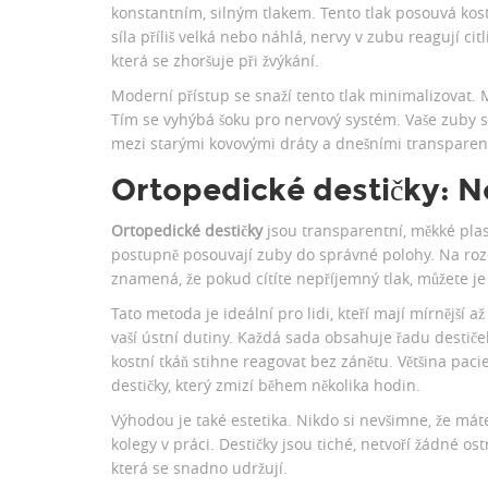
konstantním, silným tlakem. Tento tlak posouvá kostn
síla příliš velká nebo náhlá, nervy v zubu reagují ci
která se zhoršuje při žvýkání.
Moderní přístup se snaží tento tlak minimalizovat
Tím se vyhýbá šoku pro nervový systém. Vaše zuby se
mezi starými kovovými dráty a dnešními transparen
Ortopedické destičky: Ne
Ortopedické destičky
jsou
transparentní, měkké plast
postupně posouvají zuby do správné polohy
. Na roz
znamená, že pokud cítíte nepříjemný tlak, můžete j
Tato metoda je ideální pro lidi, kteří mají mírnější a
vaší ústní dutiny. Každá sada obsahuje řadu destiček
kostní tkáň stihne reagovat bez zánětu. Většina pacien
destičky, který zmizí během několika hodin.
Výhodou je také estetika. Nikdo si nevšimne, že má
kolegy v práci. Destičky jsou tiché, netvoří žádné ostr
která se snadno udržují.