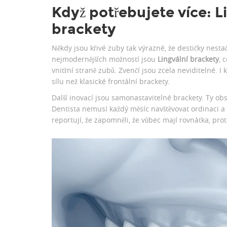
Když potřebujete více: L
brackety
Někdy jsou křivé zuby tak výrazné, že destičky nestač
nejmodernějších možností jsou
Lingvální brackety
, 
vnitřní straně zubů
. Zvenčí jsou zcela neviditelné. I
sílu než klasické frontální brackety.
Další inovací jsou samonastavitelné brackety. Ty obsa
Dentista nemusí každý měsíc navštěvovat ordinaci a t
reportují, že zapomněli, že vůbec mají rovnátka, pro