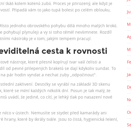
í tkáň kolem kořenů zubů. Proces je přirozený, ale když je
tlivostí. Připadá vám to jako tupá bolest po celém oblouku,
J
M
. Místo jednoho obrovského pohybu dělá mnoho malých kroků.
 pohybují plynuleji a vy si toho téměř nevšimnete. Rozdíl
A
tními nástroky je v tom, jakým tempem pracují.
viditelná cesta k rovnosti
M
ové nástroje, které přesně kopírují tvar vaší čelisti a
F
díl od pevně přilepených braketů se dají kdykoliv sundat. To
J
e na pár hodin vyndat a nechat zuby „odpočinout".
ž střední zakřivení. Destičky se vyrábí na základě 3D skenu
D
, které se mění každých několik dní. Posun je tak malý, že
tů uvádí, že jediné, co cítí, je lehký tlak po nasazení nové
N
O
te něco v ústech. Nemusíte se stydet před kamarády ani
é hrany, které by škrály tváře. Jsou to čistá, hygienická řešení,
S