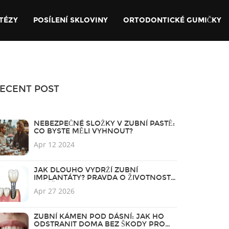
TÉZY
POSÍLENÍ SKLOVINY
ORTODONTICKÉ GUMIČKY
ECENT POST
NEBEZPEČNÉ SLOŽKY V ZUBNÍ PASTĚ:
CO BYSTE MĚLI VYHNOUT?
Apr 12 2024
JAK DLOUHO VYDRŽÍ ZUBNÍ
IMPLANTÁTY? PRAVDA O ŽIVOTNOSTI
A PÉČI
Apr 27 2026
ZUBNÍ KÁMEN POD DÁSNÍ: JAK HO
ODSTRANIT DOMA BEZ ŠKODY PRO