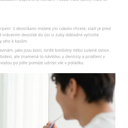
pení. S destičkami můžete jíst cokoliv chcete, stačí je před
d vrácením destiček do úst si zuby důkladně vyčistíte
y vést k kazům.
avinám, jako jsou kosti, tvrdé bonbóny nebo sušené ovoce.
olest, ale znamená to návštěvu u dentisty a prodlení v
 vodou po jídle pomůže udržet vše v pořádku.