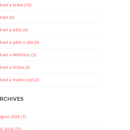
raví a krása
(15)
draví
(5)
draví a péče
(4)
raví a péče o tělo
(3)
draví a Wellness
(3)
draví a Krása
(3)
raví a životní styl
(2)
RCHIVES
ugust 2026
(7)
uly 2026
(32)