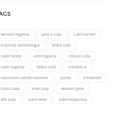
AGS
dentální hygiena
péče o zuby
zubní kámen
estetická stomatologie
bělení zubů
zubní fazety
ústní hygiena
citlivost zubů
zubní hygiena
bolest zubů
ortodoncie
odstranění zubního kamene
úsměv
ortodontie
čištění zubů
křivé zuby
dentální péče
bílé zuby
zubní lékař
zubní implantáty