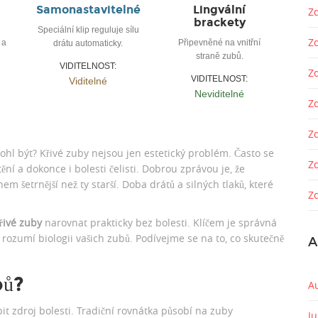
Samonastavitelné
Lingvální
Zd
brackety
Speciální klip reguluje sílu
Z
 a
Připevněné na vnitřní
drátu automaticky.
straně zubů.
VIDITELNOST:
Z
VIDITELNOST:
Viditelné
Neviditelné
Zd
Z
mohl být? Křivé zuby nejsou jen estetický problém. Často se
Z
tění a dokonce i bolesti čelisti. Dobrou zprávou je, že
 šetrnější než ty starší. Doba drátů a silných tlaků, které
Zd
řivé zuby
narovnat prakticky bez bolesti. Klíčem je správná
rozumí biologii vašich zubů. Podívejme se na to, co skutečně
A
bů?
A
t zdroj bolesti. Tradiční rovnátka působí na zuby
J