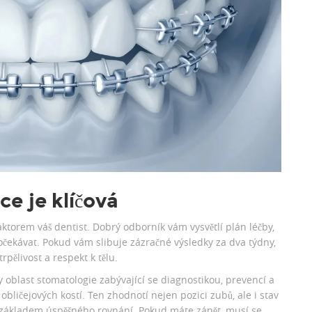
e je klíčová
ktorem váš dentist. Dobrý odborník vám vysvětlí plán léčby,
očekávat. Pokud vám slibuje zázračné výsledky za dva týdny,
rpělivost a respekt k tělu.
dy
oblast stomatologie zabývající se diagnostikou, prevencí a
obličejových kostí
. Ten zhodnotí nejen pozici zubů, ale i stav
u základem úspěšného rovnání. Pokud máte zánět, musí se