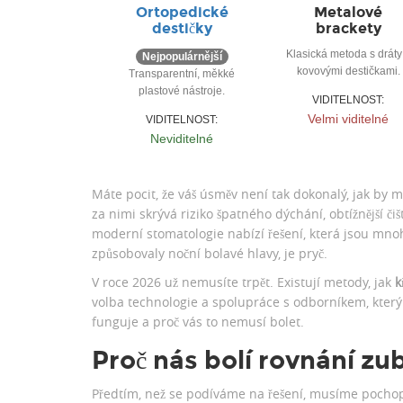
Ortopedické
Metalové
destičky
brackety
Klasická metoda s dráty
Nejpopulárnější
kovovými destičkami.
Transparentní, měkké
plastové nástroje.
VIDITELNOST:
Velmi viditelné
VIDITELNOST:
Neviditelné
Máte pocit, že váš úsměv není tak dokonalý, jak by 
za nimi skrývá riziko špatného dýchání, obtížnější čiš
moderní stomatologie nabízí řešení, která jsou mnohem
způsobovaly noční bolavé hlavy, je pryč.
V roce 2026 už nemusíte trpět. Existují metody, jak
k
volba technologie a spolupráce s odborníkem, který 
funguje a proč vás to nemusí bolet.
Proč nás bolí rovnání zu
Předtím, než se podíváme na řešení, musíme pochopi