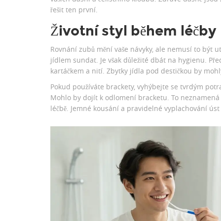
řešit ten první.
Životní styl během léčby
Rovnání zubů mění vaše návyky, ale nemusí to být utr
jídlem sundat. Je však důležité dbát na hygienu. Pře
kartáčkem a nití. Zbytky jídla pod destičkou by mohl
Pokud používáte brackety, vyhýbejte se tvrdým potr
Mohlo by dojít k odlomení bracketu. To neznamená b
léčbě. Jemné kousání a pravidelné vyplachování úst