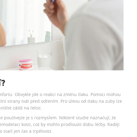
í?
komfortu. Obvykle jde o reakci na změnu tlaku. Pomoci mohou
itřní strany tvář před odřením. Pro úlevu od tlaku na zuby lze
ížíte zátěž na čelist.
ale používejte je s rozmyslem. Některé studie naznačují, že
modelaci kosti, což by mohlo prodloužit dobu léčby. Raději
stačí jen čas a trpělivost.