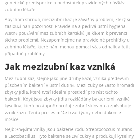
genetické predispozice a nedostatek pravidelných návštěv
zubního lékaře.
Abychom shrnuli, mezizubní kaz je závažný problém, který si
zaslouží naši pozornost. Pravidelná a pečlivá ústní hygiena,
včetně používání mezizubních kartáčků, je klíčem k prevenci
těchto problémů. Nezapomínejme na pravidelné prohlídky u
zubního lékaře, které nám mohou pomoci včas odhalit a řešit
případné problémy.
Jak mezizubní kaz vzniká
Mezizubní kaz, stejně jako jiné druhy kazů, vzniká především
působením bakterií v ústní dutině. Mezi zuby se často hromadí
zbytky jídla, které tvoří ideální prostředí pro růst těchto
bakterií. Když jsou zbytky jídla rozkládány bakteriemi, vzniká
kyselina, která postupně narušuje zubní sklovinu a způsobuje
vznik kazu. Tento proces může trvat týdny nebo dokonce
měsíce.
Nejběžnějšími viníky jsou bakterie rodu Streptococcus mutans
a Lactobacillus. Tyto bakterie se živí cukry a produkují kyseliny,