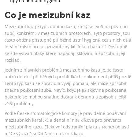
Tipy na dentální hygienu
Co je mezizubní kaz
Mezizubní kaz je typ zubního kazu, který se tvoří na povrchu
zubů, konkrétně v mezizubních prostorech. Tyto prostory jsou
často obtížně přístupné při běžné ústní hygieně, což z nich dělá
ideální místo pro usazování zbytků jídla a bakterií. Postupně
se zde vytváří plaky, které napadají sklovinu a způsobují její
rozklad.
Jedním z hlavních problémů mezizubního kazu je, že často
uniká detekci při běžných prohlídkách, dokud není příliš pozdě.
Tento typ kazu se zpravidla vyvíjí pomalu, ale může způsobit
značné poškození zubů. Navíc, když je již sklovina poškozena,
bakterie se mohou snadno dostat k dentinu a způsobit ještě
větší problémy.
Podle České stomatologické komory je pravidelné používání
mezizubních kartáčků a dentální nitě klíčové pro prevenci
mezizubního kazu. Efektivní odstranění plaku z těchto oblastí
může výrazně snížit šanci na vznik kazu.