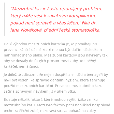
"Mezizubní kaz je často opomíjený problém,
který může vést k závažným komplikacím,
pokud není správně a včas léčen," říká dr.
Jana Nováková, přední česká stomatoložka.
Další výhodou mezizubních kartáčků je, že pomáhají při
prevenci zánětů dásní, které mohou být dalším důsledkem
nahromaděného plaku. Mezizubní kartáčky jsou navrženy tak,
aby se dostaly do úzkých prostor mezi zuby, kde běžný
kartáček nemá šanci.
Je důležité zdůraznit, že nejen dospělí, ale i děti a teenageři by
měli být vedeni ke správné dentální hygieně, která zahrnuje
použití mezizubních kartáčků. Prevence mezizubního kazu
začíná správným návykem již v útlém věku.
Existuje několik faktorů, které mohou zvýšit riziko vzniku
mezizubního kazu. Mezi tyto faktory patří například nesprávná
technika čištění zubů, nezdravá strava bohatá na cukry,