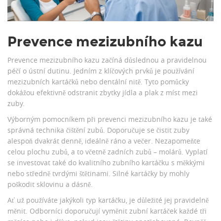
Prevence mezizubního kazu
Prevence mezizubního kazu začíná důslednou a pravidelnou
péčí o ústní dutinu. Jedním z klíčových prvků je používání
mezizubních kartáčků nebo dentální nitě. Tyto pomůcky
dokážou efektivně odstranit zbytky jídla a plak z míst mezi
zuby.
Výborným pomocníkem při prevenci mezizubního kazu je také
správná technika čištění zubů. Doporučuje se čistit zuby
alespoň dvakrát denně, ideálně ráno a večer. Nezapomeňte
celou plochu zubů, a to včetně zadních zubů – molárů. Vyplatí
se investovat také do kvalitního zubního kartáčku s měkkými
nebo středně tvrdými štětinami. Silné kartáčky by mohly
poškodit sklovinu a dásně.
Ať už používáte jakýkoli typ kartáčku, je důležité jej pravidelně
měnit. Odborníci doporučují vyměnit zubní kartáček každé tři