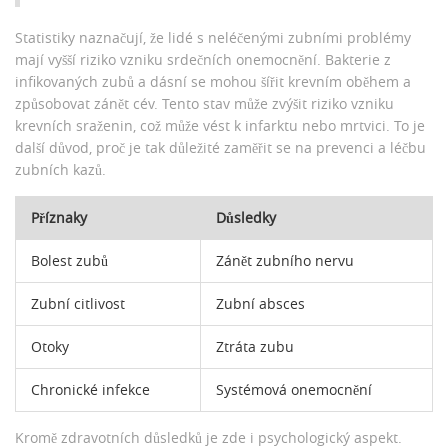
Statistiky naznačují, že lidé s neléčenými zubními problémy
mají vyšší riziko vzniku srdečních onemocnění. Bakterie z
infikovaných zubů a dásní se mohou šířit krevním oběhem a
způsobovat zánět cév. Tento stav může zvýšit riziko vzniku
krevních sraženin, což může vést k infarktu nebo mrtvici. To je
další důvod, proč je tak důležité zaměřit se na prevenci a léčbu
zubních kazů.
Příznaky
Důsledky
Bolest zubů
Zánět zubního nervu
Zubní citlivost
Zubní absces
Otoky
Ztráta zubu
Chronické infekce
Systémová onemocnění
Kromě zdravotních důsledků je zde i psychologický aspekt.