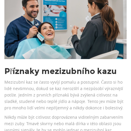
Příznaky mezizubního kazu
Mezizubní kaz se často vyvíjí pomalu a postupně. Často si ho
lidé nevšimnou, dokud se kaz nerozšíří a nezpůsobí výraznější
potíže. Jedním z prvních příznaků bývá zvýšená citlivost na
sladké, studené nebo teplé jídlo a nápoje. Tento jev může být
pro mnoho lidí velmi nepříjemný a někdy dokonce i bolestivý.
Někdy může být citlivost doprovázena viditelným zabarvením
mezi zuby. Tmavé skvrny nebo malá dírka v této oblasti jsou
jasnými signály, že by se mohlo jednat o mezizubní kaz.