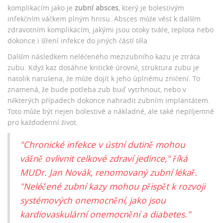
komplikacím jako je
zubní absces
, který je bolestivým
infekčním váčkem plným hnisu. Absces může vést k dalším
zdravotním komplikacím, jakými jsou otoky tváře, teplota nebo
dokonce i šíření infekce do jiných částí těla.
Dalším následkem neléčeného mezizubního kazu je ztráta
zubu. Když kaz dosáhne kritické úrovně, struktura zubu je
natolik narušena, že může dojít k jeho úplnému zničení. To
znamená, že bude potřeba zub buď vytrhnout, nebo v
některých případech dokonce nahradit zubním implantátem.
Toto může být nejen bolestivé a nákladné, ale také nepříjemné
pro každodenní život.
"Chronické infekce v ústní dutině mohou
vážně ovlivnit celkové zdraví jedince," říká
MUDr. Jan Novák, renomovaný zubní lékař.
"Neléčené zubní kazy mohou přispět k rozvoji
systémových onemocnění, jako jsou
kardiovaskulární onemocnění a diabetes."