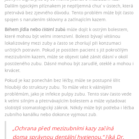
Dalším typickým příznakem je nepříjemná chuť v ústech, která
přetrvává bez zjevného důvodu. Tento problém může být často
spojen s narušením skloviny a začínajícím kazem.
Během jídla nebo čištění zubů
může dojít k ostrým bolestem,
které mohou být velmi intenzivní. Bolesti bývají většinou
lokalizovány mezi zuby a často se zhoršují při konzumaci
určitých potravin. Pokud je postižen pacient s již pokročilým
mezizubním kazem, může se objevit také zánět dásní v okolí
postiženého zubu. Dásně mohou být zarudlé, oteklé a mohou i
krvácet.
Pokud je kaz ponechán bez léčby, může se postupně šířit
hlouběji do struktury zubu. To může vést k vážnějším
problémům, jako je infekce pulpy zubu. Tento stav často vede
k velmi silným a přetrvávajícím bolestem a může vyžadovat
složitější stomatologický zákrok. Někdy může být potřeba i léčba
zubního kanálku nebo dokonce vyjmout zub.
„Ochrana před mezizubními kazy začíná
doma správnou dentální hygienou,“ říká Dr.