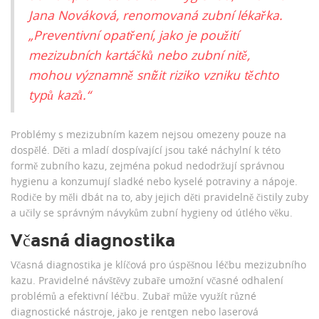
Jana Nováková, renomovaná zubní lékařka.
„Preventivní opatření, jako je použití
mezizubních kartáčků nebo zubní nitě,
mohou významně snížit riziko vzniku těchto
typů kazů.“
Problémy s mezizubním kazem nejsou omezeny pouze na
dospělé. Děti a mladí dospívající jsou také náchylní k této
formě zubního kazu, zejména pokud nedodržují správnou
hygienu a konzumují sladké nebo kyselé potraviny a nápoje.
Rodiče by měli dbát na to, aby jejich děti pravidelně čistily zuby
a učily se správným návykům zubní hygieny od útlého věku.
Včasná diagnostika
Včasná diagnostika je klíčová pro úspěšnou léčbu mezizubního
kazu. Pravidelné návštěvy zubaře umožní včasné odhalení
problémů a efektivní léčbu. Zubař může využít různé
diagnostické nástroje, jako je rentgen nebo laserová