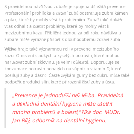
S pravidelnou návštěvou zubaře je spojena důležitá prevence.
Profesionální prohlídka a čištění zubů odstraňuje zubní kámen
a plak, které by mohly vést k problémům. Zubař také dokáže
včas odhalit a ošetřit problémy, které by mohly vést k
mezizubnímu kazu. Přibližně jednou za půl roku návštěva u
zubaře může výrazně přispět k dlouhodobému zdraví zubů.
Výživa
hraje také významnou roli v prevenci mezizubního
kazu. Omezení sladkých a kyselých potravin, které mohou
narušovat zubní sklovinu, je velmi důležité. Doporučuje se
konzumace potravin bohatých na vápník a vitamín D, které
posilují zuby a dásně. Časté žvýkání gumy bez cukru může také
podpořit produkci slin, které přirozeně čistí zuby a ústa.
„Prevence je jednodušší než léčba. Pravidelná
a důkladná dentální hygiena může ušetřit
mnoho problémů a bolesti,“ říká doc. MUDr.
Jan Bílý, odborník na dentální hygienu.