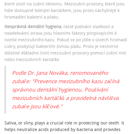
které útočí na zubní sklovinu. Mezizubní prostory, které jsou
hůře dostupné běžným kartáčkem, jsou proto náchylnější k
hromadění bakterií a plaku.
Nesprávná dentální hygiena
, časté požívání sladkostí a
neadekvátní strava jsou hlavními faktory přispívajícími k
tvorbě mezizubního kazu. Pokud se po jídle v ústech hromadí
cukry, poskytují bakteriím živnou půdu. Proto je nesmírně
důležité důkladně čistit mezizubní prostory pomocí zubní nitě
nebo mezizubních kartáčků.
Podle Dr. Jana Nováka, renomovaného
zubaře: "Prevence mezizubního kazu začíná
správnou dentální hygienou. Používání
mezizubních kartáčků a pravidelná návštěva
zubaře jsou klíčové."
Saliva, or sliny, plays a crucial role in protecting our teeth. It
helps neutralize acids produced by bacteria and provides