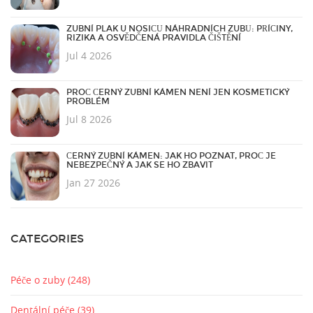
ZUBNÍ PLAK U NOSIČŮ NÁHRADNÍCH ZUBŮ: PŘÍČINY,
RIZIKA A OSVĚDČENÁ PRAVIDLA ČIŠTĚNÍ
Jul 4 2026
PROČ ČERNÝ ZUBNÍ KÁMEN NENÍ JEN KOSMETICKÝ
PROBLÉM
Jul 8 2026
ČERNÝ ZUBNÍ KÁMEN: JAK HO POZNAT, PROČ JE
NEBEZPEČNÝ A JAK SE HO ZBAVIT
Jan 27 2026
CATEGORIES
Péče o zuby
(248)
Dentální péče
(39)