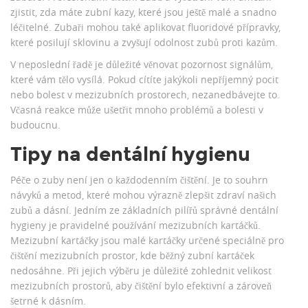
zjistit, zda máte zubní kazy, které jsou ještě malé a snadno
léčitelné. Zubaři mohou také aplikovat fluoridové přípravky,
které posilují sklovinu a zvyšují odolnost zubů proti kazům.
V neposlední řadě je důležité věnovat pozornost signálům,
které vám tělo vysílá. Pokud cítíte jakýkoli nepříjemný pocit
nebo bolest v mezizubních prostorech, nezanedbávejte to.
Včasná reakce může ušetřit mnoho problémů a bolesti v
budoucnu.
Tipy na dentální hygienu
Péče o zuby není jen o každodenním čištění. Je to souhrn
návyků a metod, které mohou výrazně zlepšit zdraví našich
zubů a dásní. Jedním ze základních pilířů správné dentální
hygieny je pravidelné používání mezizubních kartáčků.
Mezizubní kartáčky jsou malé kartáčky určené speciálně pro
čištění mezizubních prostor, kde běžný zubní kartáček
nedosáhne. Při jejich výběru je důležité zohlednit velikost
mezizubních prostorů, aby čištění bylo efektivní a zároveň
šetrné k dásním.