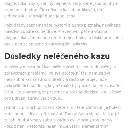
diagnostika, aby zjistil i ty nejmenší kazy, které jsou pouhým
okem neviditelné. Čím dříve je kaz identifikován, tím
jednodušší a šetrnější bude jeho léčba.
Pokud tedy zaznamenáte některý z těchto příznaků, neváhejte
navštívit zubaře co nejdříve. Preventivní péče a včasná
diagnostika vám mohou ušetřit nejen bolest a diskomfort, ale i
čas a peníze spojené s náročnějšími zákroky.
Důsledky neléčeného kazu
Neléčený mezizubní kaz může způsobit celou řadu vážných
zdravotních problémů. Ve své počáteční fázi nemusí být
mezizubní kaz snadno viditelný a často se projeví až v
pokročilejších stádiích, kdy už může být pozdě na jeho zásadní
léčbu. To znamená, že prevence a včasná detekce jsou klíčové
pro udržení zdraví vašich zubů.
Jedním z prvních příznaků, které si můžete všimnout, je bolest
zubů nebo citlivost při kousání. Toto je často signál, že kaz již
zasáhl hlubší vrstvy zubu a začíná ovlivňovat zubní nervy.
Pokud není v této fázi léčen, může vést k elementárním