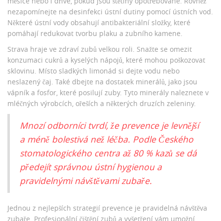
měsíce nebo i dříve, pokud jsou štětiny opotřebované. Rovněž
nezapomínejte na desinfekci ústní dutiny pomocí ústních vod.
Některé ústní vody obsahují antibakteriální složky, které
pomáhají redukovat tvorbu plaku a zubního kamene.
Strava hraje ve zdraví zubů velkou roli. Snažte se omezit
konzumaci cukrů a kyselých nápojů, které mohou poškozovat
sklovinu. Místo sladkých limonád si dejte vodu nebo
neslazený čaj. Také dbejte na dostatek minerálů, jako jsou
vápník a fosfor, které posilují zuby. Tyto minerály naleznete v
mléčných výrobcích, ořeších a některých druzích zeleniny.
Mnozí odborníci tvrdí, že prevence je levnější
a méně bolestivá než léčba. Podle Českého
stomatologického centra až 80 % kazů se dá
předejít správnou ústní hygienou a
pravidelnými návštěvami zubaře.
Jednou z nejlepších strategií prevence je pravidelná návštěva
zubaře. Profesionální čištění zubů a vyšetření vám umožní