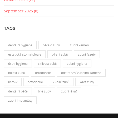
September 2025
(8)
TAGS
dentální hygiena
péče o zuby
zubní kámen
estetická stomatologie
bělení zubů
zubní fazety
ústní hygiena
citlivost zubů
zubní hygiena
bolest zubů
ortodoncie
odstranění zubního kamene
úsměv
ortodontie
čištění zubů
křivé zuby
dentální péče
bílé zuby
zubní lékař
zubní implantáty