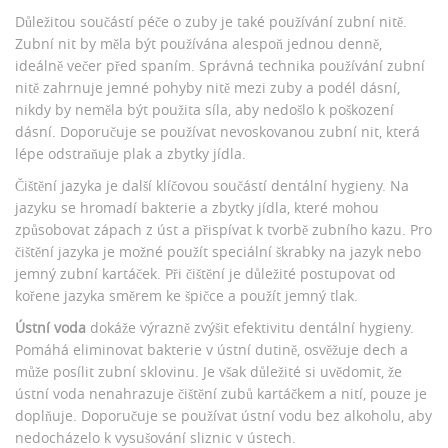
Důležitou součástí péče o zuby je také používání zubní nitě.
Zubní nit by měla být používána alespoň jednou denně,
ideálně večer před spaním. Správná technika používání zubní
nitě zahrnuje jemné pohyby nitě mezi zuby a podél dásní,
nikdy by neměla být použita síla, aby nedošlo k poškození
dásní. Doporučuje se používat nevoskovanou zubní nit, která
lépe odstraňuje plak a zbytky jídla.
Čištění jazyka je další klíčovou součástí dentální hygieny. Na
jazyku se hromadí bakterie a zbytky jídla, které mohou
způsobovat zápach z úst a přispívat k tvorbě zubního kazu. Pro
čištění jazyka je možné použít speciální škrabky na jazyk nebo
jemný zubní kartáček. Při čištění je důležité postupovat od
kořene jazyka směrem ke špičce a použít jemný tlak.
Ústní voda
dokáže výrazně zvýšit efektivitu dentální hygieny.
Pomáhá eliminovat bakterie v ústní dutině, osvěžuje dech a
může posílit zubní sklovinu. Je však důležité si uvědomit, že
ústní voda nenahrazuje čištění zubů kartáčkem a nití, pouze je
doplňuje. Doporučuje se používat ústní vodu bez alkoholu, aby
nedocházelo k vysušování sliznic v ústech.