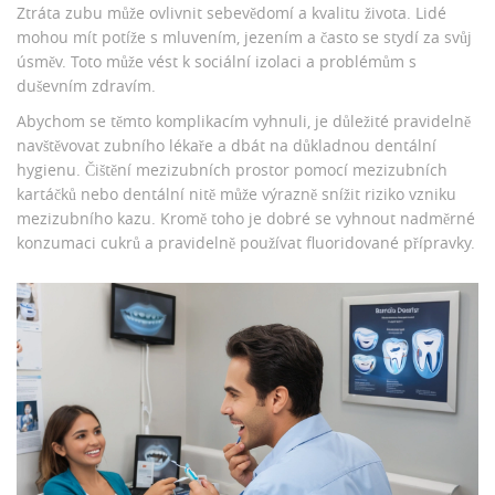
Ztráta zubu může ovlivnit sebevědomí a kvalitu života. Lidé
mohou mít potíže s mluvením, jezením a často se stydí za svůj
úsměv. Toto může vést k sociální izolaci a problémům s
duševním zdravím.
Abychom se těmto komplikacím vyhnuli, je důležité pravidelně
navštěvovat zubního lékaře a dbát na důkladnou dentální
hygienu. Čištění mezizubních prostor pomocí mezizubních
kartáčků nebo dentální nitě může výrazně snížit riziko vzniku
mezizubního kazu. Kromě toho je dobré se vyhnout nadměrné
konzumaci cukrů a pravidelně používat fluoridované přípravky.