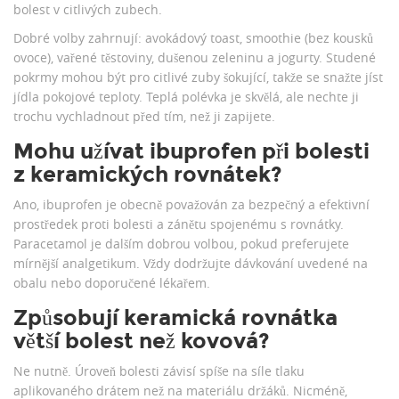
bolest v citlivých zubech.
Dobré volby zahrnují: avokádový toast, smoothie (bez kousků
ovoce), vařené těstoviny, dušenou zeleninu a jogurty. Studené
pokrmy mohou být pro citlivé zuby šokující, takže se snažte jíst
jídla pokojové teploty. Teplá polévka je skvělá, ale nechte ji
trochu vychladnout před tím, než ji zapijete.
Mohu užívat ibuprofen při bolesti
z keramických rovnátek?
Ano, ibuprofen je obecně považován za bezpečný a efektivní
prostředek proti bolesti a zánětu spojenému s rovnátky.
Paracetamol je dalším dobrou volbou, pokud preferujete
mírnější analgetikum. Vždy dodržujte dávkování uvedené na
obalu nebo doporučené lékařem.
Způsobují keramická rovnátka
větší bolest než kovová?
Ne nutně. Úroveň bolesti závisí spíše na síle tlaku
aplikovaného drátem než na materiálu držáků. Nicméně,