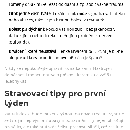
Lomený držák může řezat do dásní a způsobit vážné trauma.
Otok jedné části tváře:
Lokální otok může signalizovat infekci
nebo absces, nikoliv jen běžnou bolest z rovnátek.
Bolest při dýchání:
Pokud vás bolí zub i bez jakéhokoliv
tlaku z jídla nebo doteku, může jít o problém s nervem
(pulpitida).
Krvácení, které neustává:
Lehké krvácení při čištění je běžné,
ale pokud krev proudí samovolně, něco je špatně.
Nikdy se nepokoušejte opravit rovnátka sami. Nástroje z
domácnosti mohou natrvalo poškodit keramiku a zvětšit
léčebný čas.
Stravovací tipy pro první
týden
Váš žaludek si bude muset zvyknout na novou realitu. Vyhněte
se tvrdým, lepivým a křupavým potravinám. Ty nejen ohrožují
rovnátka, ale také nutí vaše čelisti pracovat silněji, což zesiluje