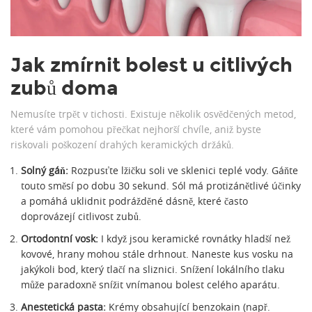
Jak zmírnit bolest u citlivých
zubů doma
Nemusíte trpět v tichosti. Existuje několik osvědčených metod,
které vám pomohou přečkat nejhorší chvíle, aniž byste
riskovali poškození drahých keramických držáků.
Solný gáň:
Rozpusťte lžičku soli ve sklenici teplé vody. Gáňte
touto směsí po dobu 30 sekund. Sól má protizánětlivé účinky
a pomáhá uklidnit podrážděné dásně, které často
doprovázejí citlivost zubů.
Ortodontní vosk:
I když jsou keramické rovnátky hladší než
kovové, hrany mohou stále drhnout. Naneste kus vosku na
jakýkoli bod, který tlačí na sliznici. Snížení lokálního tlaku
může paradoxně snížit vnímanou bolest celého aparátu.
Anestetická pasta:
Krémy obsahující benzokain (např.