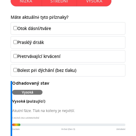
NÍZKÁ
STŘEDNÍ
VYSOKÁ
Máte aktuálně tyto příznaky?
Otok dásní/tváře
Prasklý držák
Přetrvávající krvácení
Bolest při dýchání (bez tlaku)
Odhadovaný stav
Vysoká
Vysoká (pulzující)
Akutní fáze. Tlak na kořeny je největší.
ČASOVÁ OSA UZDRAVOVÁNÍ
Začátek
Vrchol (Den 3)
Uklidnění