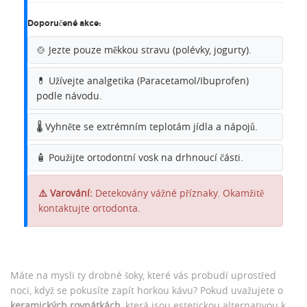
Doporučené akce:
🍲
Jezte pouze měkkou stravu (polévky, jogurty).
💊
Užívejte analgetika (Paracetamol/Ibuprofen)
podle návodu.
🌡️
Vyhněte se extrémním teplotám jídla a nápojů.
🧴
Použijte ortodontní vosk na drhnoucí části.
⚠️ Varování:
Detekovány vážné příznaky. Okamžitě
kontaktujte ortodonta.
Máte na mysli ty drobné šoky, které vás probudí uprostřed
noci, když se pokusíte zapít horkou kávu? Pokud uvažujete o
keramických rovnátkách
, která jsou
estetickou alternativou k