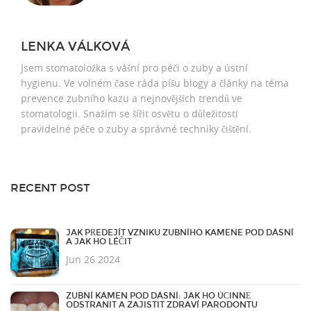
LENKA VÁLKOVÁ
Jsem stomatoložka s vášní pro péči o zuby a ústní
hygienu. Ve volném čase ráda píšu blogy a články na téma
prevence zubního kazu a nejnovějších trendů ve
stomatologii. Snažím se šířit osvětu o důležitosti
pravidelné péče o zuby a správné techniky čištění.
RECENT POST
JAK PŘEDEJÍT VZNIKU ZUBNÍHO KAMENE POD DÁSNÍ
A JAK HO LÉČIT
Jun 26 2024
ZUBNÍ KÁMEN POD DÁSNÍ: JAK HO ÚČINNĚ
ODSTRANIT A ZAJISTIT ZDRAVÍ PARODONTU