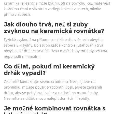
keramika je křehčí a může být hrubší na povrchu, což může vést
k většímu tření o sliznici a vedlejší bolesti v ústech, nikoliv
přímo v zubech.
Jak dlouho trvá, než si zuby
zvyknou na keramická rovnátka?
Fyzické zvyknutí na přítomnost cizího těla v ústech obvykle
zabere 2-4 týdny. Bolest po každé kontrole (utahování) trvá
obvykle 3-7 dní. Po prvních dvou měsících by měla být většina
nepohodlí minimální.
Co dělat, pokud mi keramický
držák vypadl?
Okamžitě kontaktujte svého ortodonta. Než půjdete na
prohlídku, můžete použít ortodontní vosk, abyste zabránili
drátu, aby se pohyboval volně a netlačil na ostatní zuby.
Nesnažte se držák znovu nalepit domácími lepidly.
Je možné kombinovat rovnátka s