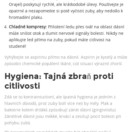
Orajel) poskytují rychlé, ale krátkodobé úlevy. Používejte je
opatrně a nezapomeňte si poté vyčistit zuby, aby nedošlo k
hromadění plaku.
Chladné kompresy:
Přiložení ledu přes tvář na oblast dásní
může snížot otok a tlumit nervové signály bolesti. Nikdy ne
aplikujte led přímo na zuby, pokud máte citlivost na
studené!
Vyhýbejte se aspirinu přímo na dásně. Aspirin je kyselý a může
způsobit chemické popálení tkáně, což situaci výrazně zhorší.
Hygiena: Tajná zbraň proti
citlivosti
Zdá se to kontraintuitivní, ale špatná hygiena je jedním z
hlavních důvodů, proč zuby bolí více než by měly. Plak a
bakterie kolem držáků způsobují zánět dásní (gingivitidu).
Zánětlivé dásně jsou měkké, krvácí a zesilují pocit bolesti při
pohybu zubů.