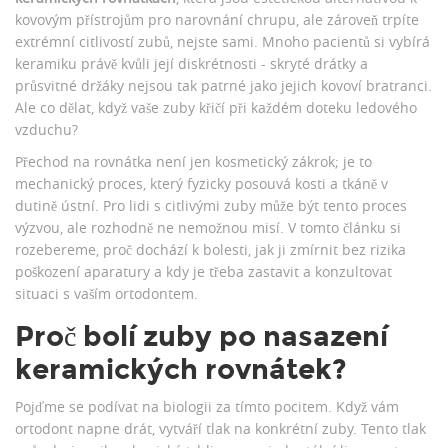
kovovým přístrojům pro narovnání chrupu
, ale zároveň trpíte
extrémní citlivostí zubů, nejste sami. Mnoho pacientů si vybírá
keramiku právě kvůli její diskrétnosti - skryté drátky a
průsvitné držáky nejsou tak patrné jako jejich kovoví bratranci.
Ale co dělat, když vaše zuby křičí při každém doteku ledového
vzduchu?
Přechod na rovnátka není jen kosmetický zákrok; je to
mechanický proces, který fyzicky posouvá kosti a tkáně v
dutině ústní. Pro lidi s citlivými zuby může být tento proces
výzvou, ale rozhodně ne nemožnou misí. V tomto článku si
rozebereme, proč dochází k bolesti, jak ji zmírnit bez rizika
poškození aparatury a kdy je třeba zastavit a konzultovat
situaci s vaším
ortodontem
.
Proč bolí zuby po nasazení
keramických rovnátek?
Pojďme se podívat na biologii za tímto pocitem. Když vám
ortodont napne drát, vytváří tlak na konkrétní zuby. Tento tlak