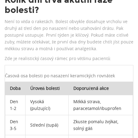
bolesti?
Není to věda o raketách. Bolest obvykle dosahuje vrcholu ve
druhý až třetí den po nasazení nebo utahování drátu. Pak
postupně ustupuje. První týden je klíčový. Pokud máte citlivé
zuby, můžete očekávat, že první dva dny budete chtít jíst pouze
měkkou stravu a možná i používat analgetika.
Zde je realistický časový rámec pro většinu pacientů:
Časová osa bolesti po nasazení keramických rovnátek
Doba
Úroveň bolesti
Doporučená akce
Den
Vysoká
Měkká strava,
1-2
(pulzující)
paracetamol/ibuprofen
Den
Zkuste pomalu žvýkat,
Střední (tupá)
3-5
solný gáň