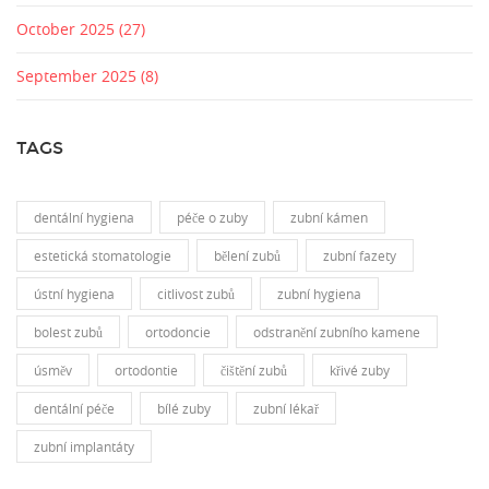
October 2025
(27)
September 2025
(8)
TAGS
dentální hygiena
péče o zuby
zubní kámen
estetická stomatologie
bělení zubů
zubní fazety
ústní hygiena
citlivost zubů
zubní hygiena
bolest zubů
ortodoncie
odstranění zubního kamene
úsměv
ortodontie
čištění zubů
křivé zuby
dentální péče
bílé zuby
zubní lékař
zubní implantáty