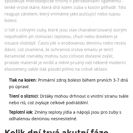
způsobuje mikroskopické trhliny v periodontální ligamentu -
tenké vrstvě tkáně, která drží kořen zuba v kostní příhodě. Tělo
reaguje zánětem, který vnímáme jako pulzující nebo tupou
bolest.
U lidí s
citlivými zuby
, které jsou
stav charakterizovaný ostrým
nepohodím při stimulaci teplotou, chutí nebo dotekem
je
situace složitější. Často jde o erodovanou dentinu nebo recesi
dásní, což znamená, že ochranná vrstva emailu je tenčí.
Keramické rovnátky mohou tuto citlivost dočasně zvýšit,
protože materiál je tvrdší a méně pružný než některé moderní
elastomery, takže tlak působí přímo na citlivé oblasti.
Tlak na kořen:
Primární zdroj bolesti během prvních 3-7 dnů
po úpravě.
Tření o sliznici:
Držáky mohou drhnout o vnitřní stranu tváře
nebo rtů, což zvyšuje celkové podráždění.
Teplotní šok:
Změny teploty jídla a nápojů jsou pro zuby s
odhalenou dentinou nesnesitelné.
Kolik dní trvá akutní fáze