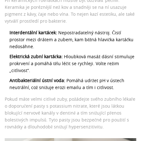
Při keramických rovnátkách musíte být obzvlášť pečliví.
Keramika je poréznější než kov a snadněji se na ní usazuje
pigment z kávy, čaje nebo vína. To nejen kazí estetiku, ale také
vytváří prostředí pro bakterie.
Interdentální kartáček:
Nepostradatelný nástroj. Čistí
prostor mezi drátem a zubem, kam běžná hlavička kartáčku
nedosáhne.
Elektrická zubní kartáčka:
Hloubková masáž dásní stimuluje
prokrvení a pomáhá tělu léčit se rychleji. Volte režim
„citlivost“.
Antibakteriální ústní voda:
Pomáhá udržet pH v ústech
neutrální, což snižuje erozi emailu a tím i citlivost.
Pokud máte velmi citlivé zuby, požádejte svého zubního lékaře
o doporučení pasty s
potassium nitrate
, které jsou
látkou
blokující nervové kanály v dentině a tím snižující přenos
bolestivých impulsů
. Tyto pasty jsou bezpečné pro použití s
rovnátky a dlouhodobě snižují hypersenzitivitu.