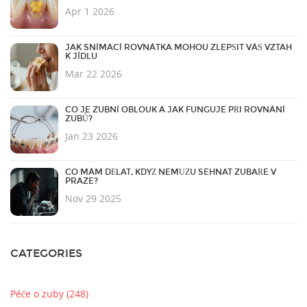
Apr 1 2026
JAK SNÍMACÍ ROVNÁTKA MOHOU ZLEPŠIT VÁŠ VZTAH
K JÍDLU
Mar 22 2026
CO JE ZUBNÍ OBLOUK A JAK FUNGUJE PŘI ROVNÁNÍ
ZUBŮ?
Jan 23 2026
CO MÁM DĚLAT, KDYŽ NEMŮŽU SEHNAT ZUBAŘE V
PRAZE?
Nov 29 2025
CATEGORIES
Péče o zuby
(248)