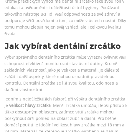
Kromě praktických výhod má dentální zrcátko také svou roli v
edukaci a uvědomění si důležitosti ústní hygieny. Používání
takového nástroje učí lidi větší odpovědnosti za své zdraví a
podporuje větší povědomí o tom, co může v ústech nastat. Díky
tomu mohou zlepšit nejen svůj vzhled, ale i celkovou kvalitu
života.
Jak vybírat dentální zrcátko
Výběr správného dentálního zrcátka může výrazně ovlivnit vaši
schopnost efektivně monitorovat stav ústní dutiny. Kromě
základních vlastností, jako je velikost a materiál, je důležité
zvážit i další aspekty, které mohou usnadnit pravidelnou
kontrolu. Dentální zrcátka se liší svou kvalitou, odolností a
dalšími vlastnostmi.
Jedním z nejdůležitějších faktorů při výběru dentálního zrcátka
je
velikost hlavy zrcátka
. Menší zrcátka umožňují lepší přístup k
těžko dostupným oblastem, zatímco větší zrcátka mohou
poskytnout širší pohled na oblast zubů a dásní. Pro běžné
domácí použití je ideální velikost hlavy zrcátka mezi 18 mm a
24 mm. Materiál, ze kterého je zrcátko vyrobeno, je dalším