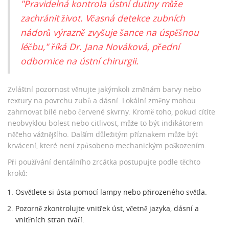
"Pravidelná kontrola ústní dutiny může
zachránit život. Včasná detekce zubních
nádorů výrazně zvyšuje šance na úspěšnou
léčbu," říká Dr. Jana Nováková, přední
odbornice na ústní chirurgii.
Zvláštní pozornost věnujte jakýmkoli změnám barvy nebo
textury na povrchu zubů a dásní. Lokální změny mohou
zahrnovat bílé nebo červené skvrny. Kromě toho, pokud cítíte
neobvyklou bolest nebo citlivost, může to být indikátorem
něčeho vážnějšího. Dalším důležitým příznakem může být
krvácení, které není způsobeno mechanickým poškozením.
Při používání dentálního zrcátka postupujte podle těchto
kroků:
Osvětlete si ústa pomocí lampy nebo přirozeného světla.
Pozorně zkontrolujte vnitřek úst, včetně jazyka, dásní a
vnitřních stran tváří.