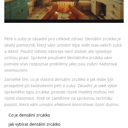
Péče o zuby je zásadní pro celkové zdraví. Dentální zrcátko je
skvělý pomocník, který vám umožní lépe vidět stav vašich zubů
a dásní. Použití tohoto nástroje není složité, ale vyžaduje
určitou praxi. Správné používání dentálního zrcátka vám
pomůže včas rozpoznat problémy jako jsou zubní nádorová
onemocnění.
Začněme tím, co je vlastně dentální zrcátko a jak může být
prospěšné při každodenní péči o zuby. Zásadní je také výběr
správného typu zrcátka, protože různé modely mohou mít
různé vlastnosti. Poté se zaměříme na správnou techniku
použití, která vám umožní efektivně kontrolovat ústní dutinu.
Co je dentální zrcátko
Jak vybírat dentální zrcátko