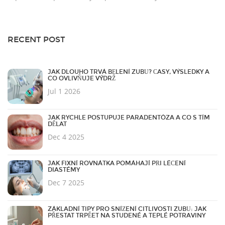
RECENT POST
JAK DLOUHO TRVÁ BĚLENÍ ZUBŮ? ČASY, VÝSLEDKY A
CO OVLIVŇUJE VÝDRŽ
Jul 1 2026
JAK RYCHLE POSTUPUJE PARADENTÓZA A CO S TÍM
DĚLAT
Dec 4 2025
JAK FIXNÍ ROVNÁTKA POMÁHAJÍ PŘI LÉČENÍ
DIASTÉMY
Dec 7 2025
ZÁKLADNÍ TIPY PRO SNÍŽENÍ CITLIVOSTI ZUBŮ: JAK
PŘESTAT TRPĚET NA STUDENÉ A TEPLÉ POTRAVINY