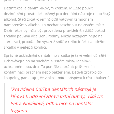
Dezinfekce je dalším klíčovým krokem. Můžete použít
dezinfekční prostředek určený pro dentální nástroje nebo čistý
alkohol. Stačí zrcátko jemně otřít vatovým tamponem
namočeným v alkoholu a nechat zaschnout na čistém místě.
Dezinfekce by měla být provedena pravidelně, zvláště pokud
zrcátko používá více členů rodiny. Nikdy nezapomínejte na
sterilizaci, protože tím výrazně snížíte riziko infekcí a udržíte
zrcátko v nejlepší kondici.
Správné uskladnění dentálního zrcátka je také velmi důležité.
Uchovávejte ho na suchém a čistém místě, ideálně v
ochranném pouzdru. To pomůže zabránit poškození a
kontaminaci prachem nebo bakteriemi. Dáte-li zrcátko do
koupelny, pamatujte, že vlhkost může přispívat k růstu bakterií.
"Pravidelná údržba dentálních nástrojů je
klíčová k udržení zdraví ústní dutiny," říká Dr.
Petra Nováková, odbornice na dentální
hygienu.