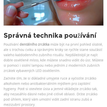
Správná technika používání
Používání
dentálního zrcátka
může být na první pohled složité,
ale s trochou cviku a správnými kroky se rychle stane součástí
vašeho každodenního zubního rituálu. Nejdůležitější je najít
dobře osvětlené místo, kde můžete snadno vidět do úst. Můžete
si pomoci i stolní lampou nebo jedním z moderních zubních
zrcátek vybavených LED osvětlením.
Začněte tím, že si důkladně umyjete ruce a vyčistíte zrcátko
alkoholem nebo antibakteriálním mýdlem pro zajištění
hygieny. Poté si otevřete ústa a jemně vkládejte zrcátko tak,
aby nezasáhlo dásně nebo jiné citlivé oblasti. Držte zrcátko
pod úhlem, který vám umožní vidět zadní stranu zubů a
mezizubní prostory.