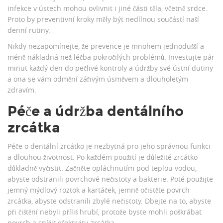
infekce v ústech mohou ovlivnit i jiné části těla, včetně srdce.
Proto by preventivní kroky měly být nedílnou součástí naší
denní rutiny.
Nikdy nezapomínejte, že prevence je mnohem jednodušší a
méně nákladná než léčba pokročilých problémů. Investujte pár
minut každý den do pečlivé kontroly a údržby své ústní dutiny
a ona se vám odmění zářivým úsměvem a dlouholetým
zdravím.
Péče a údržba dentálního
zrcátka
Péče o dentální zrcátko je nezbytná pro jeho správnou funkci
a dlouhou životnost. Po každém použití je důležité zrcátko
důkladně vyčistit. Začněte opláchnutím pod teplou vodou,
abyste odstranili povrchové nečistoty a bakterie. Poté použijte
jemný mýdlový roztok a kartáček, jemně očistěte povrch
zrcátka, abyste odstranili zbylé nečistoty. Dbejte na to, abyste
při čištění nebyli příliš hrubí, protože byste mohli poškrábat
povrch a snížit efektivitu zrcátka.