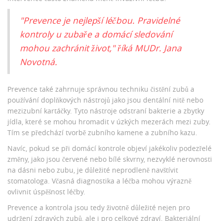
"Prevence je nejlepší léčbou. Pravidelné
kontroly u zubaře a domácí sledování
mohou zachránit život," říká MUDr. Jana
Novotná.
Prevence také zahrnuje správnou techniku čistění zubů a
používání doplňkových nástrojů jako jsou dentální nitě nebo
mezizubní kartáčky. Tyto nástroje odstraní bakterie a zbytky
jídla, které se mohou hromadit v úzkých mezerách mezi zuby.
Tím se předchází tvorbě zubního kamene a zubního kazu.
Navíc, pokud se při domácí kontrole objeví jakékoliv podezřelé
změny, jako jsou červené nebo bílé skvrny, nezvyklé nerovnosti
na dásni nebo zubu, je důležité neprodleně navštívit
stomatologa. Včasná diagnostika a léčba mohou výrazně
ovlivnit úspěšnost léčby.
Prevence a kontrola jsou tedy životně důležité nejen pro
udržení zdravých zubů, ale i pro celkové zdraví. Bakteriální