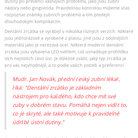
dutiny při prevenci vážnějších problémů, jako jsou zubní
nádory nebo gingivitida. Pravidelnou kontrolou můžeme včas
rozpoznat známky zubních problémů a tím předejít
dlouhodobým komplikacím.
Dentální zrcátka se vyrábějí v několika různých verzích. Některé
jsou jednorázové a vyrobené z plastu, jiné jsou z odolnějších
materiálů jako je nerezová ocel. Některá moderní dentální
zrcátka jsou vybavena LED světlem, což usnadňuje prohlídku
těch nejtěžších částí úst. Je důležité zvážit, jaký typ zrcátka je
pro vás nejvhodnější, a to podle vašich potřeb a preferencí.
Mudr. Jan Novák, přední český zubní lékař,
říká: "Dentální zrcátko je základním
nástrojem pro každého, kdo chce mít své
zuby v dobrém stavu. Pomáhá nejen vidět to,
co je skryté, ale také motivuje k pravidelné
údržbě ústní dutiny."