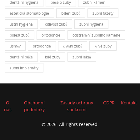
dentální hygiena
péče o zuby
zubní kámen
estetická stomatologie
bělení zubů
zubní fazety
ústní hygiena
citlivost zubů
zubní hygiena
bolest zubů
ortodoncie
odstranění zubního kamene
úsměv
ortodontie
čištění zubů
křivé zuby
dentální péče
bílé zuby
zubní lékař
zubní implantáty
O
Obchodní
Zásady ochrany
GDPR
Kontakt
nás
podmínky
soukromí
© 2026. All rights reserved.