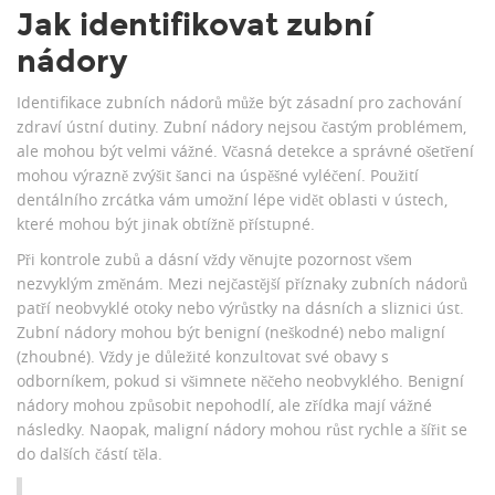
Jak identifikovat zubní
nádory
Identifikace zubních nádorů může být zásadní pro zachování
zdraví ústní dutiny. Zubní nádory nejsou častým problémem,
ale mohou být velmi vážné. Včasná detekce a správné ošetření
mohou výrazně zvýšit šanci na úspěšné vyléčení. Použití
dentálního zrcátka vám umožní lépe vidět oblasti v ústech,
které mohou být jinak obtížně přístupné.
Při kontrole zubů a dásní vždy věnujte pozornost všem
nezvyklým změnám. Mezi nejčastější příznaky zubních nádorů
patří neobvyklé otoky nebo výrůstky na dásních a sliznici úst.
Zubní nádory mohou být benigní (neškodné) nebo maligní
(zhoubné). Vždy je důležité konzultovat své obavy s
odborníkem, pokud si všimnete něčeho neobvyklého. Benigní
nádory mohou způsobit nepohodlí, ale zřídka mají vážné
následky. Naopak, maligní nádory mohou růst rychle a šířit se
do dalších částí těla.