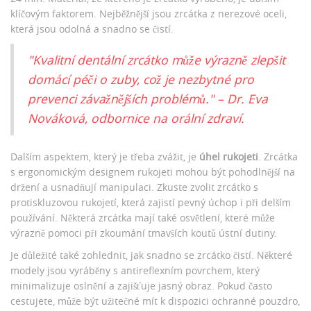
klíčovým faktorem. Nejběžnější jsou zrcátka z nerezové oceli,
která jsou odolná a snadno se čistí.
"Kvalitní dentální zrcátko může výrazně zlepšit
domácí péči o zuby, což je nezbytné pro
prevenci závažnějších problémů." – Dr. Eva
Nováková, odbornice na orální zdraví.
Dalším aspektem, který je třeba zvážit, je
úhel rukojeti
. Zrcátka
s ergonomickým designem rukojeti mohou být pohodlnější na
držení a usnadňují manipulaci. Zkuste zvolit zrcátko s
protiskluzovou rukojetí, která zajistí pevný úchop i při delším
používání. Některá zrcátka mají také osvětlení, které může
výrazně pomoci při zkoumání tmavších koutů ústní dutiny.
Je důležité také zohlednit, jak snadno se zrcátko čistí. Některé
modely jsou vyráběny s antireflexním povrchem, který
minimalizuje oslnění a zajišťuje jasný obraz. Pokud často
cestujete, může být užitečné mít k dispozici ochranné pouzdro,