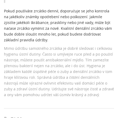
Pokud používáte zrcátko denně, doporučuje se jeho kontrola
na jakékoliv známky opotřebení nebo poškození. Jakmile
zjistíte jakékoli škrábance, praskliny nebo jiné vady, může být
načase zrcátko vyměnit za nové. Kvalitní dentální zrcátko vám
bude dobře sloužit mnoho let, pokud budete dodržovat
základní pravidla údržby.
Mimo údržbu samotného zrcátka je dobré sledovat i celkovou
hygienu ústní dutiny. Často si umývejte ruce před a po použití
nástroje, můžete použít antibakteriální mýdlo. Tím zamezíte
přenosu bakterií nejen na zrcátko, ale i do úst. Hygiena je
základem každé úspěšné péče o zuby a dentální zrcátko v tom
hraje klíčovou roli. Správná údržba a čištění dentálních
nástrojů může výrazně ovlivnit efektivitu vaší domácí péče o
zuby a zdraví ústní dutiny. Udržujte své nástroje čisté a zdravé
a ony vám pomohou udržet váš úsměv krásný a zdravý.