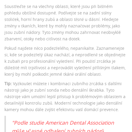
Soustřeďte se na všechny oblasti, které jsou při běžném
pohledu obtížně dostupné. Podívejte se na zadní stěny
stoliček, horní hrany zubů a oblasti těsně u dásní. Hledejte
změny v tkaních, které by mohly naznačovat problémy, jako
jsou zubní nádory. Tyto změny mohou zahrnovat neobvyklé
zbarvení, otoky nebo citlivost na dotek.
Pokud najdete něco podezřelého, nepanikařte. Zaznamenejte
si, kde se podezřelý úkaz nachází, a neprodleně se objednejte
k zubaři pro profesionální vyšetření. Při použití zrcátka je
důležité mít trpělivost a neprovádět vyšetření přílišným tlakem,
který by mohl poškodit jemné tkáně orální oblasti.
Tip:
Vyzkoušet můžete i kombinaci zubního zrcátka s dalšími
nástroji jako je zubní sonda nebo dentální škrabka. Tyto
nástroje vám umožní lepší přístup k problémovým oblastem a
detailnější kontrolu zubů. Moderní technologie jako dentální
kamery mohou dále zvýšit efektivitu vaší domácí prevence.
"Podle studie American Dental Association
může včasné odhalení zubních nádorů