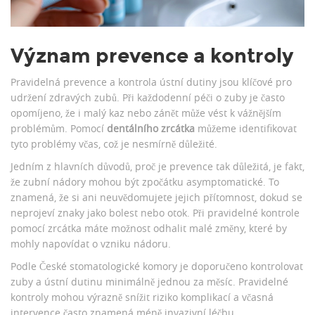
Význam prevence a kontroly
Pravidelná prevence a kontrola ústní dutiny jsou klíčové pro
udržení zdravých zubů. Při každodenní péči o zuby je často
opomíjeno, že i malý kaz nebo zánět může vést k vážnějším
problémům. Pomocí
dentálního zrcátka
můžeme identifikovat
tyto problémy včas, což je nesmírně důležité.
Jedním z hlavních důvodů, proč je prevence tak důležitá, je fakt,
že zubní nádory mohou být zpočátku asymptomatické. To
znamená, že si ani neuvědomujete jejich přítomnost, dokud se
neprojeví znaky jako bolest nebo otok. Při pravidelné kontrole
pomocí zrcátka máte možnost odhalit malé změny, které by
mohly napovídat o vzniku nádoru.
Podle České stomatologické komory je doporučeno kontrolovat
zuby a ústní dutinu minimálně jednou za měsíc. Pravidelné
kontroly mohou výrazně snížit riziko komplikací a včasná
intervence často znamená méně invazivní léčbu.