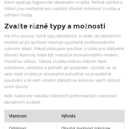
které zajišťuje hygienické skladování zrcátka. Pečlivá údržba a
čištění jsou nezbytné pro zajištění dlouhé životnosti zrcátka a
udržení čistoty.
Zvažte různé typy a možnosti
Na trhu existují různé typy dentálních zrcátek, od základních
modelů až po špičkové nástroje využívané profesionálními
zubními lékaři. Pokud plánujete používat zrcátko pro důkladné
domácí kontroly, může být investice do kvalitnějšího modelu
moudrou volbou. Taková zrcátka mohou nabízet lepší
viditelnost, odolnost a pohodlí při používání. Ujistěte se, že
vaše nové zrcátko je dostatečně pohodlné na pravidelné
používání a že vám umožní důkladnou kontrolu všech oblastí
ústní dutiny.
Níže naleznete tabulku některých preferovaných vlastností
dentálních zrcátek:
Vlastnost
Výhoda
Odolnost
Dlouhá životnost nástroje