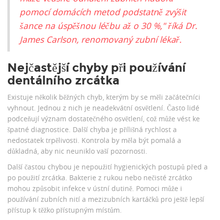
pomocí domácích metod podstatně zvýšit
šance na úspěšnou léčbu až o 30 %," říká Dr.
James Carlson, renomovaný zubní lékař.
Nejčastější chyby při používání
dentálního zrcátka
Existuje několik běžných chyb, kterým by se měli začátečníci
vyhnout. Jednou z nich je neadekvátní osvětlení. Často lidé
podceňují význam dostatečného osvětlení, což může vést ke
špatné diagnostice. Další chyba je přílišná rychlost a
nedostatek trpělivosti. Kontrola by měla být pomalá a
důkladná, aby nic neuniklo vaší pozornosti.
Další častou chybou je nepoužití hygienických postupů před a
po použití zrcátka. Bakterie z rukou nebo nečisté zrcátko
mohou způsobit infekce v ústní dutině. Pomoci může i
používání zubních nití a mezizubních kartáčků pro ještě lepší
přístup k těžko přístupným místům.