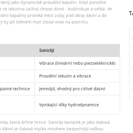
 známý jako dynamické proudění kapalin. Když ponoříte
k se tekutina začíná chovat divně - bublinkuje a stříká. Ve
T
udění kapaliny proniká mezi zuby, pod okraj dásní a do
ý by při běžném mytí zůstal viset na povrchu.
Sonický
Vibrace (lineární nebo piezoelektrické)
Proudění tekutin a vibrace
 špatné technice
Jemnější, vhodný pro citlivé dásně
Vynikající díky hydrodynamice
těnka, která drhne hrnce. Sonický kartáček je jako tlaková
ň dásní je tlaková myčka mnohem bezpečnější volbou.