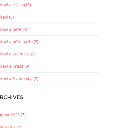
raví a krása
(15)
draví
(5)
draví a péče
(4)
raví a péče o tělo
(3)
draví a Wellness
(3)
draví a Krása
(3)
raví a životní styl
(2)
RCHIVES
ugust 2026
(7)
uly 2026
(32)