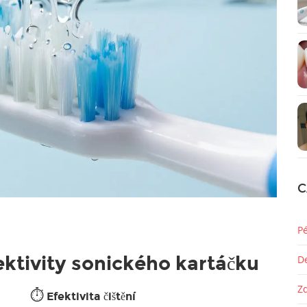
C
P
ektivity sonického kartáčku
D
Z
⏱️
Efektivita čištění