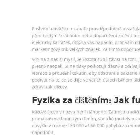
Poslední návštěva u zubaře pravděpodobně nezačala 
před tvrdým škrábáním nebo doporučení změnit tech
elektrický kartáček, možná vás napadlo, proč vám od
marketingový trik velkých značek. Za tímto doporučen
Většina z nás si myslí, že čistota zubů závisí na tom,
přesně naopak. Silné tlaky poškozuji dásně a odřívaj
vibrace a proudění tekutin, aby odstranila bakteri
podívat na to, co se děje ve vašich ústech během tě
zdraví tak klíčový.
Fyzika za čištěním: Jak 
Klíčové slovo v názvu není náhodné. Zatímco tradiční 
primárně mechanickým třením, sonické modely pracu
obvykle v rozmezí 30 000 až 60 000 pohybů za minutu
napodobit.