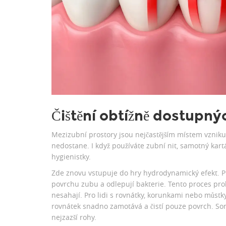
Čištění obtížně dostupný
Mezizubní prostory jsou nejčastějším místem vzniku 
nedostane. I když používáte zubní nit, samotný kart
hygienistky.
Zde znovu vstupuje do hry hydrodynamický efekt. Pr
povrchu zubu a odlepují bakterie. Tento proces probí
nesahají. Pro lidi s rovnátky, korunkami nebo můstk
rovnátek snadno zamotává a čistí pouze povrch. Soni
nejzazší rohy.