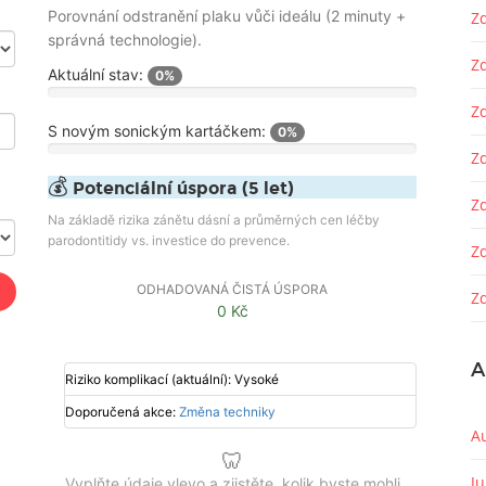
Porovnání odstranění plaku vůči ideálu (2 minuty +
Zd
správná technologie).
Z
Aktuální stav:
0%
Z
S novým sonickým kartáčkem:
0%
Zd
💰
Potenciální úspora (5 let)
Z
Na základě rizika zánětu dásní a průměrných cen léčby
parodontitidy vs. investice do prevence.
Z
ODHADOVANÁ ČISTÁ ÚSPORA
Zd
0 Kč
A
Riziko komplikací (aktuální):
Vysoké
Doporučená akce:
Změna techniky
A
🦷
J
Vyplňte údaje vlevo a zjistěte, kolik byste mohli