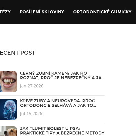
TÉZY
POSÍLENÍ SKLOVINY
ORTODONTICKÉ GUMIČKY
ECENT POST
ČERNÝ ZUBNÍ KÁMEN: JAK HO
POZNAT, PROČ JE NEBEZPEČNÝ A JAK
SE HO ZBAVIT
Jan 27 2026
KŘIVÉ ZUBY A NEUROVĚDA: PROČ
ORTODONCIE SELHÁVÁ A JAK TO
NAPRAVIT
Jul 15 2026
JAK TLUMIT BOLEST U PSA:
PRAKTICKÉ TIPY A BEZPEČNÉ METODY