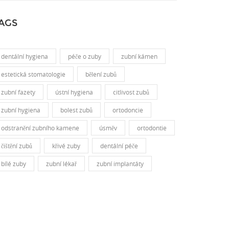
AGS
dentální hygiena
péče o zuby
zubní kámen
estetická stomatologie
bělení zubů
zubní fazety
ústní hygiena
citlivost zubů
zubní hygiena
bolest zubů
ortodoncie
odstranění zubního kamene
úsměv
ortodontie
čištění zubů
křivé zuby
dentální péče
bílé zuby
zubní lékař
zubní implantáty