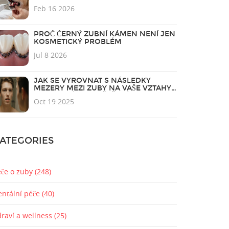
Feb 16 2026
PROČ ČERNÝ ZUBNÍ KÁMEN NENÍ JEN
KOSMETICKÝ PROBLÉM
Jul 8 2026
JAK SE VYROVNAT S NÁSLEDKY
MEZERY MEZI ZUBY NA VAŠE VZTAHY -
PRAKTICKÉ TIPY A ŘEŠENÍ
Oct 19 2025
ATEGORIES
éče o zuby
(248)
entální péče
(40)
draví a wellness
(25)