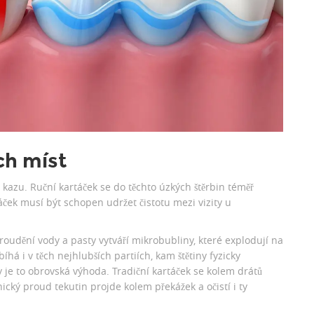
ch míst
kazu. Ruční kartáček se do těchto úzkých štěrbin téměř
áček musí být schopen udržet čistotu mezi vizity u
oudění vody a pasty vytváří mikrobubliny, které explodují na
há i v těch nejhlubších partiích, kam štětiny fyzicky
y je to obrovská výhoda. Tradiční kartáček se kolem drátů
cký proud tekutin projde kolem překážek a očistí i ty