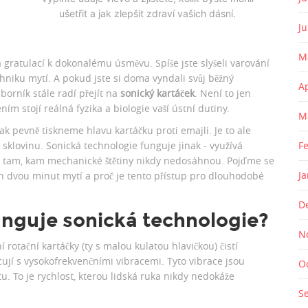
ušetřit a jak zlepšit zdraví vašich dásní.
J
M
gratulací k dokonalému úsměvu. Spíše jste slyšeli varování
niku mytí. A pokud jste si doma vyndali svůj běžný
A
borník stále radí přejít na
sonický kartáček
. Není to jen
ím stojí reálná fyzika a biologie vaší ústní dutiny.
M
 jak pevně tiskneme hlavu kartáčku proti emajli. Je to ale
í sklovinu. Sonická technologie funguje jinak - využívá
F
e i tam, kam mechanické štětiny nikdy nedosáhnou. Pojďme se
J
ch dvou minut mytí a proč je tento přístup pro dlouhodobé
D
funguje sonická technologie?
N
rotační kartáčky (ty s malou kulatou hlavičkou) čistí
jí s vysokofrekvenčními vibracemi. Tyto vibrace jsou
O
. To je rychlost, kterou lidská ruka nikdy nedokáže
S