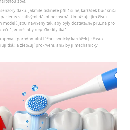
nerostou zpět.
nzory tlaku. Jakmile tisknete příliš silně, kartáček buď sníží
 pacienty s citlivými dásni nezbytná. Umožňuje jim čistit
kých modelů jsou navrženy tak, aby byly dostatečně pružné pro
tečně jemné, aby nepoškodily tkáň.
tupovali parodontální léčbu, sonický kartáček je často
í tkáň a zlepšují prokrvení, aniž by ji mechanicky