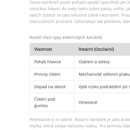
Tento extrémní počet pohybů vytváří specifický jev
sonickou hlavici do vody nebo zubní pasty, vidíte, ja
vašich ústech se tato tekutina stává nástrojem. Pro
mezizubních prostorů. Odstraňuje tak plankton, kter
Rozdíl mezi typy elektrických kartáčků
Vlastnost
Rotační (Oscilační)
Pohyb hlavice
Otáčení a otřesy
Princip čištění
Mechanické odřenin plaku
Dopad na dásně
Vyšší riziko podráždění při
Čištění pod
Omezené
gumou
Představte si to takhle: Rotační kartáček je jako drá
myčka, která smyje nečistoty vodou. Pro jemnou tká