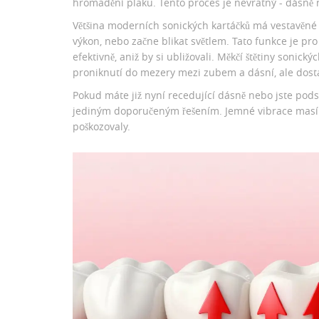
hromadění plaku. Tento proces je nevratný - dásně 
Většina moderních sonických kartáčků má vestavěné se
výkon, nebo začne blikat světlem. Tato funkce je pro
efektivně, aniž by si ubližovali. Měkčí štětiny sonic
proniknutí do mezery mezi zubem a dásní, ale dosta
Pokud máte již nyní recedující dásně nebo jste pods
jediným doporučeným řešením. Jemné vibrace masíruj
poškozovaly.