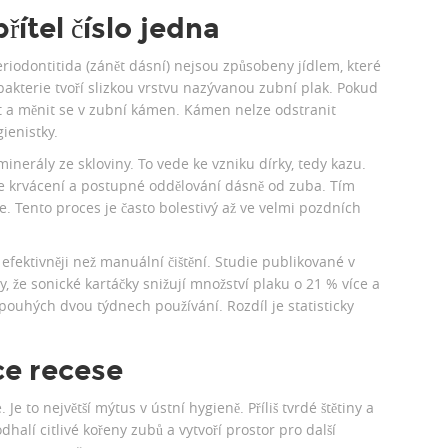
řítel číslo jedna
periodontitida (zánět dásní) nejsou způsobeny jídlem, které
o bakterie tvoří slizkou vrstvu nazývanou zubní plak. Pokud
t a měnit se v zubní kámen. Kámen nelze odstranit
ienistky.
minerály ze skloviny. To vede ke vzniku dírky, tedy kazu.
uje krvácení a postupné oddělování dásně od zuba. Tím
e. Tento proces je často bolestivý až ve velmi pozdních
efektivněji než manuální čištění. Studie publikované v
y, že sonické kartáčky snižují množství plaku o 21 % více a
 pouhých dvou týdnech používání. Rozdíl je statisticky
ce recese
 Je to největší mýtus v ústní hygieně. Příliš tvrdé štětiny a
dhalí citlivé kořeny zubů a vytvoří prostor pro další