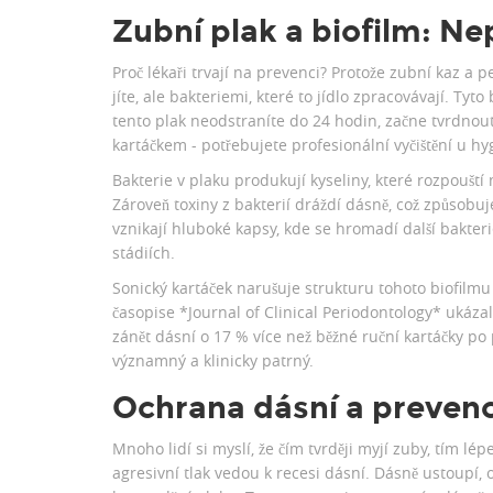
Zubní plak a biofilm: Nep
Proč lékaři trvají na prevenci? Protože zubní kaz a 
jíte, ale bakteriemi, které to jídlo zpracovávají. Tyt
tento plak neodstraníte do 24 hodin, začne tvrdnou
kartáčkem - potřebujete profesionální vyčištění u hyg
Bakterie v plaku produkují kyseliny, které rozpouští 
Zároveň toxiny z bakterií dráždí dásně, což způsob
vznikají hluboké kapsy, kde se hromadí další bakteri
stádiích.
Sonický kartáček narušuje strukturu tohoto biofilmu 
časopise *Journal of Clinical Periodontology* ukázal
zánět dásní o 17 % více než běžné ruční kartáčky po
významný a klinicky patrný.
Ochrana dásní a preven
Mnoho lidí si myslí, že čím tvrději myjí zuby, tím lépe.
agresivní tlak vedou k recesi dásní. Dásně ustoupí, o