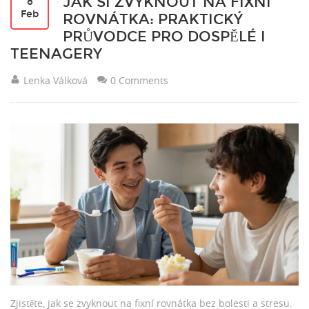
JAK SI ZVYKNOUT NA FIXNÍ
8
Feb
ROVNÁTKA: PRAKTICKÝ
PRŮVODCE PRO DOSPĚLÉ I
TEENAGERY
Lenka Válková
0 Comments
Zjistěte, jak se zvyknout na fixní rovnátka bez bolesti a stresu.