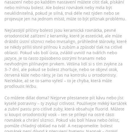
nasazení nebo po každém nastavení můžete cítit tlak, pískání
nebo mírnou bolest. Ale bolest rovnátek
neby měla být
neuklidnitelná
,
pokud je silná, trvá déle než týden nebo se
projevuje jen na jednom místě, může to být příznak problému
.
Nejčastější příčiny bolesti jsou
keramická rovnátka
,
pevné
ortodontické zařízení z keramiky, které je estetické, ale může
dráždit ústní sliznici
nebo
Invisalign
,
průhledné šňůrovky, které
se někdy příliš těsně přilnou k zubům a způsobí tlak na citlivé
oblasti
. Pokud vás bolí ústa, zvláště uvnitř na tvářích nebo
jazyce, je to často způsobeno ostrými hranami nebo
nevhodným přilnavým prvkem. Většina lidí si s tím zvykne za
3–7 dní, ale pokud se bolest zhoršuje, nebo se objeví otok,
červená kůže nebo rány, je čas na kontrolu u ortodontisty.
Nečekáte, až se to samo vyřeší – to je chyba, která může
prodloužit léčbu.
Co můžete dělat doma? Nejprve přestanete pít kávu nebo jíst
kyselé potraviny – ty zvyšují citlivost. Používejte měkký kartáček
a zubní pastu pro citlivé zuby, která obsahuje fluorid. Můžete
si koupit ortodontický vosk – ten se přilepí na ostré části
rovnátek a chrání sliznici. Pokud vás bolí hlava nebo čelist,
pomůže chladný obklad na tvář. A nezapomeňte: bolest
rovnátek není důvod k přerušení hygieny. Naopak – čistější