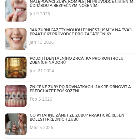
NALEPOVACÍ ZUBY: KOMPLETNÍ PRŮVODCE ČIŠTĚNÍM,
ÚDRŽBOU A BEZPEČNÝM NOŠENÍM
Jul 9 2026
JAK ZUBNÍ FAZETY MOHOU PŘINÉST ÚSMĚV NA TVÁŘ:
PRAKTICKÝ PRŮVODCE PRO ZAČÁTEČNÍKY
Jan 13 2026
POUŽITÍ DENTÁLNÍHO ZRCÁTKA PRO KONTROLU
ZUBNÍCH NÁDORŮ
Jun 21 2024
ZNIČENÉ ZUBY PO ROVNÁTKÁCH: JAK JE OBNOVIT A
PŘEDCHÁZET POŠKOZENÍ
Feb 5 2026
CO VYTÁHNE ZÁNĚT ZE ZUBŮ? PRAKTICKÉ ŘEŠENÍ
BOLESTI PŘEDNÍCH ZUBŮ
Mar 5 2026