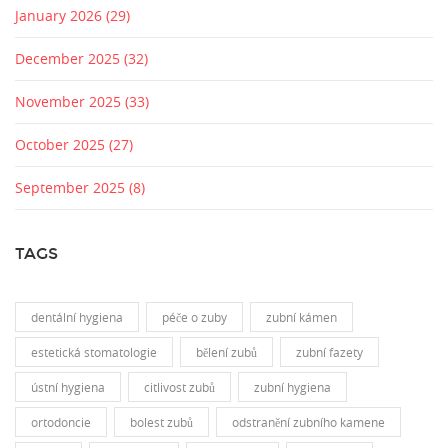
January 2026
(29)
December 2025
(32)
November 2025
(33)
October 2025
(27)
September 2025
(8)
TAGS
dentální hygiena
péče o zuby
zubní kámen
estetická stomatologie
bělení zubů
zubní fazety
ústní hygiena
citlivost zubů
zubní hygiena
ortodoncie
bolest zubů
odstranění zubního kamene