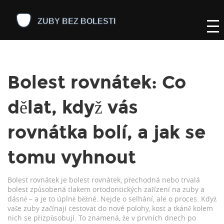
Bolest rovnátek: Co
dělat, když vás
rovnátka bolí, a jak se
tomu vyhnout
Bolest rovnátek je
bolest rovnátek
,
přechodná nebo trvalá
bolest způsobená tlakem ortodontických zařízení na zuby a
dásně
– a je to úplně běžné. Nejde o selhání, ale o proces. Když
vaše zuby začínají cestovat do nové polohy, kost a tkáně kolem
nich se přizpůsobují. To znamená, že v prvních dnech po