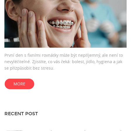
První den s fixními rovnátky může být nepříjemný, ale není to
nevyléčitelné. Zjistěte, co vás čeká: bolest, jídlo, hygiena a jak
se přizpůsobit bez stresu.
MORE
RECENT POST