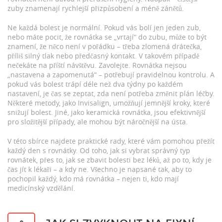
zuby znamenají rychlejší přizpůsobení a méně zánětů.
Ne každá bolest je normální. Pokud vás bolí jen jeden zub,
nebo máte pocit, že rovnátka se „vrtají“ do zubu, může to být
znamení, že něco není v pořádku – třeba zlomená drátečka,
příliš silný tlak nebo předčasný kontakt. V takovém případě
nečekáte na příští návštěvu. Zavolejte. Rovnátka nejsou
„nastavena a zapomenutá“ – potřebují pravidelnou kontrolu. A
pokud vás bolest trápí déle než dva týdny po každém
nastavení, je čas se zeptat, zda není potřeba změnit plán léčby.
Některé metody, jako Invisalign, umožňují jemnější kroky, které
snižují bolest. Jiné, jako keramická rovnátka, jsou efektivnější
pro složitější případy, ale mohou být náročnější na ústa.
V této sbírce najdete praktické rady, které vám pomohou přežít
každý den s rovnátky. Od toho, jak si vybrat správný typ
rovnátek, přes to, jak se zbavit bolesti bez léků, až po to, kdy je
čas jít k lékaři – a kdy ne. Všechno je napsané tak, aby to
pochopil každý, kdo má rovnátka – nejen ti, kdo mají
medicínský vzdělání.