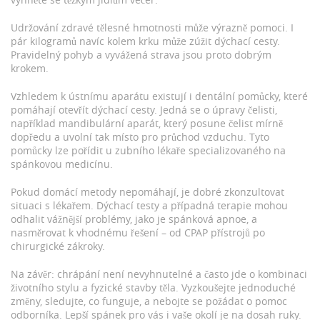
Udržování zdravé tělesné hmotnosti může výrazně pomoci. I
pár kilogramů navíc kolem krku může zúžit dýchací cesty.
Pravidelný pohyb a vyvážená strava jsou proto dobrým
krokem.
Vzhledem k ústnímu aparátu existují i dentální pomůcky, které
pomáhají otevřít dýchací cesty. Jedná se o úpravy čelisti,
například mandibulární aparát, který posune čelist mírně
dopředu a uvolní tak místo pro průchod vzduchu. Tyto
pomůcky lze pořídit u zubního lékaře specializovaného na
spánkovou medicínu.
Pokud domácí metody nepomáhají, je dobré zkonzultovat
situaci s lékařem. Dýchací testy a případná terapie mohou
odhalit vážnější problémy, jako je spánková apnoe, a
nasměrovat k vhodnému řešení – od CPAP přístrojů po
chirurgické zákroky.
Na závěr: chrápání není nevyhnutelné a často jde o kombinaci
životního stylu a fyzické stavby těla. Vyzkoušejte jednoduché
změny, sledujte, co funguje, a nebojte se požádat o pomoc
odborníka. Lepší spánek pro vás i vaše okolí je na dosah ruky.