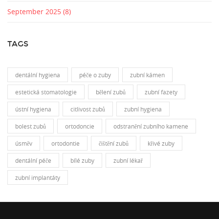
September 2025
(8)
TAGS
dentální hygiena
péče o zuby
zubní kámen
estetická stomatologie
bělení zubů
zubní fazety
ústní hygiena
citlivost zubů
zubní hygiena
bolest zubů
ortodoncie
odstranění zubního kamene
úsměv
ortodontie
čištění zubů
křivé zuby
dentální péče
bílé zuby
zubní lékař
zubní implantáty