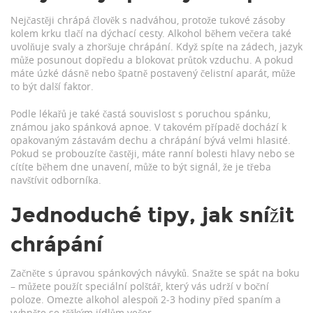
Nejčastěji chrápá člověk s nadváhou, protože tukové zásoby
kolem krku tlačí na dýchací cesty. Alkohol během večera také
uvolňuje svaly a zhoršuje chrápání. Když spíte na zádech, jazyk
může posunout dopředu a blokovat průtok vzduchu. A pokud
máte úzké dásně nebo špatně postavený čelistní aparát, může
to být další faktor.
Podle lékařů je také častá souvislost s poruchou spánku,
známou jako spánková apnoe. V takovém případě dochází k
opakovaným zástavám dechu a chrápání bývá velmi hlasité.
Pokud se probouzíte častěji, máte ranní bolesti hlavy nebo se
cítíte během dne unavení, může to být signál, že je třeba
navštívit odborníka.
Jednoduché tipy, jak snížit
chrápání
Začněte s úpravou spánkových návyků. Snažte se spát na boku
– můžete použít speciální polštář, který vás udrží v boční
poloze. Omezte alkohol alespoň 2‑3 hodiny před spaním a
vyhněte se těžkým jídlům večer.