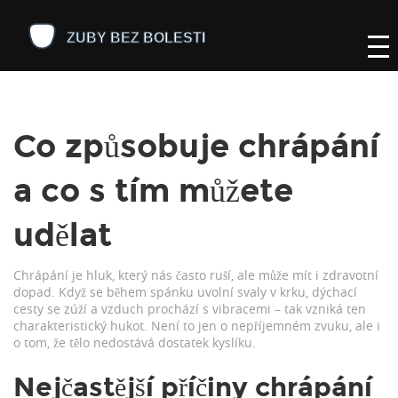
Co způsobuje chrápání
a co s tím můžete
udělat
Chrápání je hluk, který nás často ruší, ale může mít i zdravotní
dopad. Když se během spánku uvolní svaly v krku, dýchací
cesty se zúží a vzduch prochází s vibracemi – tak vzniká ten
charakteristický hukot. Není to jen o nepříjemném zvuku, ale i
o tom, že tělo nedostává dostatek kyslíku.
Nejčastější příčiny chrápání