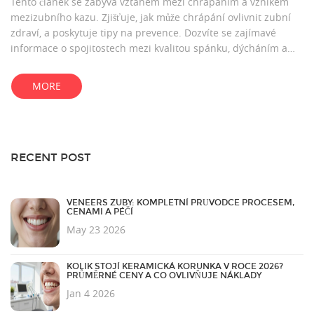
Tento článek se zabývá vztahem mezi chrápáním a vznikem
mezizubního kazu. Zjišťuje, jak může chrápání ovlivnit zubní
zdraví, a poskytuje tipy na prevence. Dozvíte se zajímavé
informace o spojitostech mezi kvalitou spánku, dýcháním a
zdravím zubů.
MORE
RECENT POST
VENEERS ZUBY: KOMPLETNÍ PRŮVODCE PROCESEM,
CENAMI A PÉČÍ
May 23 2026
KOLIK STOJÍ KERAMICKÁ KORUNKA V ROCE 2026?
PRŮMĚRNÉ CENY A CO OVLIVŇUJE NÁKLADY
Jan 4 2026