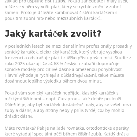
základ pro úspěšné
čistit zuby
. Pokud zanedbáte i malý úsek,
může se v něm vytvořit plak, který se rychle změní v zubní
kámen. Proto je důležité kombinovat čistění kartáčkem s
použitím zubní nitě nebo mezizubních kartáčků.
Jaký kartáček zvolit?
V posledních letech se mezi dentálními profesionály prosadily
sonický kartáček
,
elektrický kartáček, který vibruje vysokou
frekvencí a odstraňuje plak i z těžko přístupných míst
. Studie z
roku 2025 ukazují, že až 68 % českých zubařů doporučuje
sonické modely pro citlivé dásně a omezenou pohyblivost.
Hlavní výhoda je rychlejší a důkladnější čištění, takže můžete
dosáhnout lepšího výsledku během dvou minut.
Pokud vám sonický kartáček nepřijde, klasický kartáček s
měkkými štětinami – např. Curaprox – také dobře poslouží.
Důležité je, aby byl kartáček dostatečně malý, aby se vešel mezi
zuby a dásně, a aby štětiny nebyly příliš tvrdé, což by mohlo
dráždit dásně.
Máte rovnátka? Pak je na řadě
rovnátka
,
ortodontické aparáty,
které vyžadují speciální péči během čištění zubů
. Každý drát a