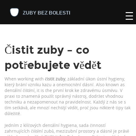
Čistit zuby – co
potřebujete vědět
When working with
čistit zuby
,
základní úkon ústní hygieny,
který brání vzniku kazu a onemocnění dásní
. Also known as
dentální čištění
, it is the první krok ke zdravému úsměvu.
V
praxi to znamená použít správný nástroj, dodržet vhodnou
techniku a nezapomenout na pravidelnost. Každý z nás se s
tím setkává, ale mnozí nechtějí vědět, proč jsou některé tipy tak
důležité.
Jedním z klíčových
dentální hygiena
,
sada činností
zahrnujících čištění zubů, mezizubní prostory a dásně
je právě