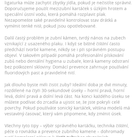
ligaturka může zachytit zbytky jídla, pokud je nečistíte správně.
Doporučujeme použít mezizubní kartáček s úzkým hrotem a
speciální ústní vodu, která pomáhá rozplavit plak.
Nezapomeňte také pravidelně kontrolovat stav drátků a
vyměnit tenké nitě, pokud jsou opotřebované.
Další častý problém je
zubní kámen
,
tvrdý nános na zubech
vznikající z usazeného plaku
. I když se běžné čištění často
předchází tvorbě kamene, někdy se i při správném postupu
objeví. V takovém případě pomáhá profesionální pískování
zubů nebo dentální hygiena u zubaře, která kameny odstraní
bez poškození skloviny. Domácí prevence zahrnuje používání
fluoridových past a pravidelné nití.
Jak dlouho byste měli čistit zuby? Ideální doba je dvě minuty,
rozdělené na čtyři 30‑sekundové úseky – horní pravá, horní
levá, dolní pravá a dolní levá část. Na konci každého úseku se
můžete podívat do zrcadla a ujistit se, že jste pokryli celé
povrchy. Pokud používáte sonický kartáček, většina modelů má
vestavěný časovač, který vám připomene, kdy změnit úsek.
Všechny tyto tipy – výběr správného kartáčku, technika čištění,
péče o rovnátka a prevence zubního kamene – dohromady