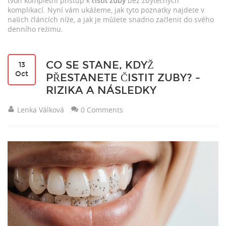
tvoří kompletní přístup k
čistit zuby
bez zbytečných
komplikací. Nyní vám ukážeme, jak tyto poznatky najdete v
našich článcích níže, a jak je můžete snadno začlenit do svého
denního režimu.
CO SE STANE, KDYŽ
13
Oct
PŘESTANETE ČISTIT ZUBY? -
RIZIKA A NÁSLEDKY
Lenka Válková
0 Comments