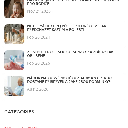
NÁZVY JEDNOTLIVÝCH ZUBŮ: PRAKTICKÝ PRŮVODCE
PRO RODIČE
Nov 21 2025
NEJLEPŠÍ TIPY PRO PÉČI O PŘEDNÍ ZUBY: JAK
PŘEDCHÁZET KAZŮM A BOLESTI
Feb 28 2024
ZJISTĚTE, PROČ JSOU CURAPROX KARTÁČKY TAK
OBLÍBENÉ
Feb 20 2026
NÁROK NA ZUBNÍ PROTÉZU ZDARMA V ČR: KDO
DOSTANE PŘÍSPĚVEK A JAKÉ JSOU PODMÍNKY?
Aug 2 2026
CATEGORIES