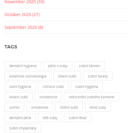
November 2025
(33)
October 2025
(27)
September 2025
(8)
TAGS
dentální hygiena
péče o zuby
zubní kámen
estetická stomatologie
bělení zubů
zubní fazety
ústní hygiena
citlivost zubů
zubní hygiena
bolest zubů
ortodoncie
odstranění zubního kamene
úsměv
ortodontie
čištění zubů
křivé zuby
dentální péče
bílé zuby
zubní lékař
zubní implantáty