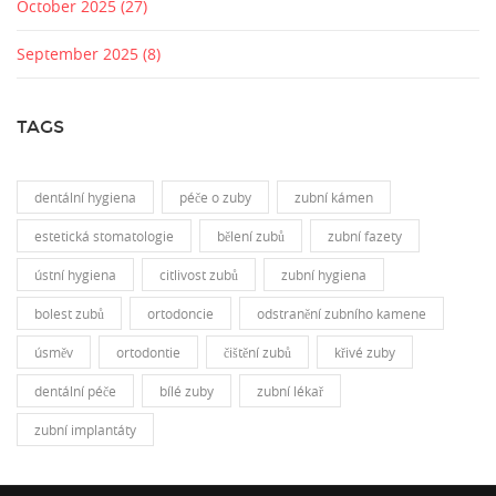
October 2025
(27)
September 2025
(8)
TAGS
dentální hygiena
péče o zuby
zubní kámen
estetická stomatologie
bělení zubů
zubní fazety
ústní hygiena
citlivost zubů
zubní hygiena
bolest zubů
ortodoncie
odstranění zubního kamene
úsměv
ortodontie
čištění zubů
křivé zuby
dentální péče
bílé zuby
zubní lékař
zubní implantáty