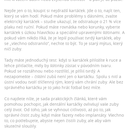
Nejde jen o to, koupit si nejdražší kartáček. Jde o to, najít ten,
který se vám hodí. Pokud máte problémy s dásněmi, zvažte
elektrický kartáček – studie ukazují, že odstraňuje o 21 % více
plaku než ruční. Pokud máte rovnátka nebo korunky, vyberte
kartáček s úzkou hlavičkou a speciálně upravenými štětinami. A
pokud vám někdo říká, že je lepší používat tvrdý kartáček, aby
se „všechno odstranilo“, nechte to být. To je starý mýtus, který
ničí zuby.
Tady máte jednoduchý test: když si kartáček přiložíte k ruce a
lehce přitlačíte, měly by štětinky zůstat v původním tvaru.
Pokud se roztáhnou nebo roztříští, je příliš tvrdý. A
nezapomeňte – čištění zubů není jen o kartáčku. Spolu s nití a
ústní vodou tvoří tříčlenný tým, který vám chrání zuby. Ale bez
správného kartáčku je to jako hrát fotbal bez míče.
Co najdete níže, je sada praktických článků, které vám
pomohou pochopit, jak dentální kartáčky ovlivňují vaše zuby
celý život. Od toho, jak se vyhnout citlivosti, až po to, jak
správně čistit zuby, když máte fazety nebo implantáty. Všechno
to, co potřebujete, abyste nejen čistili zuby, ale aby vám
skutečně sloužily.