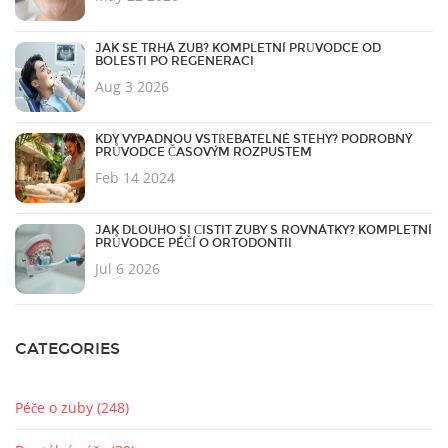
JAK SE TRHÁ ZUB? KOMPLETNÍ PRŮVODCE OD
BOLESTI PO REGENERACI
Aug 3 2026
KDY VYPADNOU VSTŘEBATELNÉ STEHY? PODROBNÝ
PRŮVODCE ČASOVÝM ROZPUSTEM
Feb 14 2024
JAK DLOUHO SI ČISTIT ZUBY S ROVNÁTKY? KOMPLETNÍ
PRŮVODCE PÉČÍ O ORTODONTII
Jul 6 2026
CATEGORIES
Péče o zuby
(248)