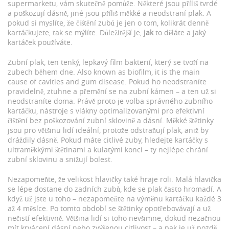
supermarketu, vám skutečně pomůže. Některé jsou příliš tvrdé
a poškozují dásně, jiné jsou příliš měkké a neodstraní plak. A
pokud si myslíte, že čištění zubů je jen o tom, kolikrát denně
kartáčkujete, tak se mýlíte. Důležitější je,
jak
to děláte a jaký
kartáček používáte.
Zubní plak
,
ten tenký, lepkavý film bakterií, který se tvoří na
zubech během dne
. Also known as
biofilm
, it is the main
cause of cavities and gum disease.
Pokud ho neodstraníte
pravidelně, ztuhne a přemění se na zubní kámen – a ten už si
neodstraníte doma. Právě proto je volba správného
zubního
kartáčku
,
nástroje s vlákny optimalizovanými pro efektivní
čištění bez poškozování zubní sklovině a dásní
.
Měkké štětinky
jsou pro většinu lidí ideální, protože odstraňují plak, aniž by
dráždily dásně. Pokud máte citlivé zuby, hledejte kartáčky s
ultraměkkými štětinami a kulatými konci – ty nejlépe chrání
zubní sklovinu a snižují bolest.
Nezapomeňte, že velikost hlavičky také hraje roli. Malá hlavička
se lépe dostane do zadních zubů, kde se plak často hromadí. A
když už jste u toho – nezapomeňte na výměnu kartáčku každé 3
až 4 měsíce. Po tomto období se štětinky opotřebovávají a už
nečistí efektivně. Většina lidí si toho nevšimne, dokud nezačnou
mít krvácení dásní nebo zvýšenou citlivost – a pak je už pozdě.