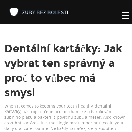
Dentální kartáčky: Jak
vybrat ten správný a
proč to vůbec má
smysl
When it comes to keeping your teeth healthy,
dentální
kartáčky
,
nástroje určené pro mechanické odstraňování
zubního plaku a bakterií z povrchu zubů a mezer
. Also known
as
zubní kartáček
, it is the single most important tool in your
daily oral care routine.
Ne každý kartáček, který koupíte v