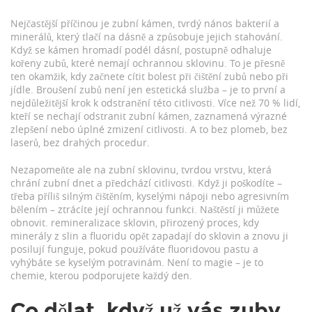
Nejčastější příčinou je
zubní kámen
,
tvrdý nános bakterií a
minerálů, který tlačí na dásně a způsobuje jejich stahování
.
Když se kámen hromadí podél dásní, postupně odhaluje
kořeny zubů, které nemají ochrannou sklovinu. To je přesně
ten okamžik, kdy začnete cítit bolest při čištění zubů nebo při
jídle. Broušení zubů není jen estetická služba – je to první a
nejdůležitější krok k odstranění této citlivosti. Více než 70 % lidí,
kteří se nechají odstranit zubní kámen, zaznamená výrazné
zlepšení nebo úplné zmizení citlivosti. A to bez plomeb, bez
laserů, bez drahých procedur.
Nezapomeňte ale na
zubní sklovinu
,
tvrdou vrstvu, která
chrání zubní dnet a předchází citlivosti
. Když ji poškodíte –
třeba příliš silným čištěním, kyselými nápoji nebo agresivním
bělením – ztrácíte její ochrannou funkci. Naštěstí ji můžete
obnovit.
remineralizace sklovin
,
přirozený proces, kdy
minerály z slin a fluoridu opět zapadají do sklovin a znovu ji
posilují
funguje, pokud používáte fluoridovou pastu a
vyhýbáte se kyselým potravinám. Není to magie – je to
chemie, kterou podporujete každý den.
Co dělat, když už vás zuby