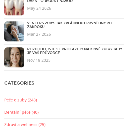
DÁSNÍ: ODBORNÝ NÁVOD
May 24 2026
VENEERS ZUBY: JAK ZVLÁDNOUT PRVNÍ DNY PO
ZÁKROKU
Mar 27 2026
ROZHODLI JSTE SE PRO FAZETY NA KŘIVÉ ZUBY? TADY
JE VÁŠ PRŮVODCE
Nov 18 2025
CATEGORIES
Péče o zuby
(248)
Dentální péče
(40)
Zdraví a wellness
(25)