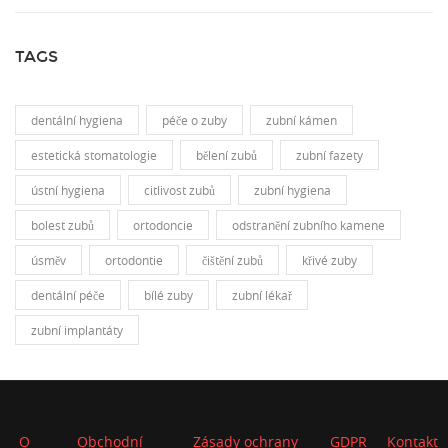
TAGS
dentální hygiena
péče o zuby
zubní kámen
estetická stomatologie
bělení zubů
zubní fazety
ústní hygiena
citlivost zubů
zubní hygiena
bolest zubů
ortodoncie
odstranění zubního kamene
úsměv
ortodontie
čištění zubů
křivé zuby
dentální péče
bílé zuby
zubní lékař
zubní implantáty
O
Obchodní
Zásady ochrany
GDPR
Kontakt