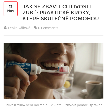
JAK SE ZBAVIT CITLIVOSTI
13
Nov
ZUBŮ: PRAKTICKÉ KROKY,
KTERÉ SKUTEČNĚ POMOHOU
Lenka Válková
0 Comments
Citlivost zubů není normální. Můžete ji změnit pomocí správné