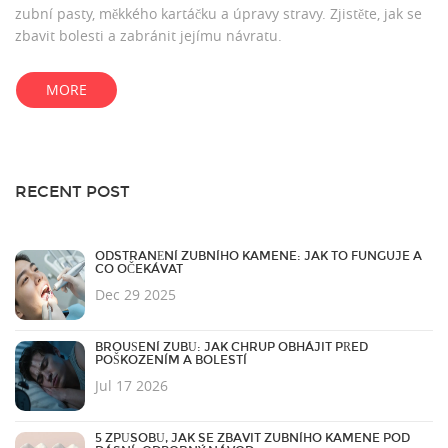
zubní pasty, měkkého kartáčku a úpravy stravy. Zjistěte, jak se
zbavit bolesti a zabránit jejímu návratu.
MORE
RECENT POST
ODSTRANĚNÍ ZUBNÍHO KAMENE: JAK TO FUNGUJE A
CO OČEKÁVAT
Dec 29 2025
BROUŠENÍ ZUBŮ: JAK CHRUP OBHÁJIT PŘED
POŠKOZENÍM A BOLESTÍ
Jul 17 2026
5 ZPŮSOBŮ, JAK SE ZBAVIT ZUBNÍHO KAMENE POD