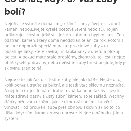
bolí?
Nejdřív se vyhněte domácím „trikům“ – nevysávejte si zubní
kámen, nepoužívejte kyselé ocetové řešení nebo sůl. To jen
poškozuje sklovinu ještě víc. Jděte k zubnímu hygienistovi. Ten
odstraní kámen, který doma neodstraníte ani za rok. Potom si
nechte doporučit speciální pastu pro citlivé zuby – ta
obsahuje látky, které zavírají mikrokanálky v dnetu a blokují
bolest. A pokud máte stále problémy, zkontrolujte, jestli nejíte
příliš kyselé potraviny, nebo nečistíte zuby hned po jídle, kdy je
sklovinu zranitelná.
Nejde o to, jak často si čistíte zuby, ale jak dobře. Nejde o to,
kolik peněz utratíte za bělení, ale jestli vaše sklovinu nezničíte.
A nejde o to, jestli máte drahé rovnátka nebo fazety – jestli
máte zdravé dásně a čistý zubní kámen. To je základ. Všechny
články níže vám ukážou, jak se těmto základům skutečně
věnovat – od broušení zubů přes obnovu sklovin až po to, co
dělat, když vám kámen znovu naroste. Nejde o náhodu. Jde o
systém.