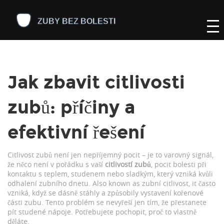
Jak zbavit citlivosti
zubů: příčiny a
efektivní řešení
Citlivost zubů není jen nepříjemný pocit – je to varovný signál,
že něco není v pořádku s vaší
citlivostí zubů
,
pocit bolesti při
kontaktu s teplem, studenem nebo sladkým, který vzniká kvůli
odhalení zubního dnetu
. Also known as
zubní citlivost
, it často
vzniká, když se dásně stáhly a způsobily vystavení kořenové
části zubu.
Tento problém se nevyřeší jen tím, že přestanete
pít studené nápoje. Potřebujete pochopit, proč to vlastně
děláte.