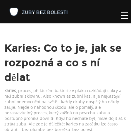
Karies: Co to je, jak se
rozpozná a co s ní
dělat
karies
,
proces, při kterém bakterie v plaku rozkládají cukry a
ničí zubní sklovinu
. Also known as
zubní kaz
, it je nejčastější
zubní onemocnění na světě – každý druhý dospělý ho někdy
zažije.
Nejde o náhodnou škodu, ale o pomalý, ale
nezastavitelný proces, který začíná na povrchu zubu a
postupně proniká dovnitř. Když ho necháte být, může dojít až k
ztrátě zubu. Ale zde je důležité:
karies
na začátku lze často
obrátit – bez plomby, bez borečku, bez bolesti.