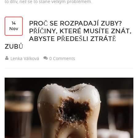
to dřív, než se to stane velkým problémem.
PROČ SE ROZPADAJÍ ZUBY?
14
Nov
PŘÍČINY, KTERÉ MUSÍTE ZNÁT,
ABYSTE PŘEDEŠLI ZTRÁTĚ
ZUBŮ
Lenka Válková
0 Comments