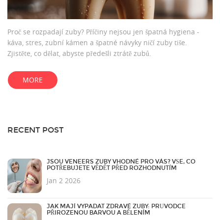
Proč se rozpadají zuby? Příčiny nejsou jen špatná hygiena -
káva, stres, zubní kámen a špatné návyky ničí zuby tiše.
Zjistěte, co dělat, abyste předešli ztrátě zubů.
MORE
RECENT POST
JSOU VENEERS ZUBY VHODNÉ PRO VÁS? VŠE, CO
POTŘEBUJETE VĚDĚT PŘED ROZHODNUTÍM
Jan 2 2026
JAK MAJÍ VYPADAT ZDRAVÉ ZUBY: PRŮVODCE
PŘIROZENOU BARVOU A BĚLENÍM