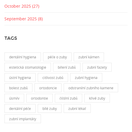
October 2025
(27)
September 2025
(8)
TAGS
dentální hygiena
péče o zuby
zubní kámen
estetická stomatologie
bělení zubů
zubní fazety
ústní hygiena
citlivost zubů
zubní hygiena
bolest zubů
ortodoncie
odstranění zubního kamene
úsměv
ortodontie
čištění zubů
křivé zuby
dentální péče
bílé zuby
zubní lékař
zubní implantáty