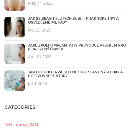
May 11 2026
JAK SE ZBAVIT ŽLUTÝCH ZUBŮ - PRAKTICKÉ TIPY A
OSVĚDČENÉ METODY
Oct 23 2025
JAKÉ ZVOLIT IMPLANTÁTY? PRŮVODCE VÝBĚREM PRO
PŘIROZENÝ ÚSMĚV
Apr 16 2026
JAK DLOUHO TRVÁ BĚLENÍ ZUBŮ? ČASY, VÝSLEDKY A
CO OVLIVŇUJE VÝDRŽ
Jul 1 2026
CATEGORIES
Péče o zuby
(248)