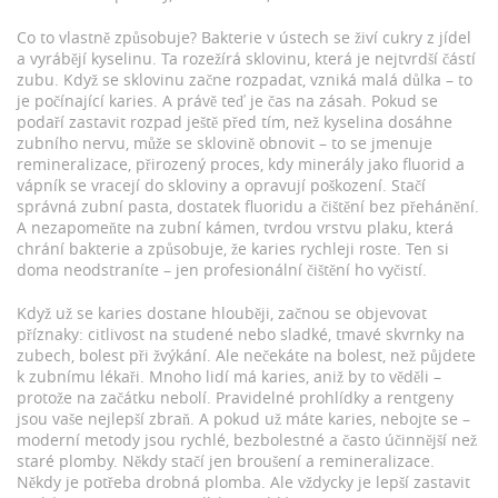
Co to vlastně způsobuje? Bakterie v ústech se živí cukry z jídel
a vyrábějí kyselinu. Ta rozežírá sklovinu, která je nejtvrdší částí
zubu. Když se sklovinu začne rozpadat, vzniká malá důlka – to
je počínající karies. A právě teď je čas na zásah. Pokud se
podaří zastavit rozpad ještě před tím, než kyselina dosáhne
zubního nervu, může se sklovině obnovit – to se jmenuje
remineralizace
,
přirozený proces, kdy minerály jako fluorid a
vápník se vracejí do skloviny a opravují poškození
. Stačí
správná zubní pasta, dostatek fluoridu a čištění bez přehánění.
A nezapomeňte na
zubní kámen
,
tvrdou vrstvu plaku, která
chrání bakterie a způsobuje, že karies rychleji roste
. Ten si
doma neodstraníte – jen profesionální čištění ho vyčistí.
Když už se karies dostane hlouběji, začnou se objevovat
příznaky: citlivost na studené nebo sladké, tmavé skvrnky na
zubech, bolest při žvýkání. Ale nečekáte na bolest, než půjdete
k zubnímu lékaři. Mnoho lidí má karies, aniž by to věděli –
protože na začátku nebolí. Pravidelné prohlídky a rentgeny
jsou vaše nejlepší zbraň. A pokud už máte karies, nebojte se –
moderní metody jsou rychlé, bezbolestné a často účinnější než
staré plomby. Někdy stačí jen broušení a remineralizace.
Někdy je potřeba drobná plomba. Ale vždycky je lepší zastavit