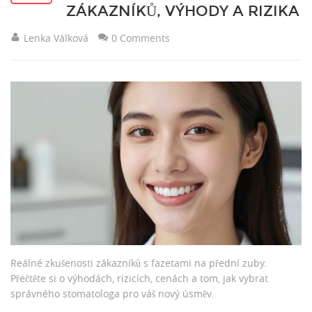
ZÁKAZNÍKŮ, VÝHODY A RIZIKA
Lenka Válková
0 Comments
Reálné zkušenosti zákazníků s fazetami na přední zuby.
Přečtěte si o výhodách, rizicích, cenách a tom, jak vybrat
správného stomatologa pro váš nový úsměv.