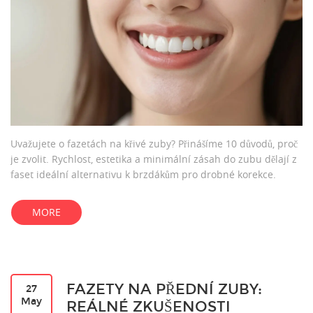
Uvažujete o fazetách na křivé zuby? Přinášíme 10 důvodů, proč
je zvolit. Rychlost, estetika a minimální zásah do zubu dělají z
faset ideální alternativu k brzdákům pro drobné korekce.
MORE
FAZETY NA PŘEDNÍ ZUBY:
27
May
REÁLNÉ ZKUŠENOSTI