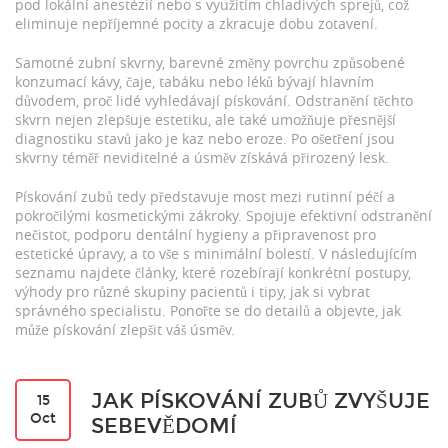
pod lokální anestézií nebo s využitím chladivých sprejů, což
eliminuje nepříjemné pocity a zkracuje dobu zotavení.
Samotné
zubní skvrny
,
barevné změny povrchu způsobené
konzumací kávy, čaje, tabáku nebo léků
bývají hlavním
důvodem, proč lidé vyhledávají pískování. Odstranění těchto
skvrn nejen zlepšuje estetiku, ale také umožňuje přesnější
diagnostiku stavů jako je kaz nebo eroze. Po ošetření jsou
skvrny téměř neviditelné a úsměv získává přirozený lesk.
Pískování zubů tedy představuje most mezi rutinní péčí a
pokročilými kosmetickými zákroky. Spojuje efektivní odstranění
nečistot, podporu dentální hygieny a připravenost pro
estetické úpravy, a to vše s minimální bolestí. V následujícím
seznamu najdete články, které rozebírají konkrétní postupy,
výhody pro různé skupiny pacientů i tipy, jak si vybrat
správného specialistu. Ponořte se do detailů a objevte, jak
může pískování zlepšit váš úsměv.
JAK PÍSKOVÁNÍ ZUBŮ ZVYŠUJE
15
Oct
SEBEVĚDOMÍ