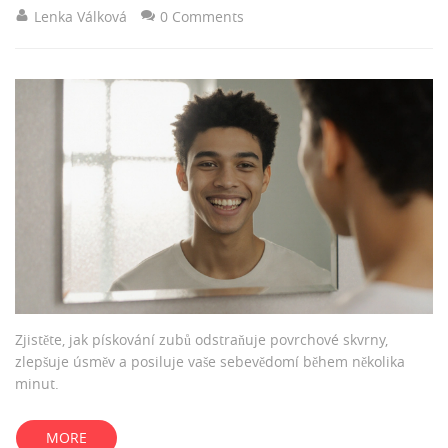
Lenka Válková
0 Comments
Zjistěte, jak pískování zubů odstraňuje povrchové skvrny,
zlepšuje úsměv a posiluje vaše sebevědomí během několika
minut.
MORE