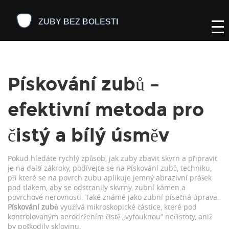
Pískování zubů –
efektivní metoda pro
čistý a bílý úsměv
Pokud hledáte rychlý způsob, jak zuby zbavit skvrn a připravit
je na další zákroky, podívejte se na
Pískování zubů
,
techniku,
při které se na povrch zubu aplikuje jemný abrazivní prášek
pod tlakem, aby se odstranily skvrny, zubní kámen a
povrchové nerovnosti
. Také známé jako
zubní písečná úprava
.
Pískování zubů
využívá mikroskopické částice, které pod
kontrolovaným aerodržením čistě „vyfouknou“ nečistoty, aniž
by poškodily sklovinu.