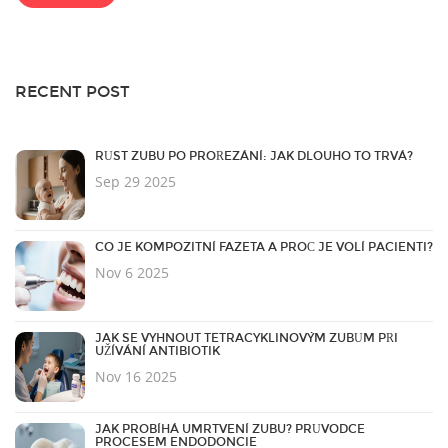
RECENT POST
RŮST ZUBU PO PROŘEZÁNÍ: JAK DLOUHO TO TRVÁ?
Sep 29 2025
CO JE KOMPOZITNÍ FAZETA A PROČ JE VOLÍ PACIENTI?
Nov 6 2025
JAK SE VYHNOUT TETRACYKLINOVÝM ZUBŮM PŘI
UŽÍVÁNÍ ANTIBIOTIK
Nov 16 2025
JAK PROBÍHÁ UMRTVENÍ ZUBU? PRŮVODCE
PROCESEM ENDODONCIE