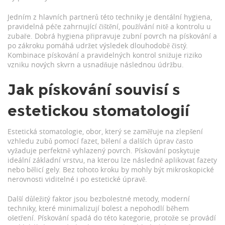
Jedním z hlavních partnerů této techniky je
dentální hygiena
,
pravidelná péče zahrnující čištění, používání nitě a kontrolu u
zubaře
. Dobrá hygiena připravuje zubní povrch na pískování a
po zákroku pomáhá udržet výsledek dlouhodobě čistý.
Kombinace pískování a pravidelných kontrol snižuje riziko
vzniku nových skvrn a usnadňuje následnou údržbu.
Jak pískování souvisí s
estetickou stomatologií
Estetická stomatologie
,
obor, který se zaměřuje na zlepšení
vzhledu zubů pomocí fazet, bělení a dalších úprav
často
vyžaduje perfektně vyhlazený povrch. Pískování poskytuje
ideální základní vrstvu, na kterou lze následně aplikovat fazety
nebo bělicí gely. Bez tohoto kroku by mohly být mikroskopické
nerovnosti viditelné i po estetické úpravě.
Další důležitý faktor jsou
bezbolestné metody
,
moderní
techniky, které minimalizují bolest a nepohodlí během
ošetření
. Pískování spadá do této kategorie, protože se provádí