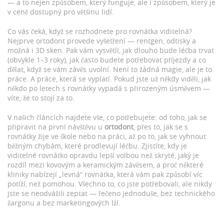
— a to nejen způsobem, který funguje, ale i způsobem, který je
v ceně dostupný pro většinu lidí.
Co vás čeká, když se rozhodnete pro rovnátka viditelná?
Nejprve ortodont provede vyšetření — rentgen, odtisky a
možná i 3D sken. Pak vám vysvětlí, jak dlouho bude léčba trvat
(obvykle 1–3 roky), jak často budete potřebovat příjezdy a co
dělat, když se vám závěs uvolní. Není to žádná magie, ale je to
práce. A práce, která se vyplatí. Pokud jste už někdy viděli, jak
někdo po letech s rovnátky vypadá s přirozeným úsměvem —
víte, že to stojí za to.
V našich článcích najdete vše, co potřebujete: od toho, jak se
připravit na první návštěvu u
ortodont
, přes to, jak se s
rovnátky žije ve škole nebo na práci, až po to, jak se vyhnout
běžným chybám, které prodlevují léčbu. Zjistíte, kdy je
viditelné rovnátko opravdu lepší volbou než skryté, jaký je
rozdíl mezi kovovým a keramickým závěsem, a proč některé
kliniky nabízejí „levná“ rovnátka, která vám pak způsobí víc
potíží, než pomohou. Všechno to, co jste potřebovali, ale nikdy
jste se neodvážili zeptat — řečeno jednoduše, bez technického
žargonu a bez marketingových lží.