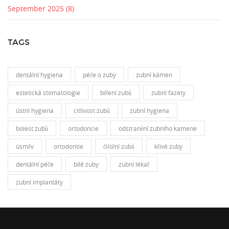
September 2025
(8)
TAGS
dentální hygiena
péče o zuby
zubní kámen
estetická stomatologie
bělení zubů
zubní fazety
ústní hygiena
citlivost zubů
zubní hygiena
bolest zubů
ortodoncie
odstranění zubního kamene
úsměv
ortodontie
čištění zubů
křivé zuby
dentální péče
bílé zuby
zubní lékař
zubní implantáty