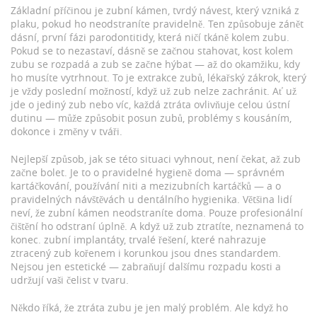
Základní příčinou je
zubní kámen
,
tvrdý návest, který vzniká z
plaku, pokud ho neodstraníte pravidelně
. Ten způsobuje
zánět
dásní
,
první fázi parodontitidy, která ničí tkáně kolem zubu
.
Pokud se to nezastaví, dásně se začnou stahovat, kost kolem
zubu se rozpadá a zub se začne hýbat — až do okamžiku, kdy
ho musíte vytrhnout. To je
extrakce zubů
,
lékařský zákrok, který
je vždy poslední možností, když už zub nelze zachránit
. Ať už
jde o jediný zub nebo víc, každá ztráta ovlivňuje celou ústní
dutinu — může způsobit posun zubů, problémy s kousáním,
dokonce i změny v tváři.
Nejlepší způsob, jak se této situaci vyhnout, není čekat, až zub
začne bolet. Je to o pravidelné hygieně doma — správném
kartáčkování, používání niti a mezizubních kartáčků — a o
pravidelných návštěvách u dentálního hygienika. Většina lidí
neví, že zubní kámen neodstraníte doma. Pouze profesionální
čištění ho odstraní úplně. A když už zub ztratíte, neznamená to
konec.
zubní implantáty
,
trvalé řešení, které nahrazuje
ztracený zub kořenem i korunkou
jsou dnes standardem.
Nejsou jen estetické — zabraňují dalšímu rozpadu kosti a
udržují vaši čelist v tvaru.
Někdo říká, že ztráta zubu je jen malý problém. Ale když ho