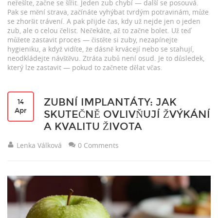
neřešíte, začne se šířit. Jeden zub chybí — další se posouvá.
Pak se mění strava, začínáte vyhýbat tvrdým potravinám, může
se zhoršit trávení. A pak přijde čas, kdy už nejde jen o jeden
zub, ale o celou čelist. Nečekáte, až to začne bolet. Už teď
můžete zastavit proces — čistěte si zuby, nezapínejte
hygieniku, a když vidíte, že dásně krvácejí nebo se stahují,
neodkládejte návštěvu. Ztráta zubů není osud. Je to důsledek,
který lze zastavit — pokud to začnete dělat včas.
ZUBNÍ IMPLANTÁTY: JAK
14
Apr
SKUTEČNĚ OVLIVŇUJÍ ŽVÝKÁNÍ
A KVALITU ŽIVOTA
Lenka Válková
0 Comments