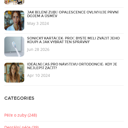
JAK BĚLENÍ ZUBŮ OPALESCENCE OVLIVŇUJE PRVNÍ
DOJEM A ÚSMĚV
May 3 2024
SONICKÝ KARTÁČEK: PROČ BYSTE MĚLI ZVÁŽIT JEHO
KOUPI A JAK VYBRAT TEN SPRÁVNÝ
Jun 28 2026
IDEÁLNÍ ČAS PRO NÁVŠTĚVU ORTODONCIE: KDY JE
NEJLEPŠÍ ZAČÍT?
Apr 10 2024
CATEGORIES
Péče o zuby
(248)
Dentální péče
(39)