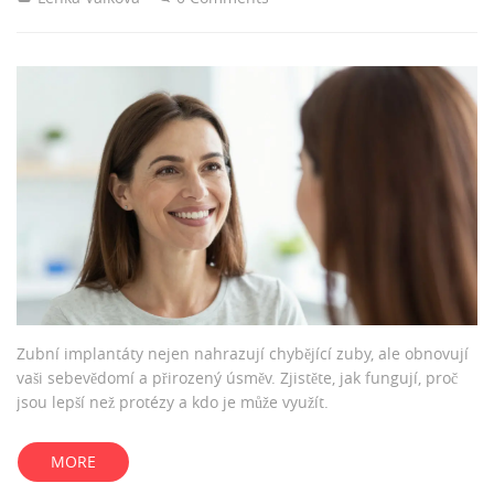
Zubní implantáty nejen nahrazují chybějící zuby, ale obnovují
vaši sebevědomí a přirozený úsměv. Zjistěte, jak fungují, proč
jsou lepší než protézy a kdo je může využít.
MORE