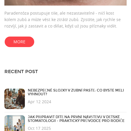
Paradentóza postupuje tiše, ale nezastavitelně - ničí kost
kolem zubů a může vést ke ztrátě zubů. Zjistěte, jak rychle se
rozvíjí, jak ji zastavit a co dělat, když už jsou příznaky vidět.
MORE
RECENT POST
NEBEZPEČNÉ SLOŽKY V ZUBNÍ PASTĚ: CO BYSTE MĚLI
VYHNOUT?
Apr 12 2024
JAK PŘIPRAVIT DÍTĚ NA PRVNÍ NÁVŠTĚVU V DĚTSKÉ
STOMATOLOGII - PRAKTICKÝ PRŮVODCE PRO RODIČE
Oct 17 2025