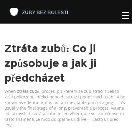
Ztráta zubů: Co ji
způsobuje a jak ji
předcházet
When
ztráta zubů
,
proces, při kterém se zub ztrácí z čelisti
kvůli poškození, infekci nebo destrukci podpůrných tkání
. Also
known as
edentulie
, it is not an inevitable part of aging — it’s
usually the final stage of a long, preventable process.
Většina
lidí si myslí, že ztráta zubu je jen věkem, ale ve skutečnosti to
často znamená, že něco šlo špatně už dříve — často už před
lety.