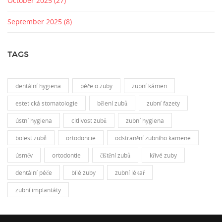
October 2025
(27)
September 2025
(8)
TAGS
dentální hygiena
péče o zuby
zubní kámen
estetická stomatologie
bělení zubů
zubní fazety
ústní hygiena
citlivost zubů
zubní hygiena
bolest zubů
ortodoncie
odstranění zubního kamene
úsměv
ortodontie
čištění zubů
křivé zuby
dentální péče
bílé zuby
zubní lékař
zubní implantáty