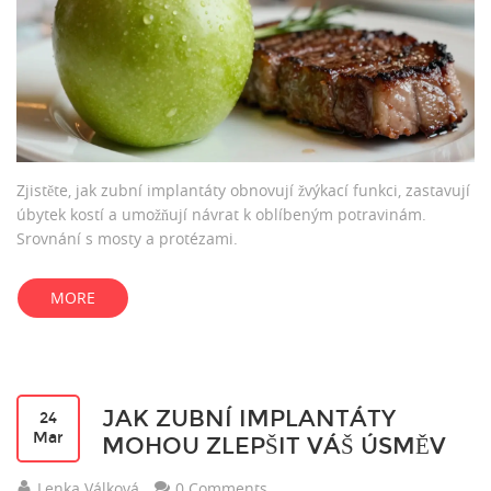
Zjistěte, jak zubní implantáty obnovují žvýkací funkci, zastavují
úbytek kostí a umožňují návrat k oblíbeným potravinám.
Srovnání s mosty a protézami.
MORE
JAK ZUBNÍ IMPLANTÁTY
24
Mar
MOHOU ZLEPŠIT VÁŠ ÚSMĚV
Lenka Válková
0 Comments