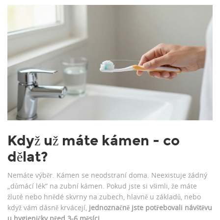
Když už máte kámen - co
dělat?
Nemáte výběr. Kámen se neodstraní doma. Neexistuje žádný
„důmácí lék“ na zubní kámen. Pokud jste si všimli, že máte
žluté nebo hnědé skvrny na zubech, hlavně u základů, nebo
když vám dásně krvácejí,
jednoznačně jste potřebovali návštěvu
u hygieničky před 3-6 měsíci
.