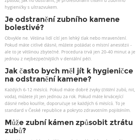
způsob, jak ho odstranit, je profesionální čištění u zubního
hygieničky s ultrazvukem.
Je odstranění zubního kamene
bolestivé?
Obvykle ne. Většina lidí cítí jen lehký tlak nebo mravenčení.
Pokud máte citlivé dásně, můžete požádat o místní anestézii -
ale to je většinou zbytečné. Procedura trvá jen 20-40 minut a je
jednou z nejbezpečnějších v dentální péči.
Jak často bych měl jít k hygieničce
na odstranění kamene?
Každých 6-12 měsíců. Pokud máte dobré zvyky (čištění zubů, nit,
voda), můžete jít jen jednou za rok. Pokud máte krvácející
dásně nebo kouříte, doporučuje se každých 6 měsíců. To je
standard v České republice a pokryto zdravotním pojištěním.
Může zubní kámen způsobit ztrátu
zubů?