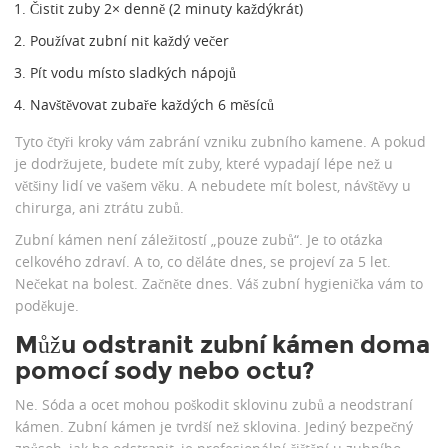
Čistit zuby 2× denně (2 minuty každýkrát)
Používat zubní nit každý večer
Pít vodu místo sladkých nápojů
Navštěvovat zubaře každých 6 měsíců
Tyto čtyři kroky vám zabrání vzniku zubního kamene. A pokud
je dodržujete, budete mít zuby, které vypadají lépe než u
většiny lidí ve vašem věku. A nebudete mít bolest, návštěvy u
chirurga, ani ztrátu zubů.
Zubní kámen není záležitostí „pouze zubů“. Je to otázka
celkového zdraví. A to, co děláte dnes, se projeví za 5 let.
Nečekat na bolest. Začněte dnes. Váš zubní hygienička vám to
poděkuje.
Můžu odstranit zubní kámen doma
pomocí sody nebo octu?
Ne. Sóda a ocet mohou poškodit sklovinu zubů a neodstraní
kámen. Zubní kámen je tvrdší než sklovina. Jediný bezpečný