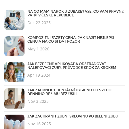
NA CO MÁM NÁROK U ZUBAŘE? VŠE, CO VÁM PRÁVNĚ
PATŘÍ V ČESKÉ REPUBLICE
Dec 22 2025
KOMPOZITNÍ FAZETY CENA: JAK NAJÍT NEJLEPŠÍ
CENU A NA CO SI DÁT POZOR
May 1 2026
JAK BEZPEČNĚ APLIKOVAT A ODSTRAŇOVAT
NALEPOVACÍ ZUBY: PRŮVODCE KROK ZA KROKEM
Apr 19 2024
JAK ZAHRNOUT DENTÁLNÍ HYGIENU DO SVÉHO
DENNÍHO REŽIMU BEZ ÚSILÍ
Nov 3 2025
JAK ZACHRÁNIT ZUBNÍ SKLOVINU PO BĚLENÍ ZUBŮ
Nov 16 2025