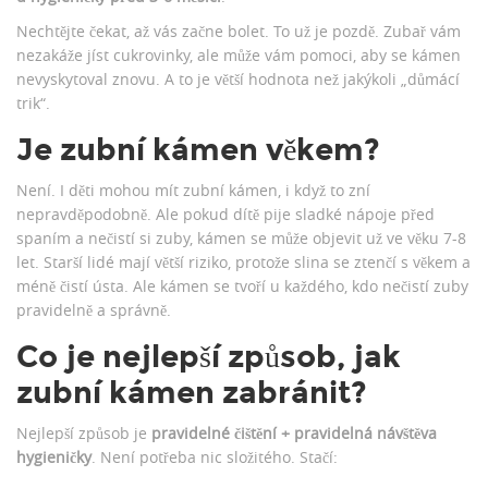
Nechtějte čekat, až vás začne bolet. To už je pozdě. Zubař vám
nezakáže jíst cukrovinky, ale může vám pomoci, aby se kámen
nevyskytoval znovu. A to je větší hodnota než jakýkoli „důmácí
trik“.
Je zubní kámen věkem?
Není. I děti mohou mít zubní kámen, i když to zní
nepravděpodobně. Ale pokud dítě pije sladké nápoje před
spaním a nečistí si zuby, kámen se může objevit už ve věku 7-8
let. Starší lidé mají větší riziko, protože slina se ztenčí s věkem a
méně čistí ústa. Ale kámen se tvoří u každého, kdo nečistí zuby
pravidelně a správně.
Co je nejlepší způsob, jak
zubní kámen zabránit?
Nejlepší způsob je
pravidelné čištění + pravidelná návštěva
hygieničky
. Není potřeba nic složitého. Stačí: