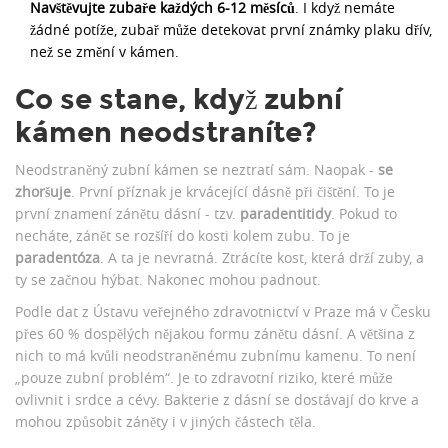
Navštěvujte zubaře každých 6-12 měsíců
. I když nemáte
žádné potíže, zubař může detekovat první známky plaku dřív,
než se změní v kámen.
Co se stane, když zubní
kámen neodstraníte?
Neodstraněný zubní kámen se neztratí sám. Naopak -
se
zhoršuje
. První příznak je krvácející dásně při čištění. To je
první znamení zánětu dásní - tzv.
paradentitidy
. Pokud to
necháte, zánět se rozšíří do kosti kolem zubu. To je
paradentóza
. A ta je nevratná. Ztrácíte kost, která drží zuby, a
ty se začnou hýbat. Nakonec mohou padnout.
Podle dat z Ústavu veřejného zdravotnictví v Praze má v Česku
přes 60 % dospělých nějakou formu zánětu dásní. A většina z
nich to má kvůli neodstraněnému zubnímu kamenu. To není
„pouze zubní problém“. Je to zdravotní riziko, které může
ovlivnit i srdce a cévy. Bakterie z dásní se dostávají do krve a
mohou způsobit záněty i v jiných částech těla.