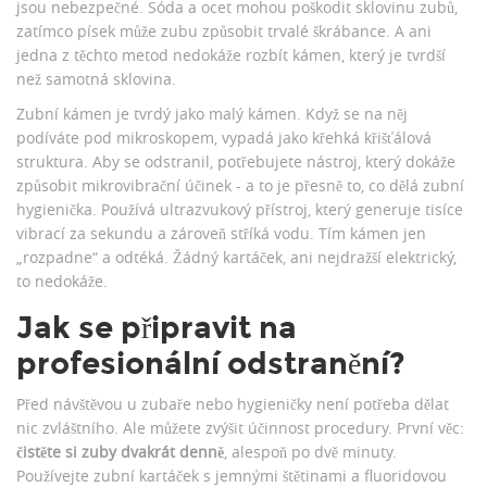
jsou nebezpečné. Sóda a ocet mohou poškodit sklovinu zubů,
zatímco písek může zubu způsobit trvalé škrábance. A ani
jedna z těchto metod nedokáže rozbít kámen, který je tvrdší
než samotná sklovina.
Zubní kámen je tvrdý jako malý kámen. Když se na něj
podíváte pod mikroskopem, vypadá jako křehká křišťálová
struktura. Aby se odstranil, potřebujete nástroj, který dokáže
způsobit mikrovibrační účinek - a to je přesně to, co dělá zubní
hygienička. Používá ultrazvukový přístroj, který generuje tisíce
vibrací za sekundu a zároveň stříká vodu. Tím kámen jen
„rozpadne“ a odtéká. Žádný kartáček, ani nejdražší elektrický,
to nedokáže.
Jak se připravit na
profesionální odstranění?
Před návštěvou u zubaře nebo hygieničky není potřeba dělat
nic zvláštního. Ale můžete zvýšit účinnost procedury. První věc:
čistěte si zuby dvakrát denně
, alespoň po dvě minuty.
Používejte zubní kartáček s jemnými štětinami a fluoridovou