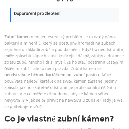
Doporučení pro zlepšení:
Zubní kámen
není jen estetický problém. Je to tvrdý nános
bakterií a minerálů, který se postupně hromadí na zubech,
zejména u základů zubů a pod dásněmi. Když ho neodstraníte,
může způsobit zápach z úst, krvácející dásně, záněty a dokonce
ztrátu zubů. Mnoho lidí si myslí, že ho stačí odstranit častějším
čištěním zubů - ale to není pravda. Zubní kámen se
neodstraňuje běžnou kartáčkem ani zubní pastou
. Ať už
používáte nejlepší kartáček na světě, kámen zůstane. Jediný
způsob, jak ho skutečně odstranit, je profesionální čištění u
zubaře. Ale co můžete dělat doma, aby se kámen vůbec
nevytvořil? A jak se připravit na návštěvu u zubaře? Tady je vše,
co potřebujete vědět.
Co je vlastně zubní kámen?