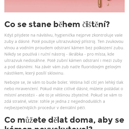
Co se stane během čištění?
Když přijdete na návštěvu, hygienička nejprve zkontroluje vaše
zuby a dásně. Poté použije ultrazvukový přístroj. Ten zvukovou
vlnou a vodním proudem odstraní kámen bez poškození zubu.
Někdy se používá i ruční nástroj - škrábka - pro místa, kde
ultrazvuk nedosáhne. Poté zubní kámen odstraní i mezi zuby
a pod dásněmi. Na závěr vám zub natře fluoridovým gelovým
nástřikem, který posílí sklovinu.
Nebojte se, že vám to bude bolet. Většina lidí cítí jen lehký tlak
nebo mravenčení. Pokud máte citlivé dásně, můžete požádat o
místní anestézii - ale to je většinou zbytečné. Pokud se vám to
zdá strašné, vězte: tohle je jedna z nejjednodušších a
nejbezpečnějších procedur v dentální péči.
Co můžete dělat doma, aby se