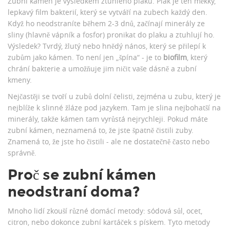
Zubní kámen je výsledkem ztuhlého plaku. Plak je ten měkký,
lepkavý film bakterií, který se vytváří na zubech každý den.
Když ho neodstraníte během 2-3 dnů, začínají minerály ze
sliny (hlavně vápník a fosfor) pronikat do plaku a ztuhlují ho.
Výsledek? Tvrdý, žlutý nebo hnědý nános, který se přilepí k
zubům jako kámen. To není jen „špína“ - je to
biofilm
, který
chrání bakterie a umožňuje jim ničit vaše dásně a zubní
kmeny.
Nejčastěji se tvoří u zubů dolní čelisti, zejména u zubu, který je
nejblíže k slinné žláze pod jazykem. Tam je slina nejbohatší na
minerály, takže kámen tam vyrůstá nejrychleji. Pokud máte
zubní kámen, neznamená to, že jste špatně čistili zuby.
Znamená to, že jste ho čistili - ale ne dostatečně často nebo
správně.
Proč se zubní kámen
neodstraní doma?
Mnoho lidí zkouší různé domácí metody: sódová sůl, ocet,
citron, nebo dokonce zubní kartáček s pískem. Tyto metody