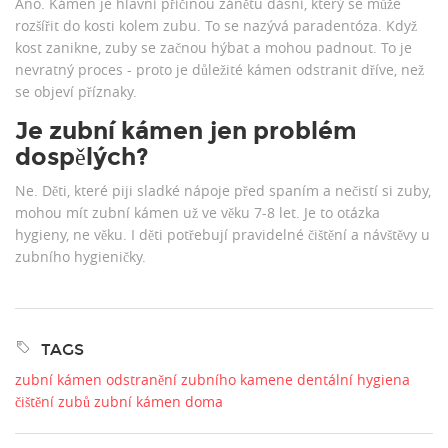
Ano. Kámen je hlavní příčinou zánětu dásní, který se může
rozšířit do kosti kolem zubu. To se nazývá paradentóza. Když
kost zanikne, zuby se začnou hýbat a mohou padnout. To je
nevratný proces - proto je důležité kámen odstranit dříve, než
se objeví příznaky.
Je zubní kámen jen problém
dospělých?
Ne. Děti, které piji sladké nápoje před spaním a nečistí si zuby,
mohou mít zubní kámen už ve věku 7-8 let. Je to otázka
hygieny, ne věku. I děti potřebují pravidelné čištění a návštěvy u
zubního hygieničky.
TAGS
zubní kámen
odstranění zubního kamene
dentální hygiena
čištění zubů
zubní kámen doma