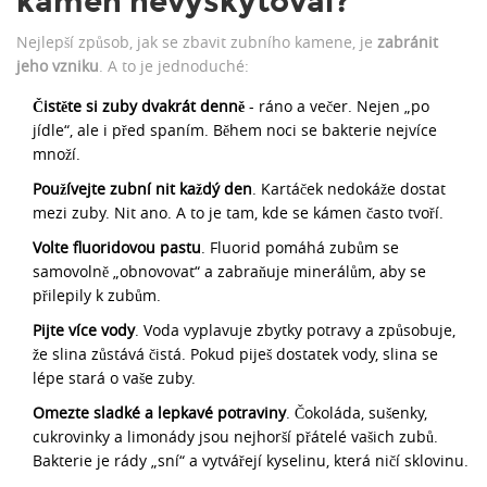
kámen nevyskytoval?
Nejlepší způsob, jak se zbavit zubního kamene, je
zabránit
jeho vzniku
. A to je jednoduché:
Čistěte si zuby dvakrát denně
- ráno a večer. Nejen „po
jídle“, ale i před spaním. Během noci se bakterie nejvíce
množí.
Používejte zubní nit každý den
. Kartáček nedokáže dostat
mezi zuby. Nit ano. A to je tam, kde se kámen často tvoří.
Volte fluoridovou pastu
. Fluorid pomáhá zubům se
samovolně „obnovovat“ a zabraňuje minerálům, aby se
přilepily k zubům.
Pijte více vody
. Voda vyplavuje zbytky potravy a způsobuje,
že slina zůstává čistá. Pokud piješ dostatek vody, slina se
lépe stará o vaše zuby.
Omezte sladké a lepkavé potraviny
. Čokoláda, sušenky,
cukrovinky a limonády jsou nejhorší přátelé vašich zubů.
Bakterie je rády „sní“ a vytvářejí kyselinu, která ničí sklovinu.