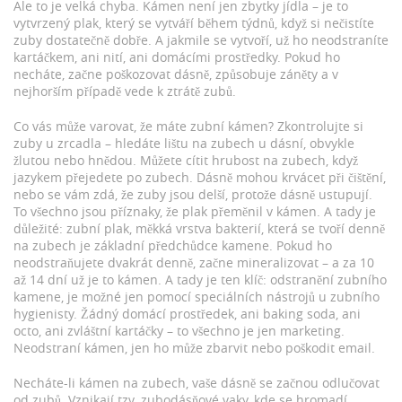
Ale to je velká chyba. Kámen není jen zbytky jídla – je to
vytvrzený plak, který se vytváří během týdnů, když si nečistíte
zuby dostatečně dobře. A jakmile se vytvoří, už ho neodstraníte
kartáčkem, ani nití, ani domácími prostředky. Pokud ho
necháte, začne poškozovat dásně, způsobuje záněty a v
nejhorším případě vede k ztrátě zubů.
Co vás může varovat, že máte zubní kámen? Zkontrolujte si
zuby u zrcadla – hledáte lištu na zubech u dásní, obvykle
žlutou nebo hnědou. Můžete cítit hrubost na zubech, když
jazykem přejedete po zubech. Dásně mohou krvácet při čištění,
nebo se vám zdá, že zuby jsou delší, protože dásně ustupují.
To všechno jsou příznaky, že plak přeměnil v kámen. A tady je
důležité:
zubní plak
,
měkká vrstva bakterií, která se tvoří denně
na zubech
je základní předchůdce kamene. Pokud ho
neodstraňujete dvakrát denně, začne mineralizovat – a za 10
až 14 dní už je to kámen. A tady je ten klíč:
odstranění zubního
kamene
,
je možné jen pomocí speciálních nástrojů u zubního
hygienisty
. Žádný domácí prostředek, ani baking soda, ani
octo, ani zvláštní kartáčky – to všechno je jen marketing.
Neodstraní kámen, jen ho může zbarvit nebo poškodit email.
Necháte-li kámen na zubech, vaše dásně se začnou odlučovat
od zubů. Vznikají tzv. zubodásňové vaky, kde se hromadí