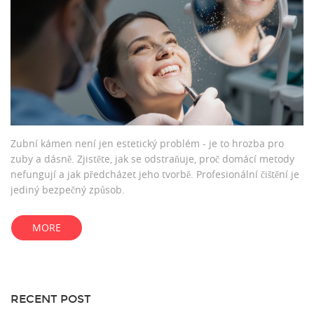
Zubní kámen není jen estetický problém - je to hrozba pro
zuby a dásně. Zjistěte, jak se odstraňuje, proč domácí metody
nefungují a jak předcházet jeho tvorbě. Profesionální čištění je
jediný bezpečný způsob.
MORE
RECENT POST