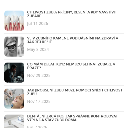
CITLIVOST ZUBŮ: PŘÍČINY, ŘEŠENÍ A KDY NAVŠTÍVIT
ZUBAŘE
Jul 11 2026
VLIV ZUBNÍHO KAMENE POD DÁSNÍMI NA ZDRAVÍ A
JAK JEJ ŘEŠIT
May 8 2024
CO MÁM DĚLAT, KDYŽ NEMŮŽU SEHNAT ZUBAŘE V
PRAZE?
Nov 29 2025
JAK BROUŠENÍ ZUBŮ MŮŽE POMOCI SNÍŽIT CITLIVOST
ZUBŮ
Nov 17 2025
DENTÁLNÍ ZRCÁTKO: JAK SPRÁVNĚ KONTROLOVAT
VÝPLNĚ A STAV ZUBŮ DOMA
Jun 7 2026