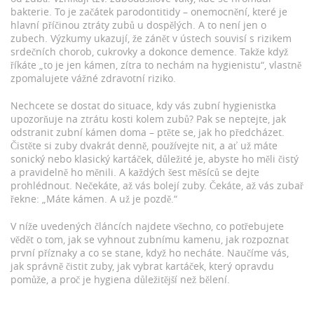
bakterie. To je začátek parodontitidy – onemocnění, které je
hlavní příčinou ztráty zubů u dospělých. A to není jen o
zubech. Výzkumy ukazují, že zánět v ústech souvisí s rizikem
srdečních chorob, cukrovky a dokonce demence. Takže když
říkáte „to je jen kámen, zítra to nechám na hygienistu“, vlastně
zpomalujete vážné zdravotní riziko.
Nechcete se dostat do situace, kdy vás zubní hygienistka
upozorňuje na ztrátu kosti kolem zubů? Pak se neptejte, jak
odstranit zubní kámen doma – ptěte se, jak ho předcházet.
Čistěte si zuby dvakrát denně, používejte nit, a ať už máte
sonický nebo klasický kartáček, důležité je, abyste ho měli čistý
a pravidelně ho měnili. A každých šest měsíců se dejte
prohlédnout. Nečekáte, až vás bolejí zuby. Čekáte, až vás zubař
řekne: „Máte kámen. A už je pozdě.“
V níže uvedených článcích najdete všechno, co potřebujete
vědět o tom, jak se vyhnout zubnímu kamenu, jak rozpoznat
první příznaky a co se stane, když ho necháte. Naučíme vás,
jak správně čistit zuby, jak vybrat kartáček, který opravdu
pomůže, a proč je hygiena důležitější než bělení.