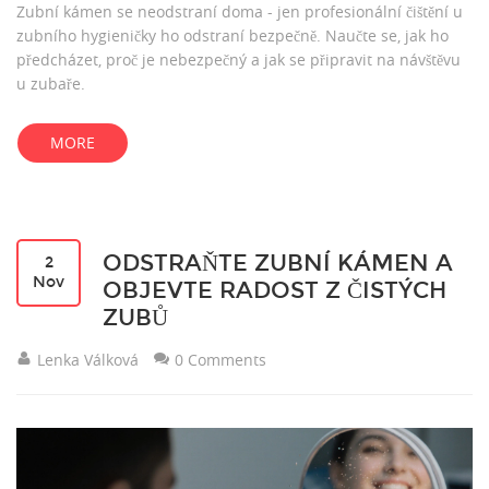
Zubní kámen se neodstraní doma - jen profesionální čištění u
zubního hygieničky ho odstraní bezpečně. Naučte se, jak ho
předcházet, proč je nebezpečný a jak se připravit na návštěvu
u zubaře.
MORE
ODSTRAŇTE ZUBNÍ KÁMEN A
2
Nov
OBJEVTE RADOST Z ČISTÝCH
ZUBŮ
Lenka Válková
0 Comments