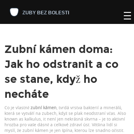
Zubní kámen doma:
Jak ho odstranit a co
se stane, když ho
necháte
Co je vlastně
zubní kámen
,
tvrdá vrstva bakterií a minerálů,
která se vytváří na zubech, když se plak neodstraní včas
. Also
known as
kalkulus
, it
není jen nekrásná skvrna – je to aktivní
hrozba pro vaše dásně a celkové zdraví úst
.
Většina lidí si
myslí, že zubní kámen je jen špína, kterou lze snadno očistit.