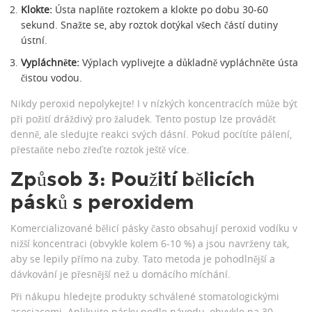
Klokte:
Ústa naplňte roztokem a klokte po dobu 30-60
sekund. Snažte se, aby roztok dotýkal všech částí dutiny
ústní.
Vypláchněte:
Výplach vyplivejte a důkladně vypláchněte ústa
čistou vodou.
Nikdy peroxid nepolykejte! I v nízkých koncentracích může být
při požití dráždivý pro žaludek. Tento postup lze provádět
denně, ale sledujte reakci svých dásní. Pokud pocítíte pálení,
přestaňte nebo zřeďte roztok ještě více.
Způsob 3: Použití bělicích
pásků s peroxidem
Komercializované bělicí pásky často obsahují peroxid vodíku v
nižší koncentraci (obvykle kolem 6-10 %) a jsou navrženy tak,
aby se lepily přímo na zuby. Tato metoda je pohodlnější a
dávkování je přesnější než u domácího míchání.
Při nákupu hledejte produkty schválené stomatologickými
asociacemi. Aplikujte pásky podle návodu, obvykle na 30