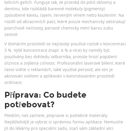
bělicích gelích. Funguje tak, že proniká do pórů skloviny a
dentinu, kde rozkládá barevné molekuly (pigmenty)
způsobené kávou, čajem, červeným vínem nebo kouřením. Na
rozdíl od abrazivních past, které pouze mechanicky odstraňují
povrchové nečistoty, peroxid chemicky mění barvu zubu
zevnitř.
V domácím prostředí se nejčastěji používá roztok v koncentraci
3 %. Vyšší koncentrace (např. 6 % a více) by neměly být
používány bez dohledu odborníka, protože hrozí popálení
sliznice a zvýšená citlivost. Profesionální laserové bělení, které
často vidíte v reklamách, také využívá peroxid, ale ten je
aktivován světlem a aplikován v kontrolovaném prostředí
ordinace.
Příprava: Co budete
potřebovat?
Předtím, než začnete, připravte si potřebné materiály.
Nejdůležitější je vybrat si správnou formu aplikace. Nemusíte
jít do lékárny pro speciální sadu, stačí vám základní věci: