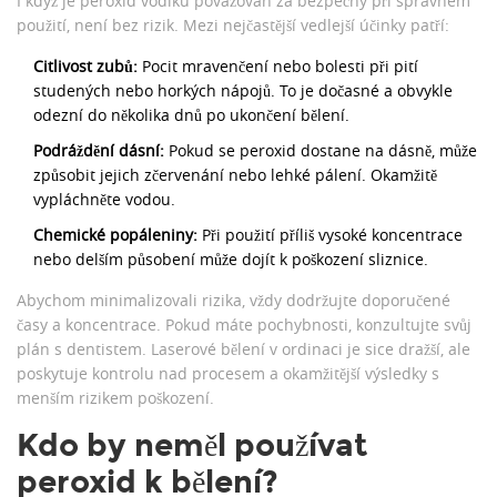
I když je peroxid vodíku považován za bezpečný při správném
použití, není bez rizik. Mezi nejčastější vedlejší účinky patří:
Citlivost zubů:
Pocit mravenčení nebo bolesti při pití
studených nebo horkých nápojů. To je dočasné a obvykle
odezní do několika dnů po ukončení bělení.
Podráždění dásní:
Pokud se peroxid dostane na dásně, může
způsobit jejich zčervenání nebo lehké pálení. Okamžitě
vypláchněte vodou.
Chemické popáleniny:
Při použití příliš vysoké koncentrace
nebo delším působení může dojít k poškození sliznice.
Abychom minimalizovali rizika, vždy dodržujte doporučené
časy a koncentrace. Pokud máte pochybnosti, konzultujte svůj
plán s dentistem. Laserové bělení v ordinaci je sice dražší, ale
poskytuje kontrolu nad procesem a okamžitější výsledky s
menším rizikem poškození.
Kdo by neměl používat
peroxid k bělení?