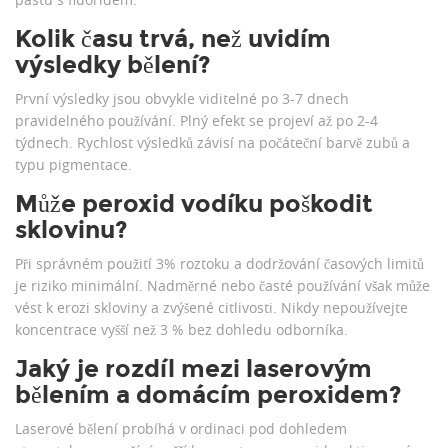
Kolik času trvá, než uvidím
výsledky bělení?
První výsledky jsou obvykle viditelné po 3-7 dnech
pravidelného používání. Plný efekt se projeví až po 2-4
týdnech. Rychlost výsledků závisí na počáteční barvě zubů a
typu pigmentace.
Může peroxid vodíku poškodit
sklovinu?
Při správném použití 3% roztoku a dodržování časových limitů
je riziko minimální. Nadměrné nebo časté používání však může
vést k erozi skloviny a zvýšené citlivosti. Nikdy nepoužívejte
koncentrace vyšší než 3 % bez dohledu odborníka.
Jaký je rozdíl mezi laserovým
bělením a domácím peroxidem?
Laserové bělení probíhá v ordinaci pod dohledem