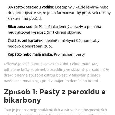
3% roztok peroxidu vodíku:
Dostupný v každé lékárně nebo
drogerii. Ujistěte se, že jde o farmaceutický přípravek určený
k externímu použití.
Bikarbona sodná:
Působí jako jemný abraziv a pomáhá
neutralizovat kyselost, čímž chrání sklovinu.
Čistá zubní kartáček:
Ideálně s měkkými štětinami, aby
nedošlo k poškrábání zubů.
Kapátko nebo malá miska:
Pro míchání pasty.
Důležité je také ověřit stav vašich zubů. Pokud máte kaz,
odhalené krčky zubů nebo praskliny ve sklovině, peroxid může
dráždit nerv a způsobit ostrou bolest. V takovém případě
navštivte stomatologa před zahájením domácího bělení.
Způsob 1: Pasty z peroxidu a
bikarbony
Toto je jeden z nejpopulárnějších a zároveň nejbezpečnějších