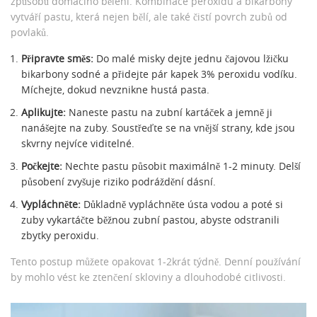
způsobů domácího bělení. Kombinace peroxidu a bikarbony
vytváří pastu, která nejen bělí, ale také čistí povrch zubů od
povlaků.
Připravte směs:
Do malé misky dejte jednu čajovou lžičku
bikarbony sodné a přidejte pár kapek 3% peroxidu vodíku.
Míchejte, dokud nevznikne hustá pasta.
Aplikujte:
Naneste pastu na zubní kartáček a jemně ji
nanášejte na zuby. Soustřeďte se na vnější strany, kde jsou
skvrny nejvíce viditelné.
Počkejte:
Nechte pastu působit maximálně 1-2 minuty. Delší
působení zvyšuje riziko podráždění dásní.
Vypláchněte:
Důkladně vypláchněte ústa vodou a poté si
zuby vykartáčte běžnou zubní pastou, abyste odstranili
zbytky peroxidu.
Tento postup můžete opakovat 1-2krát týdně. Denní používání
by mohlo vést ke ztenčení skloviny a dlouhodobé citlivosti.