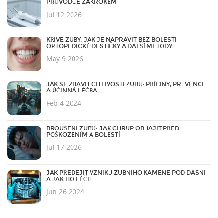
PRŮVODCE ZÁKROKEM
Jul 12 2026
KŘIVÉ ZUBY: JAK JE NAPRAVIT BEZ BOLESTI -
ORTOPEDICKÉ DESTIČKY A DALŠÍ METODY
May 9 2026
JAK SE ZBAVIT CITLIVOSTI ZUBŮ: PŘÍČINY, PREVENCE
A ÚČINNÁ LÉČBA
Feb 4 2024
BROUŠENÍ ZUBŮ: JAK CHRUP OBHÁJIT PŘED
POŠKOZENÍM A BOLESTÍ
Jul 17 2026
JAK PŘEDEJÍT VZNIKU ZUBNÍHO KAMENE POD DÁSNÍ
A JAK HO LÉČIT
Jun 26 2024