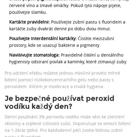
červené víno a tmavé omáčky. Pokud tyto nápoje pijete,
používejte slamku.
Kartáčte pravidelně:
Používejte zubní pastu s fluoridem a
kartáčte zuby dvakrát denně po dobu dvou minut.
Používejte interdentální kartáčky:
Čistěte mezizubní
prostory, kde se usazují bakterie a pigmenty.
Navštěvujte stomatologa:
Pravidelné čištění u dentálního
hygienisty odstraní povlak a kamínky, které ztmavují zuby.
Pro udržení efektu můžete jednou měsíčně provést mírné
bělení pomocí nízkokoncentračního gelu nebo pasty s
peroxidem. Klíčem je moderace a trvalá hygiena.
Je bezpečné používat peroxid
vodíku každý den?
Denní používání 3% peroxidu vodíku může vést ke ztenčení
skloviny a zvýšené citlivosti zubů. Doporučuje se omezit bělení
na 1-2krát týdně. Pro každodenní péči zvolte běžnou zubní
pastu s fluoridem.