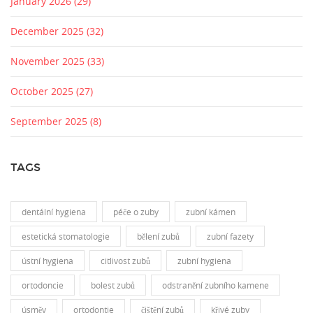
January 2026
(29)
December 2025
(32)
November 2025
(33)
October 2025
(27)
September 2025
(8)
TAGS
dentální hygiena
péče o zuby
zubní kámen
estetická stomatologie
bělení zubů
zubní fazety
ústní hygiena
citlivost zubů
zubní hygiena
ortodoncie
bolest zubů
odstranění zubního kamene
úsměv
ortodontie
čištění zubů
křivé zuby