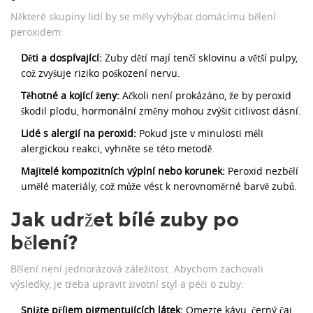
Některé skupiny lidí by se měly vyhýbat domácímu bělení
peroxidem:
Děti a dospívající:
Zuby dětí mají tenčí sklovinu a větší pulpy,
což zvyšuje riziko poškození nervu.
Těhotné a kojící ženy:
Ačkoli není prokázáno, že by peroxid
škodil plodu, hormonální změny mohou zvýšit citlivost dásní.
Lidé s alergií na peroxid:
Pokud jste v minulosti měli
alergickou reakci, vyhněte se této metodě.
Majitelé kompozitních výplní nebo korunek:
Peroxid nezbělí
umělé materiály, což může vést k nerovnoměrné barvě zubů.
Jak udržet bílé zuby po
bělení?
Bělení není jednorázová záležitost. Abychom zachovali
výsledky, je třeba upravit životní styl a péči o zuby:
Snižte příjem pigmentujících látek:
Omezte kávu, černý čaj,