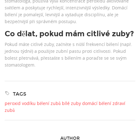
stomatologa, používá vyšší koncentrace peroxidu aktivované
světlem a poskytuje rychlejší, intenzivnější výsledky. Domácí
bělení je pomalejší, levnější a vyžaduje disciplínu, ale je
bezpečnější při správném postupu.
Co dělat, pokud mám citlivé zuby?
Pokud máte citlivé zuby, začněte s nižší frekvencí bělení (např.
jednou týdně) a použijte zubní pastu proti citlivosti. Pokud
bolest přetrvává, přestaňte s bělením a poraďte se se svým
stomatologem.
TAGS
peroxid vodíku
bělení zubů
bílé zuby
domácí bělení
zdraví
zubů
AUTHOR