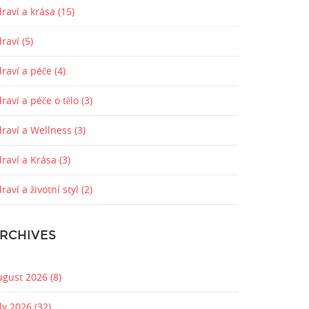
raví a krása
(15)
draví
(5)
draví a péče
(4)
raví a péče o tělo
(3)
draví a Wellness
(3)
draví a Krása
(3)
raví a životní styl
(2)
RCHIVES
ugust 2026
(8)
uly 2026
(32)