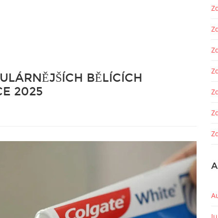
Zd
Z
Z
Zd
LÁRNĚJŠÍCH BĚLÍCÍCH
E 2025
Z
Z
Zd
A
A
J