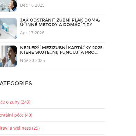
POTŘEBUJETE VĚDĚT
Dec 16 2025
JAK ODSTRANIT ZUBNÍ PLAK DOMA:
ÚČINNÉ METODY A DOMÁCÍ TIPY
Apr 17 2026
NEJLEPŠÍ MEZIZUBNÍ KARTÁČKY 2025:
KTERÉ SKUTEČNĚ FUNGUJÍ A PRO
KOHO JSOU IDEÁLNÍ
Nov 20 2025
ATEGORIES
éče o zuby
(249)
entální péče
(40)
draví a wellness
(25)