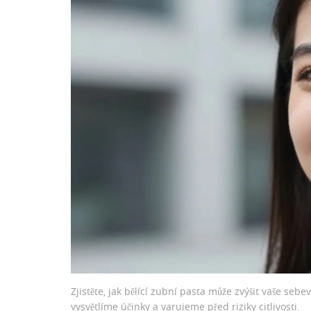
Zjistěte, jak bělící zubní pasta může zvýšit vaše s
vysvětlíme účinky a varujeme před riziky citlivosti.