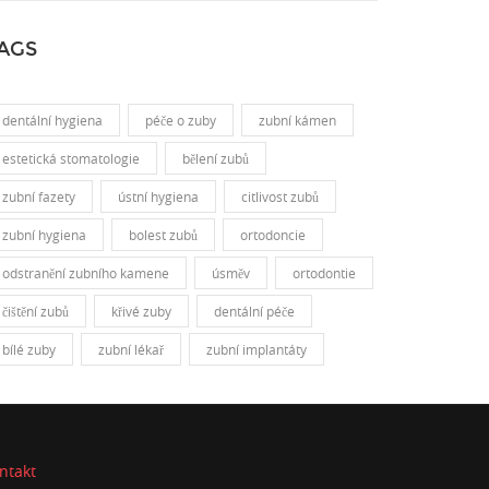
AGS
dentální hygiena
péče o zuby
zubní kámen
estetická stomatologie
bělení zubů
zubní fazety
ústní hygiena
citlivost zubů
zubní hygiena
bolest zubů
ortodoncie
odstranění zubního kamene
úsměv
ortodontie
čištění zubů
křivé zuby
dentální péče
bílé zuby
zubní lékař
zubní implantáty
ntakt