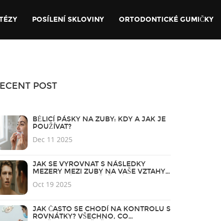
TÉZY
POSÍLENÍ SKLOVINY
ORTODONTICKÉ GUMIČKY
ECENT POST
BĚLICÍ PÁSKY NA ZUBY: KDY A JAK JE
POUŽÍVAT?
Dec 11 2025
JAK SE VYROVNAT S NÁSLEDKY
MEZERY MEZI ZUBY NA VAŠE VZTAHY -
PRAKTICKÉ TIPY A ŘEŠENÍ
Oct 19 2025
JAK ČASTO SE CHODÍ NA KONTROLU S
ROVNÁTKY? VŠECHNO, CO