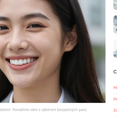
C
P
D
ebevědomí. Poradíme vám s výběrem bezpečných past,
Z