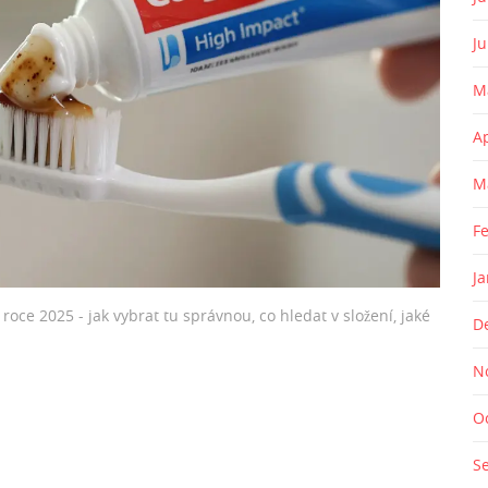
J
M
A
M
F
J
roce 2025 - jak vybrat tu správnou, co hledat v složení, jaké
D
N
O
S