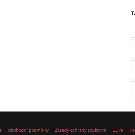
T
s
Obchodní podmínky
Zásady ochrany soukromí
GDPR
Ko