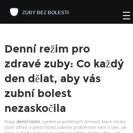
Denní režim pro
zdravé zuby: Co každý
den dělat, aby vás
zubní bolest
nezaskočila
Pravý
denní režim
,
systém pravidelných činností, které chrání
ústní zdraví a předcházejí zubním problémům
není o tom, jak
často si čistíte zuby. Je to o tom, co děláte
všechny
dny – od