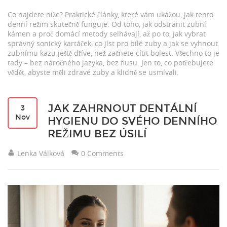
Co najdete níže? Praktické články, které vám ukážou, jak tento
denní režim skutečně funguje. Od toho, jak odstranit zubní
kámen a proč domácí metody selhávají, až po to, jak vybrat
správný sonický kartáček, co jíst pro bílé zuby a jak se vyhnout
zubnímu kazu ještě dříve, než začnete cítit bolest. Všechno to je
tady – bez náročného jazyka, bez flusu. Jen to, co potřebujete
vědět, abyste měli zdravé zuby a klidně se usmívali.
JAK ZAHRNOUT DENTÁLNÍ
3
Nov
HYGIENU DO SVÉHO DENNÍHO
REŽIMU BEZ ÚSILÍ
Lenka Válková
0 Comments