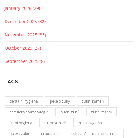
January 2026
(29)
December 2025
(32)
November 2025
(33)
October 2025
(27)
September 2025
(8)
TAGS
dentální hygiena
péče o zuby
zubní kámen
estetická stomatologie
bělení zubů
zubní fazety
ústní hygiena
citlivost zubů
zubní hygiena
bolest zubů
ortodoncie
odstranění zubního kamene