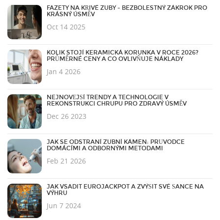
FAZETY NA KŘIVÉ ZUBY - BEZBOLESTNÝ ZÁKROK PRO
KRÁSNÝ ÚSMĚV
Oct 14 2025
KOLIK STOJÍ KERAMICKÁ KORUNKA V ROCE 2026?
PRŮMĚRNÉ CENY A CO OVLIVŇUJE NÁKLADY
Jan 4 2026
NEJNOVĚJŠÍ TRENDY A TECHNOLOGIE V
REKONSTRUKCI CHRUPU PRO ZDRAVÝ ÚSMĚV
Dec 26 2023
JAK SE ODSTRANÍ ZUBNÍ KÁMEN: PRŮVODCE
DOMÁCÍMI A ODBORNÝMI METODAMI
Feb 21 2026
JAK VSADIT EUROJACKPOT A ZVÝŠIT SVÉ ŠANCE NA
VÝHRU
Jun 7 2024