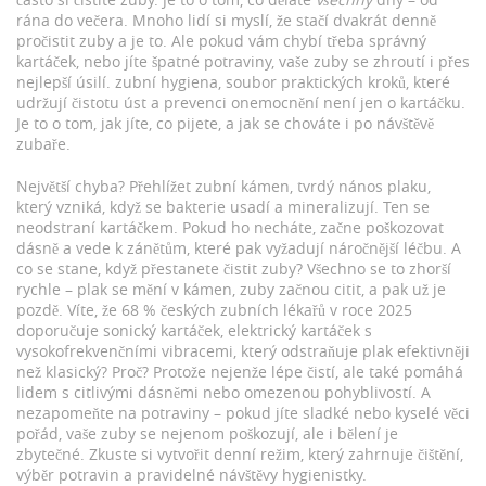
rána do večera. Mnoho lidí si myslí, že stačí dvakrát denně
pročistit zuby a je to. Ale pokud vám chybí třeba správný
kartáček, nebo jíte špatné potraviny, vaše zuby se zhroutí i přes
nejlepší úsilí.
zubní hygiena
,
soubor praktických kroků, které
udržují čistotu úst a prevenci onemocnění
není jen o kartáčku.
Je to o tom, jak jíte, co pijete, a jak se chováte i po návštěvě
zubaře.
Největší chyba? Přehlížet
zubní kámen
,
tvrdý nános plaku,
který vzniká, když se bakterie usadí a mineralizují
. Ten se
neodstraní kartáčkem. Pokud ho necháte, začne poškozovat
dásně a vede k zánětům, které pak vyžadují náročnější léčbu. A
co se stane, když přestanete čistit zuby? Všechno se to zhorší
rychle – plak se mění v kámen, zuby začnou citit, a pak už je
pozdě. Víte, že 68 % českých zubních lékařů v roce 2025
doporučuje
sonický kartáček
,
elektrický kartáček s
vysokofrekvenčními vibracemi, který odstraňuje plak efektivněji
než klasický
? Proč? Protože nejenže lépe čistí, ale také pomáhá
lidem s citlivými dásněmi nebo omezenou pohyblivostí. A
nezapomeňte na potraviny – pokud jíte sladké nebo kyselé věci
pořád, vaše zuby se nejenom poškozují, ale i bělení je
zbytečné. Zkuste si vytvořit denní režim, který zahrnuje čištění,
výběr potravin a pravidelné návštěvy hygienistky.