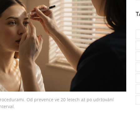
T
i procedurami. Od prevence ve 20 letech až po udržování
nterval.