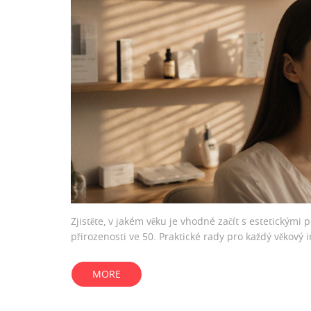
Zjistěte, v jakém věku je vhodné začít s estetickým
přirozenosti ve 50. Praktické rady pro každý věkový i
MORE