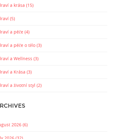
raví a krása
(15)
draví
(5)
draví a péče
(4)
raví a péče o tělo
(3)
draví a Wellness
(3)
draví a Krása
(3)
raví a životní styl
(2)
RCHIVES
ugust 2026
(6)
uly 2026
(32)