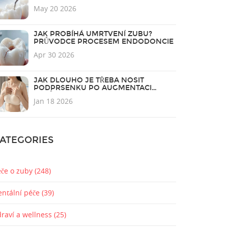
PROFESIONÁLNÍ HYGIENĚ
May 20 2026
JAK PROBÍHÁ UMRTVENÍ ZUBU?
PRŮVODCE PROCESEM ENDODONCIE
Apr 30 2026
JAK DLOUHO JE TŘEBA NOSIT
PODPRSENKU PO AUGMENTACI
PRSŮ?
Jan 18 2026
ATEGORIES
éče o zuby
(248)
entální péče
(39)
draví a wellness
(25)