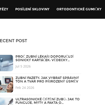
TÉZY
POSÍLENÍ SKLOVINY
ORTODONTICKÉ GUMIČKY
ECENT POST
PROČ ZUBNÍ LÉKAŘI DOPORUČUJÍ
SONICKÝ KARTÁČEK: VĚDECKY
PODLOŽENÉ DŮVODY
Jul 5 2026
ZUBNÍ FAZETY: JAK VYBRAT SPRÁVNÝ
TÓN A TVAR PRO PŘIROZENÝ ÚSMĚV
Feb 24 2026
ULTRASONICKÉ ČIŠTĚNÍ ZUBŮ: JAK TO
FUNGUJE, MÝTY A FAKTA O