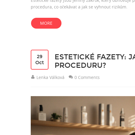
Estetické fazety jsou jemný zákrok, který obnovuje př
procedura, co očekávat a jak se vyhnout rizikům.
MORE
ESTETICKÉ FAZETY: 
29
Oct
PROCEDURU?
Lenka Válková
0 Comments