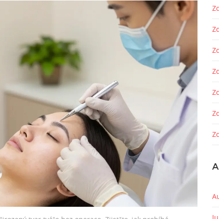
Zd
Z
Z
Zd
Z
Z
Zd
A
A
J