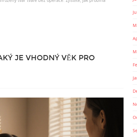
irozený tvar tváře bez operace. Zjistěte, jak probíhá
J
M
A
M
JAKÝ JE VHODNÝ VĚK PRO
F
J
D
N
O
S