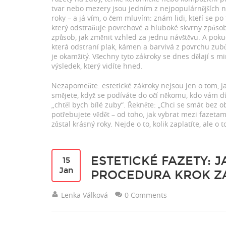
tvar nebo mezery
jsou jedním z nejpopulárnějších nás
roky – a já vím, o čem mluvím: znám lidi, kteří se po
který odstraňuje povrchové a hluboké skvrny způs
způsob, jak změnit vzhled za jednu návštěvu. A pok
která odstraní plak, kámen a barvivá z povrchu z
je okamžitý. Všechny tyto zákroky se dnes dělají s m
výsledek, který vidíte hned.
Nezapomeňte: estetické zákroky nejsou jen o tom, jak
smějete, když se podíváte do očí někomu, kdo vám důl
„chtěl bych bílé zuby“. Řekněte: „Chci se smát bez oba
potřebujete vědět – od toho, jak vybrat mezi fazetam
zůstal krásný roky. Nejde o to, kolik zaplatíte, ale o t
ESTETICKÉ FAZETY: 
15
Jan
PROCEDURA KROK Z
Lenka Válková
0 Comments