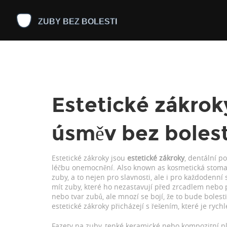
Estetické zákrok
úsměv bez bolest
Estetické zákroky jsou
estetické zákroky
,
dentální p
léčbu onemocnění
. Also known as
kosmetická stoma
zuby, a to nejen pro slavnosti, ale i pro každodenní
mít zuby, které ho nezastavují před zrcadlem nebo př
nebo tvar zubů, ale mnozí se bojí, že to bude bolest
estetické zákroky přicházejí s řešením, které je ry
Fazety na zuby
,
tenké keramické nebo kompozitní plá