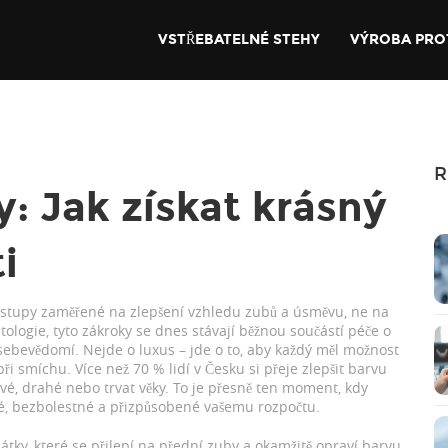
VSTŘEBATELNÉ STEHY
VÝROBA PRO
R
y: Jak získat krásný
i
ostupy zaměřené na zlepšení vzhledu zubů a úsměvu, ne na
tologie
, tyto zákroky se dnes stávají běžnou součástí péče o
 sebevědomí.
Nejde o luxus – jde o to, aby každý měl možnost
i smíchu. Více než 70 % lidí v Česku si přeje zlepšit barvu
ivé, drahé nebo trvat věky. To je přesně ten moment, kdy
chlé, bezbolestné a přizpůsobené vašemu rozpočtu.
tky, které se přilepí na přední zuby a okamžitě opraví barvu,