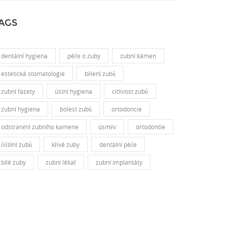
AGS
dentální hygiena
péče o zuby
zubní kámen
estetická stomatologie
bělení zubů
zubní fazety
ústní hygiena
citlivost zubů
zubní hygiena
bolest zubů
ortodoncie
odstranění zubního kamene
úsměv
ortodontie
čištění zubů
křivé zuby
dentální péče
bílé zuby
zubní lékař
zubní implantáty