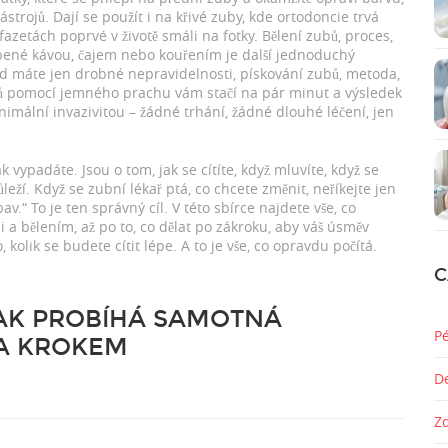
trojů. Dají se použít i na křivé zuby, kde ortodoncie trvá
 fazetách poprvé v životě smáli na fotky.
Bělení zubů
,
proces,
obené kávou, čajem nebo kouřením
je další jednoduchý
ud máte jen drobné nepravidelnosti,
pískování zubů
,
metoda,
ubů pomocí jemného prachu
vám stačí na pár minut a výsledek
inimální invazivitou – žádné trhání, žádné dlouhé léčení, jen
 vypadáte. Jsou o tom, jak se cítíte, když mluvíte, když se
eží. Když se zubní lékař ptá, co chcete změnit, neříkejte jen
v.“ To je ten správný cíl. V této sbírce najdete vše, co
i a bělením, až po to, co dělat po zákroku, aby váš úsměv
o, kolik se budete cítit lépe. A to je vše, co opravdu počítá.
C
JAK PROBÍHÁ SAMOTNÁ
P
A KROKEM
D
Z