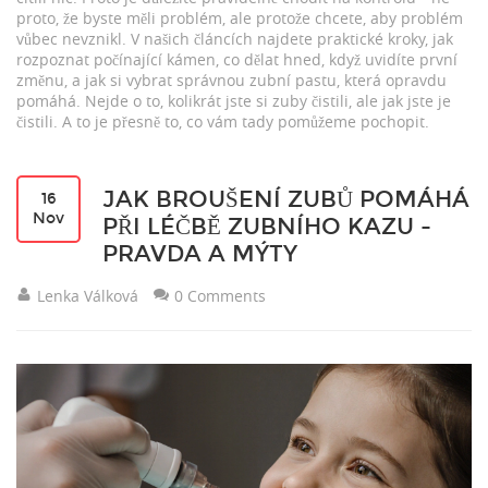
proto, že byste měli problém, ale protože chcete, aby problém
vůbec nevznikl. V našich článcích najdete praktické kroky, jak
rozpoznat počínající kámen, co dělat hned, když uvidíte první
změnu, a jak si vybrat správnou zubní pastu, která opravdu
pomáhá. Nejde o to, kolikrát jste si zuby čistili, ale jak jste je
čistili. A to je přesně to, co vám tady pomůžeme pochopit.
JAK BROUŠENÍ ZUBŮ POMÁHÁ
16
Nov
PŘI LÉČBĚ ZUBNÍHO KAZU -
PRAVDA A MÝTY
Lenka Válková
0 Comments