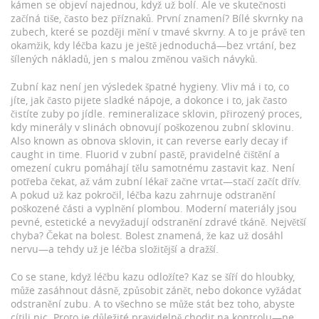
kámen se objeví najednou, když už bolí. Ale ve skutečnosti
začíná tiše, často bez příznaků. První znamení? Bílé skvrnky na
zubech, které se později mění v tmavé skvrny. A to je právě ten
okamžik, kdy léčba kazu je ještě jednoduchá—bez vrtání, bez
šílených nákladů, jen s malou změnou vašich návyků.
Zubní kaz není jen výsledek špatné hygieny. Vliv má i to, co
jíte, jak často pijete sladké nápoje, a dokonce i to, jak často
čistíte zuby po jídle.
remineralizace sklovin
,
přirozený proces,
kdy minerály v slinách obnovují poškozenou zubní sklovinu
.
Also known as
obnova sklovin
, it can reverse early decay if
caught in time.
Fluorid v zubní pastě, pravidelné čištění a
omezení cukru pomáhají tělu samotnému zastavit kaz. Není
potřeba čekat, až vám zubní lékař začne vrtat—stačí začít dřív.
A pokud už kaz pokročil, léčba kazu zahrnuje odstranění
poškozené části a vyplnění plombou. Moderní materiály jsou
pevné, estetické a nevyžadují odstranění zdravé tkáně. Největší
chyba? Čekat na bolest. Bolest znamená, že kaz už dosáhl
nervu—a tehdy už je léčba složitější a dražší.
Co se stane, když léčbu kazu odložíte? Kaz se šíří do hloubky,
může zasáhnout dásně, způsobit zánět, nebo dokonce vyžádat
odstranění zubu. A to všechno se může stát bez toho, abyste
cítili nic. Proto je důležité pravidelně chodit na kontrolu—ne