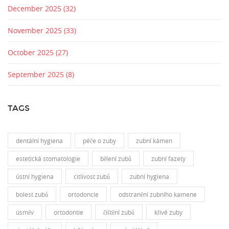
December 2025
(32)
November 2025
(33)
October 2025
(27)
September 2025
(8)
TAGS
dentální hygiena
péče o zuby
zubní kámen
estetická stomatologie
bělení zubů
zubní fazety
ústní hygiena
citlivost zubů
zubní hygiena
bolest zubů
ortodoncie
odstranění zubního kamene
úsměv
ortodontie
čištění zubů
křivé zuby