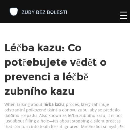
Léčba kazu: Co
potřebujete vědět o
prevenci a léčbě
zubního kazu
When talking about
léčba kazu
,
proces, který zahrnuje
odstranění poškozené tkáně a obnovu zubu, aby se předešlo
dalšímu rozpadu
. Also known as
léčba zubního kazu
, it is not
just about filling a hole—it’s about stopping a silent process
that can turn into tooth loss if ignored.
Mnoho lidí si myslí, že