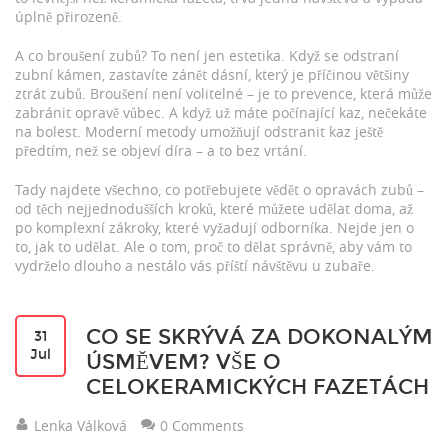
úplně přirozeně.
A co broušení zubů? To není jen estetika. Když se odstraní
zubní kámen, zastavíte zánět dásní, který je příčinou většiny
ztrát zubů. Broušení není volitelné – je to prevence, která může
zabránit opravě vůbec. A když už máte počínající kaz, nečekáte
na bolest. Moderní metody umožňují odstranit kaz ještě
předtím, než se objeví díra – a to bez vrtání.
Tady najdete všechno, co potřebujete vědět o opravách zubů –
od těch nejjednodušších kroků, které můžete udělat doma, až
po komplexní zákroky, které vyžadují odborníka. Nejde jen o
to, jak to udělat. Ale o tom, proč to dělat správně, aby vám to
vydrželo dlouho a nestálo vás příští návštěvu u zubaře.
CO SE SKRÝVÁ ZA DOKONALÝM
31
Jul
ÚSMĚVEM? VŠE O
CELOKERAMICKÝCH FAZETÁCH
Lenka Válková
0 Comments