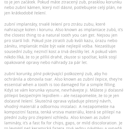
to je jen začátek. Pokud máte ztracený zub, prasklou korunku
nebo zubní kámen, který ničí dásně, potřebujete celý plán, ne
jen krátkodobé řešení.
zubní implantáty
,
trvalé řešení pro ztrátu zubu, které
nahrazuje kořen i korunu
. Also known as
implantace zubů
, it’s
the closest thing to a natural tooth you can get.
Nejsou jen
pro starší lidi. Pokud jste ztratili zub kvůli kazu, úrazu nebo
zánětu, implantát může být vaše nejlepší volba. Nezatěžuje
sousední zuby, nezničí kost a trvá desítky let. A pokud vám
někdo říká, že to je příliš drahé, zkuste si spočítat, kolik stojí
opakované opravy nebo náhrady za pár let.
zubní korunky
,
plně pokrývající poškozený zub, aby ho
ochránila a obnovila tvar
. Also known as
zubní čepice
, they’re
essential when a tooth is too damaged for a simple filling.
Když se vám korunka vysune, nevrhávejte ji. Můžete ji dočasně
přilepit bezpečným lepidlem – ale nezapomeňte, že to je jen
dočasné řešení. Skutečná oprava vyžaduje přesný návrh,
vhodný materiál a odbornou instalaci. A nezapomeňte na
kompozitní fazeta
,
tenká vrstva materiálu, která se přilepí na
přední zuby pro zlepšení vzhledu
. Also known as
zubní
lamináty
, it’s a fast fix for chips, gaps, or mild discoloration.
Je
to levnější než keramická fazeta, trvá jednu návštěvu a vypadá