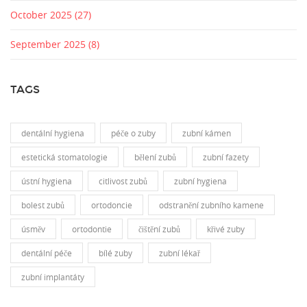
October 2025
(27)
September 2025
(8)
TAGS
dentální hygiena
péče o zuby
zubní kámen
estetická stomatologie
bělení zubů
zubní fazety
ústní hygiena
citlivost zubů
zubní hygiena
bolest zubů
ortodoncie
odstranění zubního kamene
úsměv
ortodontie
čištění zubů
křivé zuby
dentální péče
bílé zuby
zubní lékař
zubní implantáty