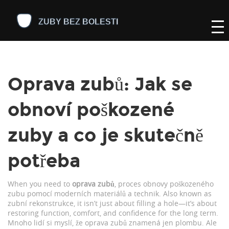
Oprava zubů: Jak se
obnoví poškozené
zuby a co je skutečně
potřeba
When you need to
oprava zubů
,
proces obnovy poškozeného
zubu pomocí moderních materiálů a technik
. Also known as
zubní rekonstrukce
, it isn’t just about filling a hole—it’s about
restoring function, comfort, and confidence for the long term.
Mnoho lidí si myslí, že oprava zubů znamená jen plombu. Ale