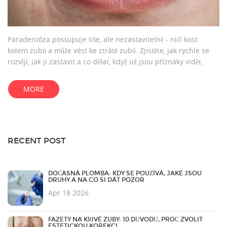
Paradentóza postupuje tiše, ale nezastavitelně - ničí kost
kolem zubů a může vést ke ztrátě zubů. Zjistěte, jak rychle se
rozvíjí, jak ji zastavit a co dělat, když už jsou příznaky vidět.
MORE
RECENT POST
DOČASNÁ PLOMBA: KDY SE POUŽÍVÁ, JAKÉ JSOU
DRUHY A NA CO SI DÁT POZOR
Apr 18 2026
FAZETY NA KŘIVÉ ZUBY: 10 DŮVODŮ, PROČ ZVOLIT
ESTETICKOU KOREKCI