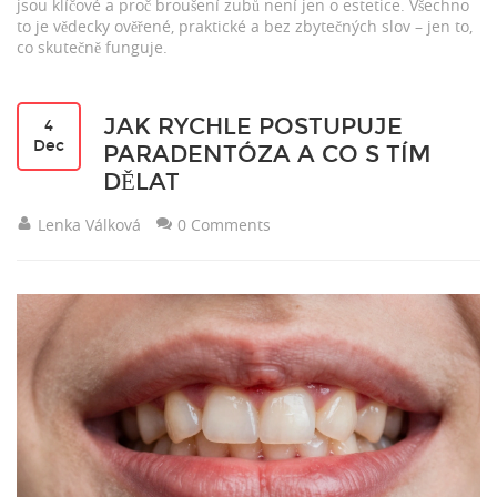
jsou klíčové a proč broušení zubů není jen o estetice. Všechno
to je vědecky ověřené, praktické a bez zbytečných slov – jen to,
co skutečně funguje.
JAK RYCHLE POSTUPUJE
4
Dec
PARADENTÓZA A CO S TÍM
DĚLAT
Lenka Válková
0 Comments