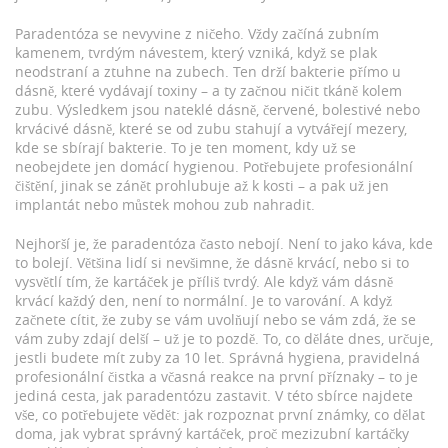
Paradentóza se nevyvine z ničeho. Vždy začíná
zubním
kamenem
,
tvrdým návestem, který vzniká, když se plak
neodstraní a ztuhne na zubech
. Ten drží bakterie přímo u
dásně, které vydávají toxiny – a ty začnou ničit tkáně kolem
zubu. Výsledkem jsou
nateklé dásně
,
červené, bolestivé nebo
krvácivé dásně, které se od zubu stahují a vytvářejí mezery,
kde se sbírají bakterie
. To je ten moment, kdy už se
neobejdete jen domácí hygienou. Potřebujete profesionální
čištění, jinak se zánět prohlubuje až k kosti – a pak už jen
implantát nebo můstek mohou zub nahradit.
Nejhorší je, že paradentóza často nebojí. Není to jako káva, kde
to bolejí. Většina lidí si nevšimne, že dásně krvácí, nebo si to
vysvětlí tím, že kartáček je příliš tvrdý. Ale když vám dásně
krvácí každý den, není to normální. Je to varování. A když
začnete cítit, že zuby se vám uvolňují nebo se vám zdá, že se
vám zuby zdají delší – už je to pozdě. To, co děláte dnes, určuje,
jestli budete mít zuby za 10 let. Správná hygiena, pravidelná
profesionální čistka a včasná reakce na první příznaky – to je
jediná cesta, jak paradentózu zastavit. V této sbírce najdete
vše, co potřebujete vědět: jak rozpoznat první známky, co dělat
doma, jak vybrat správný kartáček, proč mezizubní kartáčky