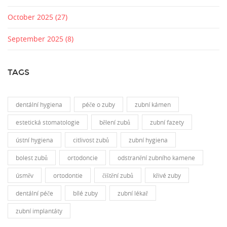
October 2025
(27)
September 2025
(8)
TAGS
dentální hygiena
péče o zuby
zubní kámen
estetická stomatologie
bělení zubů
zubní fazety
ústní hygiena
citlivost zubů
zubní hygiena
bolest zubů
ortodoncie
odstranění zubního kamene
úsměv
ortodontie
čištění zubů
křivé zuby
dentální péče
bílé zuby
zubní lékař
zubní implantáty