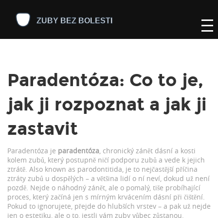
Paradentóza: Co to je,
jak ji rozpoznat a jak ji
zastavit
Paradentóza je
paradentóza
,
chronický zánět dásní a kosti
kolem zubů, který postupně ničí podporu zubů a vede k jejich
ztrátě
. Also known as
parodontitida
, je to nejčastější příčina
ztráty zubů u dospělých – a většina lidí o ní neví, dokud už není
pozdě.
Nejde o náhodný zánět, ale o pomalý, tiše probíhající
proces, který začíná jen s mírným krvácením dásní při čištění.
Pokud to ignorujete, přejde do hlubších vrstev – a pak už nejde
jen o estetiku, ale o to, jestli vám zuby vůbec zůstanou.